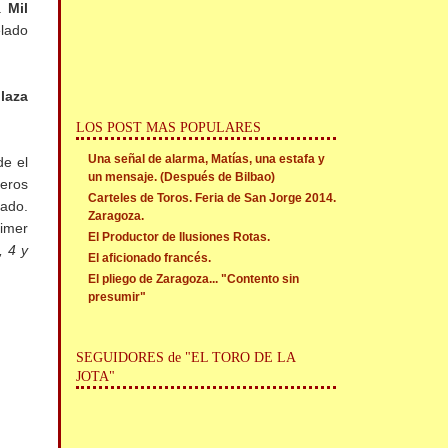
e.
Mil
lado
plaza
LOS POST MAS POPULARES
Una señal de alarma, Matías, una estafa y
de el
un mensaje. (Después de Bilbao)
seros
Carteles de Toros. Feria de San Jorge 2014.
ado.
Zaragoza.
rimer
El Productor de Ilusiones Rotas.
, 4 y
El aficionado francés.
El pliego de Zaragoza... "Contento sin
presumir"
SEGUIDORES de "EL TORO DE LA
JOTA"