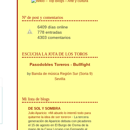
Nº de post y comentarios
6409 días online
778 entradas
4303 comentarios
ESCUCHA LA JOTA DE LOS TOROS
Pasodobles Toreros - Bullfight
by
Banda de música Región Sur (Soria 9)
Sevilla
Mi lista de blogs
DE SOL Y SOMBRA
Julio Aparicio: «Mi abuelo lo intentó todo para
quitarme la idea de ser torero»
-
La tercera
generación de Aparicio debuta con picadores
el 15 de agosto en El Burgo de Osma de la
mano de la Casa Lozano con Fernando al