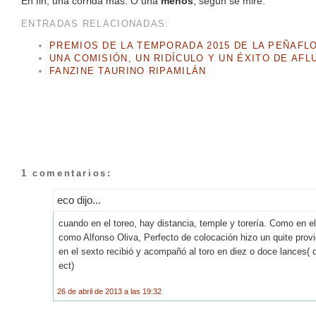
En fin, una corrida más. O una
menos
, según se mire.
ENTRADAS RELACIONADAS:
PREMIOS DE LA TEMPORADA 2015 DE LA PEÑAFL
UNA COMISIÓN, UN RIDÍCULO Y UN ÉXITO DE AFL
FANZINE TAURINO RIPAMILÁN
1 comentarios:
eco dijo...
cuando en el toreo, hay distancia, temple y torería. Como en el
como Alfonso Oliva, Perfecto de colocación hizo un quite prov
en el sexto recibió y acompañó al toro en diez o doce lances( 
ect)
26 de abril de 2013 a las 19:32