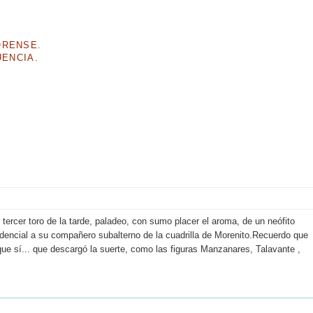
ORENSE.
UENCIA.
 tercer toro de la tarde, paladeo, con sumo placer el aroma, de un neófito
idencial a su compañero subalterno de la cuadrilla de Morenito.Recuerdo que
que sí... que descargó la suerte, como las figuras Manzanares, Talavante ,