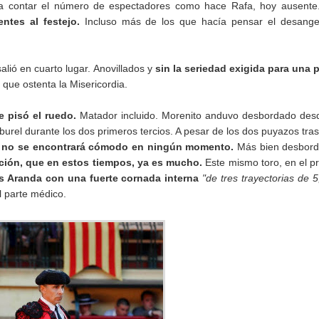
ué a contar el número de espectadores como hace Rafa, hoy ausent
entes al festejo.
Incluso más de los que hacía pensar el desange
alió en cuarto lugar. Anovillados y
sin la seriedad exigida para una 
 que ostenta la Misericordia.
e pisó el ruedo.
Matador incluido. Morenito anduvo desbordado des
burel durante los dos primeros tercios. A pesar de los dos puyazos tra
no no se encontrará cómodo en ningún momento.
Más bien desbord
ón, que en estos tiempos, ya es mucho.
Este mismo toro, en el p
s Aranda con una fuerte cornada interna
"de tres trayectorias de 5
l parte médico.