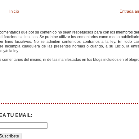
Inicio
Entrada an
s comentarios que por su contenido no sean respetuosos para con los miembros de
ificaciones e insultos. Se prohibe utilizar los comentarios como medio publicitari
 fines lucrativos. No se admiten contenidos contrarios a la ley. En todo cas
e incumpla cualquiera de las presentes normas o cuando, a su juicio, la entr
 y/o la ley.
s comentarios del mismo, ni de las manifestadas en los blogs incluidos en el blogro
EA TU EMAIL: