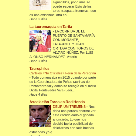
alguacilillos, poco más se
puede esperar Esto de los
toros traspasa fronteras, eso
es una evidencia; otra co...
Hace 2 días
La tauromaquia en Tarifa
-
LA CORRIDA DE EL
PUERTO DE SANTA MARÍA
CON MORANTE,
TALAVANTE Y JUAN
ORTEGA CON TOROS DE
ÁLVARO NÚÑEZ. Por LUIS
ALONSO HERNÁNDEZ. Veterin...
Hace 3 días
Taurophilos
Carteles «No Oficiales» Feria de la Peregrina
-
Todo comenzaba en 2015 cuando por parte
de la Coordinadora de Peñas taurinas de
Pontevedra tal y como se recogía en el diario
Digital Pontevedra Viva (Leer...
Hace 4 días
Asociación Toreo en Red Hondo
DELIRIUM TREMENS
-
Nos
daba una pereza enorme ver
esta corrida dado el ganado
anunciado. Lo que nos
decidió fue la posibilidad de
deleitarnos con seis buenas
estocadas ya q...