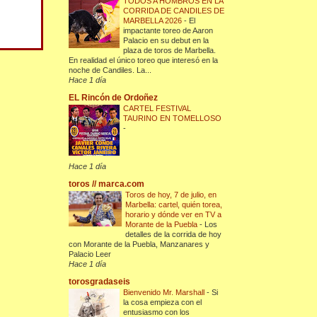
TODOS A HOMBROS EN LA
CORRIDA DE CANDILES DE
MARBELLA 2026
-
El
impactante toreo de Aaron
Palacio en su debut en la
plaza de toros de Marbella.
En realidad el único toreo que interesó en la
noche de Candiles. La...
Hace 1 día
EL Rincón de Ordoñez
CARTEL FESTIVAL
TAURINO EN TOMELLOSO
-
Hace 1 día
toros // marca.com
Toros de hoy, 7 de julio, en
Marbella: cartel, quién torea,
horario y dónde ver en TV a
Morante de la Puebla
-
Los
detalles de la corrida de hoy
con Morante de la Puebla, Manzanares y
Palacio Leer
Hace 1 día
torosgradaseis
Bienvenido Mr. Marshall
-
Si
la cosa empieza con el
entusiasmo con los