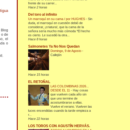
frente de su carrer...
Hace 2 horas
tigua
Del toro al infinito
Un marroquí en su cama / por HUGHES
-
Sin
duda, el marroquí en cuestión debió de
considerar, ¡criatura!, que la cama de la
l Blog
señora sería mucho más cómoda *El hecho
o o de
es cierto. Le sucedió la otra...
o, el
Hace 8 horas
ada o
Salmonetes Ya No Nos Quedan
Domingo, 9 de Agosto
-
Callejón
ll.
Hace 15 horas
EL RETOÑAL
LAS COLOMBINAS 2026...
DESDE EL 11
-
Hay cosas
que vuelven cada año sin
que uno termine de
acostumbrarse a ellas.
Vuelve el verano. Vuelven las
luces encendidas cuando la tarde empieza a
r...
Hace 22 horas
LOS TOROS CON AGUSTÍN HERVÁS.