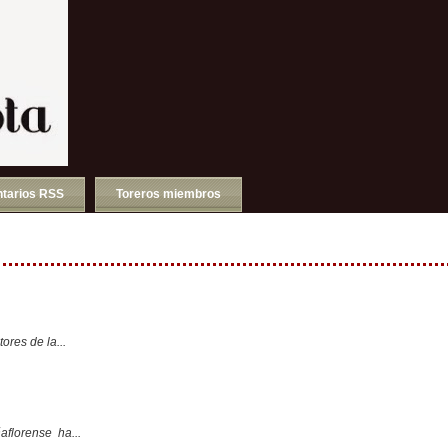
tarios RSS
Toreros miembros
ores de la...
aflorense ha...