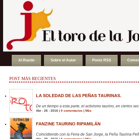
Al Ruedo
Sobre el Autor
Posts RSS
Comen
POST MÁS RECIENTES
LA SOLEDAD DE LAS PEÑAS TAURINAS.
De un tiempo a esta parte, el activismo taurino, en ciertos sect
Abr - 26 - 2016 |
0 comentarios
|
Más
FANZINE TAURINO RIPAMILÁN
Coincidiendo con la Feria de San Jorge, la Peña Taurina Peñ
Abr - 25 - 2016 |
0 comentarios
|
Más