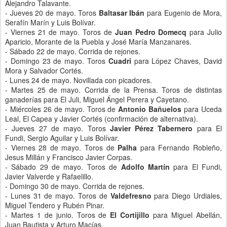
Alejandro Talavante.
- Jueves 20 de mayo. Toros
Baltasar Ibán
para Eugenio de Mora,
Serafín Marín y Luis Bolívar.
- Viernes 21 de mayo. Toros de
Juan Pedro Domecq
para Julio
Aparicio, Morante de la Puebla y José María Manzanares.
- Sábado 22 de mayo. Corrida de rejones.
- Domingo 23 de mayo. Toros
Cuadri
para López Chaves, David
Mora y Salvador Cortés.
- Lunes 24 de mayo. Novillada con picadores.
- Martes 25 de mayo. Corrida de la Prensa. Toros de distintas
ganaderías para El Juli, Miguel Ángel Perera y Cayetano.
- Miércoles 26 de mayo. Toros de
Antonio Bañuelos
para Uceda
Leal, El Capea y Javier Cortés (confirmación de alternativa).
- Jueves 27 de mayo. Toros
Javier Pérez Tabernero
para El
Fundi, Sergio Aguilar y Luis Bolívar.
- Viernes 28 de mayo. Toros de
Palha
para Fernando Robleño,
Jesus Millán y Francisco Javier Corpas.
- Sábado 29 de mayo. Toros de
Adolfo Martín
para El Fundi,
Javier Valverde y Rafaelillo.
- Domingo 30 de mayo. Corrida de rejones.
- Lunes 31 de mayo. Toros de
Valdefresno
para Diego Urdiales,
Miguel Tendero y Rubén Pinar.
- Martes 1 de junio. Toros de
El Cortijillo
para Miguel Abellán,
Juan Bautista y Arturo Macías.