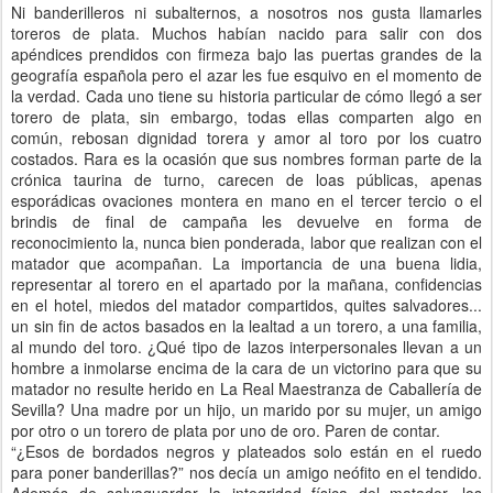
Ni banderilleros ni subalternos, a nosotros nos gusta llamarles
toreros de plata. Muchos habían nacido para salir con dos
apéndices prendidos con firmeza bajo las puertas grandes de la
geografía española pero el azar les fue esquivo en el momento de
la verdad. Cada uno tiene su historia particular de cómo llegó a ser
torero de plata, sin embargo, todas ellas comparten algo en
común, rebosan dignidad torera y amor al toro por los cuatro
costados. Rara es la ocasión que sus nombres forman parte de la
crónica taurina de turno, carecen de loas públicas, apenas
esporádicas ovaciones montera en mano en el tercer tercio o el
brindis de final de campaña les devuelve en forma de
reconocimiento la, nunca bien ponderada, labor que realizan con el
matador que acompañan. La importancia de una buena lidia,
representar al torero en el apartado por la mañana, confidencias
en el hotel, miedos del matador compartidos, quites salvadores...
un sin fin de actos basados en la lealtad a un torero, a una familia,
al mundo del toro. ¿Qué tipo de lazos interpersonales llevan a un
hombre a inmolarse encima de la cara de un victorino para que su
matador no resulte herido en La Real Maestranza de Caballería de
Sevilla? Una madre por un hijo, un marido por su mujer, un amigo
por otro o un torero de plata por uno de oro. Paren de contar.
“¿Esos de bordados negros y plateados solo están en el ruedo
para poner banderillas?” nos decía un amigo neófito en el tendido.