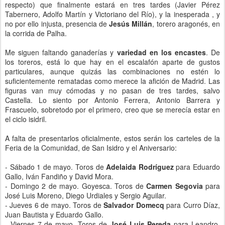
respecto) que finalmente estará en tres tardes (Javier Pérez
Tabernero, Adolfo Martín y Victoriano del Río), y la inesperada , y
no por ello injusta, presencia de
Jesús Millán
, torero aragonés, en
la corrida de Palha.
Me siguen faltando ganaderías y
variedad en los encastes
. De
los toreros, está lo que hay en el escalafón aparte de gustos
particulares, aunque quizás las combinaciones no estén lo
suficientemente rematadas como merece la afición de Madrid. Las
figuras van muy cómodas y no pasan de tres tardes, salvo
Castella. Lo siento por Antonio Ferrera, Antonio Barrera y
Frascuelo, sobretodo por el primero, creo que se merecía estar en
el ciclo isidril.
A falta de presentarlos oficialmente, estos serán los carteles de la
Feria de la Comunidad, de San Isidro y el Aniversario:
- Sábado 1 de mayo. Toros de
Adelaida Rodríguez
para Eduardo
Gallo, Iván Fandiño y David Mora.
- Domingo 2 de mayo. Goyesca. Toros de
Carmen Segovia
para
José Luis Moreno, Diego Urdiales y Sergio Aguilar.
- Jueves 6 de mayo. Toros de
Salvador Domecq
para Curro Díaz,
Juan Bautista y Eduardo Gallo.
- Viernes 7 de mayo. Toros de
José Luis Pereda
para Leandro,