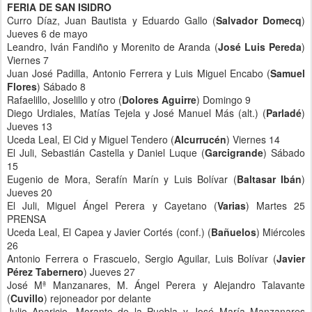
FERIA DE SAN ISIDRO
Curro Díaz, Juan Bautista y Eduardo Gallo (
Salvador Domecq
)
Jueves 6 de mayo
Leandro, Iván Fandiño y Morenito de Aranda (
José Luis Pereda
)
Viernes 7
Juan José Padilla, Antonio Ferrera y Luis Miguel Encabo (
Samuel
Flores
) Sábado 8
Rafaelillo, Joselillo y otro (
Dolores Aguirre
) Domingo 9
Diego Urdiales, Matías Tejela y José Manuel Más (alt.) (
Parladé
)
Jueves 13
Uceda Leal, El Cid y Miguel Tendero (
Alcurrucén
) Viernes 14
El Juli, Sebastián Castella y Daniel Luque (
Garcigrande
) Sábado
15
Eugenio de Mora, Serafín Marín y Luis Bolívar (
Baltasar Ibán
)
Jueves 20
El Juli, Miguel Ángel Perera y Cayetano (
Varias
) Martes 25
PRENSA
Uceda Leal, El Capea y Javier Cortés (conf.) (
Bañuelos
) Miércoles
26
Antonio Ferrera o Frascuelo, Sergio Aguilar, Luis Bolívar (
Javier
Pérez Tabernero
) Jueves 27
José Mª Manzanares, M. Ángel Perera y Alejandro Talavante
(
Cuvillo
) rejoneador por delante
Julio Aparicio, Morante de la Puebla y José María Manzanares