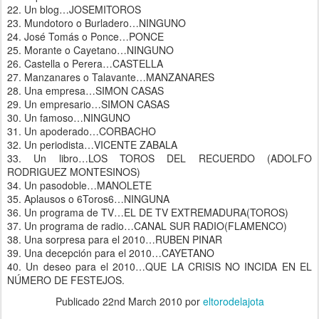
22. Un blog…JOSEMITOROS
23. Mundotoro o Burladero…NINGUNO
24. José Tomás o Ponce…PONCE
25. Morante o Cayetano…NINGUNO
26. Castella o Perera…CASTELLA
27. Manzanares o Talavante…MANZANARES
28. Una empresa…SIMON CASAS
29. Un empresario…SIMON CASAS
30. Un famoso…NINGUNO
31. Un apoderado…CORBACHO
32. Un periodista…VICENTE ZABALA
33. Un libro…LOS TOROS DEL RECUERDO (ADOLFO
RODRIGUEZ MONTESINOS)
34. Un pasodoble…MANOLETE
35. Aplausos o 6Toros6…NINGUNA
36. Un programa de TV…EL DE TV EXTREMADURA(TOROS)
37. Un programa de radio…CANAL SUR RADIO(FLAMENCO)
38. Una sorpresa para el 2010…RUBEN PINAR
39. Una decepción para el 2010…CAYETANO
40. Un deseo para el 2010…QUE LA CRISIS NO INCIDA EN EL
NÚMERO DE FESTEJOS.
Publicado
22nd March 2010
por
eltorodelajota