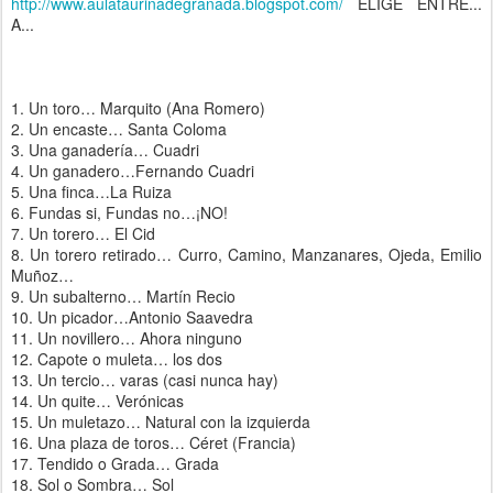
http://www.aulataurinadegranada.blogspot.com/
ELIGE ENTRE...
A...
1. Un toro… Marquito (Ana Romero)
2. Un encaste… Santa Coloma
3. Una ganadería… Cuadri
4. Un ganadero…Fernando Cuadri
5. Una finca…La Ruiza
6. Fundas si, Fundas no…¡NO!
7. Un torero… El Cid
8. Un torero retirado… Curro, Camino, Manzanares, Ojeda, Emilio
Muñoz…
9. Un subalterno… Martín Recio
10. Un picador…Antonio Saavedra
11. Un novillero… Ahora ninguno
12. Capote o muleta… los dos
13. Un tercio… varas (casi nunca hay)
14. Un quite… Verónicas
15. Un muletazo… Natural con la izquierda
16. Una plaza de toros… Céret (Francia)
17. Tendido o Grada… Grada
18. Sol o Sombra… Sol