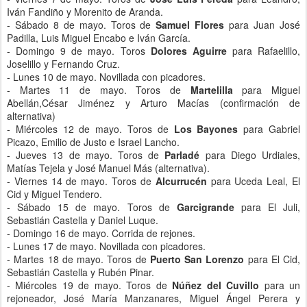
Iván Fandiño y Morenito de Aranda.
- Sábado 8 de mayo. Toros de
Samuel Flores
para Juan José
Padilla, Luis Miguel Encabo e Iván García.
- Domingo 9 de mayo. Toros
Dolores Aguirre
para Rafaelillo,
Joselillo y Fernando Cruz.
- Lunes 10 de mayo. Novillada con picadores.
- Martes 11 de mayo. Toros de
Martelilla
para Miguel
Abellán,César Jiménez y Arturo Macías (confirmación de
alternativa)
- Miércoles 12 de mayo. Toros de
Los Bayones
para Gabriel
Picazo, Emilio de Justo e Israel Lancho.
- Jueves 13 de mayo. Toros de
Parladé
para Diego Urdiales,
Matías Tejela y José Manuel Más (alternativa).
- Viernes 14 de mayo. Toros de
Alcurrucén
para Uceda Leal, El
Cid y Miguel Tendero.
- Sábado 15 de mayo. Toros de
Garcigrande
para El Juli,
Sebastián Castella y Daniel Luque.
- Domingo 16 de mayo. Corrida de rejones.
- Lunes 17 de mayo. Novillada con picadores.
- Martes 18 de mayo. Toros de
Puerto San Lorenzo
para El Cid,
Sebastián Castella y Rubén Pinar.
- Miércoles 19 de mayo. Toros de
Núñez del Cuvillo
para un
rejoneador, José María Manzanares, Miguel Ángel Perera y