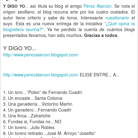
así titula su blog el amigo
Pérez Alarcón
. Se nota el
Y DIGO YO
...
origen sevillano, el blog rezuma arte por los cuatro costados. El
autor tiene criterio y sabe de toros. Interesante
cuestionario
el
suyo. Esta es una nueva entrega de la iniciativa
"¿Qué opina la
blogosfera taurina?"
. Ya he perdido la cuenta de cuántos blogs
presentados llevamos, han sido muchos.
Gracias a todos
.
Y DIGO YO...
http://www.perezalarcon.blogspot.com/
http://www.perezalarcon.blogspot.com/
ELIGE ENTRE... A...
1. Un toro…”Poleo” de Fernando Cuadri.
2. Un encaste…Santa Coloma
3. Una ganadería…Victorino Martín
4. Un ganadero…Fernando Cuadri
5. Una finca…Zahariche
6. Fundas si, Fundas no…NO
7. Un torero…Julio Robles
8. Un torero retirado…José M. Arroyo “Joselito”