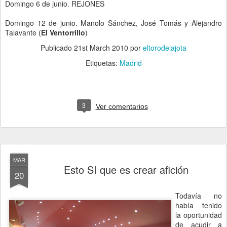
Domingo 6 de junio. REJONES
Domingo 12 de junio. Manolo Sánchez, José Tomás y Alejandro
Talavante (
El Ventorrillo
)
Publicado
21st March 2010
por
eltorodelajota
Etiquetas:
Madrid
3
Ver comentarios
MAR
Esto SI que es crear afición
20
Todavía no
había tenido
la oportunidad
de acudir a