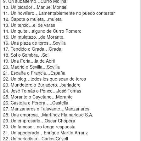
9. Un subalterno…Curro Molina
10. Un picador…Manuel Montiel
11. Un novillero…Lamentablemente no puedo contestar
12. Capote o muleta…muleta
13. Un tercio…el de varas
14. Un quite…alguno de Curro Romero
15. Un muletazo…de Morante.
16. Una plaza de toros…Sevilla
17. Tendido o Grada…Grada
18. Sol o Sombra…Sol
19. Una Feria…la de Abril
20. Madrid o Sevilla…Sevilla
21. España o Francia…España
22. Un blog…todos los que sean de toros
23. Mundotoro o Burladero…burladero
24. José Tomás o Ponce…José Tomas
25. Morante o Cayetano…Morante
26. Castella o Perera…..Castella
27. Manzanares o Talavante…Manzanares
28. Una empresa…Martínez Flamarique S.A.
29. Un empresario…Oscar Chopera
30. Un famoso…no tengo respuesta
31. Un apoderado…Enrique Martín Arranz
32. Un periodista…Carlos Crivell