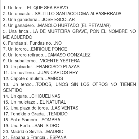
1. Un toro…EL QUE SEA BRAVO
2. Un encaste…SALTILLO-SANTACOLOMA-ALBASERRADA
3. Una ganadería…JOSÉ ESCOLAR
4. Un ganadero…MANOLO HURTADO (EL RETAMAR)
5. Una finca…LA DE MURTEIRA GRAVE, PON EL NOMBRE NO
ME ACUERDO
6. Fundas si, Fundas no…NO
7. Un torero…ENRIQUE PONCE
8. Un torero retirado…DAMASO GONZALEZ
9. Un subalterno…VICENTE YESTERA
10. Un picador…FRANCISCO PLAZAS
11. Un novillero…JUAN CARLOS REY
12. Capote o muleta…AMBOS
13. Un tercio…TODOS, UNOS SIN LOS OTROS NO TIENEN
SENTIDO
14. Un quite…CHICUELINAS
15. Un muletazo…EL NATURAL
16. Una plaza de toros…LAS VENTAS
17. Tendido o Grada…TENDIDO
18. Sol o Sombra…SOMBRA
19. Una Feria…SAN ISIDRO
20. Madrid o Sevilla…MADRID
21. España o Francia…ESPAÑA