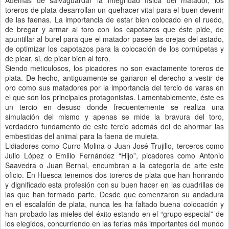
Además de salvaguardar la integridad física del matador, los
toreros de plata desarrollan un quehacer vital para el buen devenir
de las faenas. La importancia de estar bien colocado en el ruedo,
de bregar y armar al toro con los capotazos que éste pide, de
apuntillar al burel para que el matador pasee las orejas del astado,
de optimizar los capotazos para la colocación de los cornúpetas y
de picar, si, de picar bien al toro.
Siendo meticulosos, los picadores no son exactamente toreros de
plata. De hecho, antiguamente se ganaron el derecho a vestir de
oro como sus matadores por la importancia del tercio de varas en
el que son los principales protagonistas. Lamentablemente, éste es
un tercio en desuso donde frecuentemente se realiza una
simulación del mismo y apenas se mide la bravura del toro,
verdadero fundamento de este tercio además del de ahormar las
embestidas del animal para la faena de muleta.
Lidiadores como Curro Molina o Juan José Trujillo, terceros como
Julio López o Emilio Fernández “Hijo”, picadores como Antonio
Saavedra o Juan Bernal, encumbran a la categoría de arte este
oficio. En Huesca tenemos dos toreros de plata que han honrando
y dignificado esta profesión con su buen hacer en las cuadrillas de
las que han formado parte. Desde que comenzaron su andadura
en el escalafón de plata, nunca les ha faltado buena colocación y
han probado las mieles del éxito estando en el “grupo especial” de
los elegidos, concurriendo en las ferias más importantes del mundo