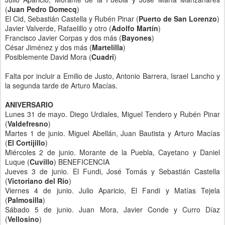
(
Juan Pedro Domecq
)
El Cid, Sebastián Castella y Rubén Pinar (
Puerto de San Lorenzo
)
Javier Valverde, Rafaelillo y otro (
Adolfo Martín
)
Francisco Javier Corpas y dos más (
Bayones
)
César Jiménez y dos más (
Martelilla
)
Posiblemente David Mora (
Cuadri
)
Falta por incluir a Emilio de Justo, Antonio Barrera, Israel Lancho y
la segunda tarde de Arturo Macías.
ANIVERSARIO
Lunes 31 de mayo. Diego Urdiales, Miguel Tendero y Rubén Pinar
(
Valdefresno
)
Martes 1 de junio. Miguel Abellán, Juan Bautista y Arturo Macías
(
El Cortijillo
)
Miércoles 2 de junio. Morante de la Puebla, Cayetano y Daniel
Luque (
Cuvillo
) BENEFICENCIA
Jueves 3 de junio. El Fundi, José Tomás y Sebastián Castella
(
Victoriano del Río
)
Viernes 4 de junio. Julio Aparicio, El Fandi y Matías Tejela
(
Palmosilla
)
Sábado 5 de junio. Juan Mora, Javier Conde y Curro Díaz
(
Vellosino
)