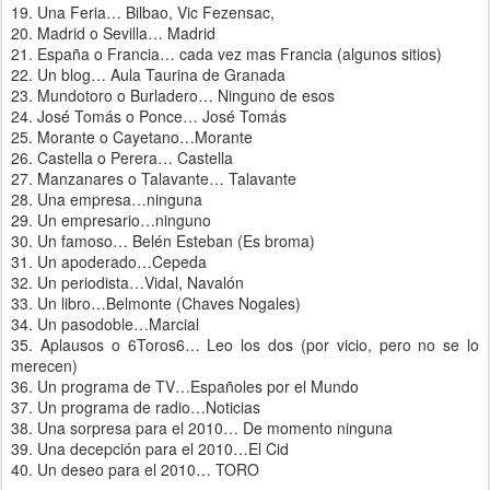
19. Una Feria… Bilbao, Vic Fezensac,
20. Madrid o Sevilla… Madrid
21. España o Francia… cada vez mas Francia (algunos sitios)
22. Un blog… Aula Taurina de Granada
23. Mundotoro o Burladero… Ninguno de esos
24. José Tomás o Ponce… José Tomás
25. Morante o Cayetano…Morante
26. Castella o Perera… Castella
27. Manzanares o Talavante… Talavante
28. Una empresa…ninguna
29. Un empresario…ninguno
30. Un famoso… Belén Esteban (Es broma)
31. Un apoderado…Cepeda
32. Un periodista…Vidal, Navalón
33. Un libro…Belmonte (Chaves Nogales)
34. Un pasodoble…Marcial
35. Aplausos o 6Toros6… Leo los dos (por vicio, pero no se lo
merecen)
36. Un programa de TV…Españoles por el Mundo
37. Un programa de radio…Noticias
38. Una sorpresa para el 2010… De momento ninguna
39. Una decepción para el 2010…El Cid
40. Un deseo para el 2010… TORO