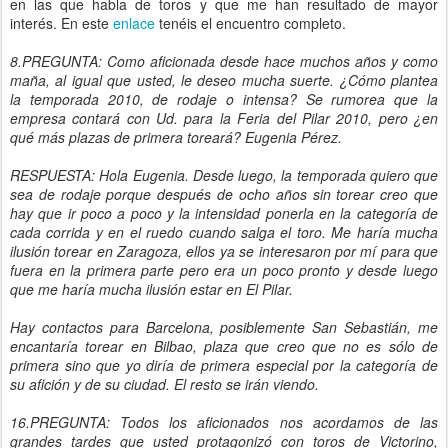
en las que habla de toros y que me han resultado de mayor
interés. En este
enlace
tenéis el encuentro completo.
8.PREGUNTA: Como aficionada desde hace muchos años y como
maña, al igual que usted, le deseo mucha suerte. ¿Cómo plantea
la temporada 2010, de rodaje o intensa? Se rumorea que la
empresa contará con Ud. para la Feria del Pilar 2010, pero ¿en
qué más plazas de primera toreará? Eugenia Pérez.
RESPUESTA: Hola Eugenia. Desde luego, la temporada quiero que
sea de rodaje porque después de ocho años sin torear creo que
hay que ir poco a poco y la intensidad ponerla en la categoría de
cada corrida y en el ruedo cuando salga el toro. Me haría mucha
ilusión torear en Zaragoza, ellos ya se interesaron por mí para que
fuera en la primera parte pero era un poco pronto y desde luego
que me haría mucha ilusión estar en El Pilar.
Hay contactos para Barcelona, posiblemente San Sebastián, me
encantaría torear en Bilbao, plaza que creo que no es sólo de
primera sino que yo diría de primera especial por la categoría de
su afición y de su ciudad. El resto se irán viendo.
16.PREGUNTA: Todos los aficionados nos acordamos de las
grandes tardes que usted protagonizó con toros de Victorino,