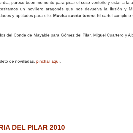
ordia, parece buen momento para pisar el coso venteño y estar a la a
ecesitamos un novillero aragonés que nos devuelva la ilusión y M
dades y aptitudes para ello.
Mucha suerte torero
. El cartel completo 
llos del Conde de Mayalde para Gómez del Pilar, Miguel Cuartero y Al
leto de novilladas,
pinchar aquí
.
IA DEL PILAR 2010