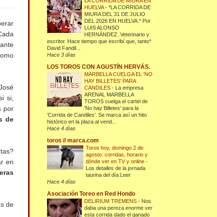
LA CORRIDA DE MIURA EN
HUELVA
-
*LA CORRIDA DE
MIURA DEL 31 DE JULIO
DEL 2026 EN HUELVA.* Por
erar
LUIS ALONSO
 Cada
HERNÁNDEZ. Veterinario y
escritor. Hace tiempo que escribí que, tanto*
rante
David Fandil...
como
Hace 3 días
LOS TOROS CON AGUSTÍN HERVÁS.
MARBELLA CUELGA EL 'NO
HAY BILLETES' PARA
 José
CANDILES
-
La empresa
ARENAL MARBELLA
i si,
TOROS cuelga el cartel de
s por
'No hay Billetes' para la
‘Corrida de Candiles’. Se marca así un hito
s de
histórico en la plaza al vend...
Hace 4 días
toros // marca.com
Toros hoy, domingo 2 de
ntas?
agosto: corridas, horario y
ar en
dónde ver en TV y online
-
Los detalles de la jornada
eras
taurina del día Leer
Hace 4 días
Asociación Toreo en Red Hondo
DELIRIUM TREMENS
-
Nos
es de
daba una pereza enorme ver
esta corrida dado el ganado