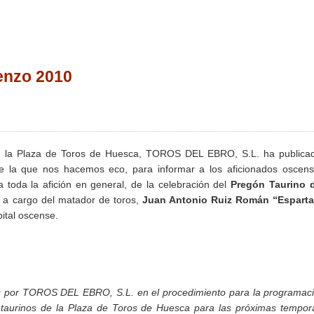
renzo 2010
e la Plaza de Toros de Huesca, TOROS DEL EBRO, S.L. ha publicad
de la que nos hacemos eco, para informar a los aficionados oscen
a toda la afición en general, de la celebración del
Pregón Taurino d
0
a cargo del matador de toros,
Juan Antonio Ruiz Román “Espart
ital oscense.
adas por TOROS DEL EBRO, S.L. en el procedimiento para la programac
s taurinos de la Plaza de Toros de Huesca para las próximas tempo