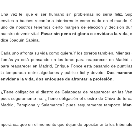
Una vez leí que el ser humano sin problemas no sería feliz. Sup
envites o baches reconforta interiormete como nada en el mundo.
uno de nosotros tenemos cierto margen de elección y decisión du
nuestro devenir vital.
Pasar sin pena ni gloria o envidar a la vida
, 
dice Joaquín Sabina.
Cada uno afronta su vida como quiere.Y los toreros también. Mientas
Tomás ya está pensando en los toros para reaparecer en Madrid, s
para reaparecer en Madrid, Enrique Ponce está pasando de puntilla
la temporada entre algodones y público fiel y devoto.
Dos manera
envidar a la vida, dos enfoques de afrontar la profesión.
¿Tiene obligación el diestro de Galapagar de reaparecer en las Ve
pues seguramente no. ¿Tiene obligación el diestro de Chiva de tore
Madrid, Pamplona y Salamanca? pues seguramente tampoco.
Man
emporánea que en el momento que dejan de opositar ante los tribunal