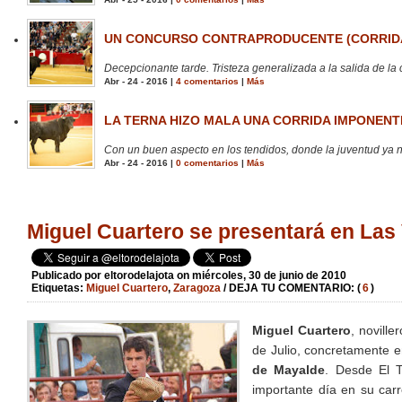
UN CONCURSO CONTRAPRODUCENTE (CORRIDA
Decepcionante tarde. Tristeza generalizada a la salida de la 
Abr - 24 - 2016 |
4 comentarios
|
Más
LA TERNA HIZO MALA UNA CORRIDA IMPONENTE
Con un buen aspecto en los tendidos, donde la juventud ya no
Abr - 24 - 2016 |
0 comentarios
|
Más
Miguel Cuartero se presentará en Las
Publicado por
eltorodelajota
on miércoles, 30 de junio de 2010
Etiquetas:
Miguel Cuartero
,
Zaragoza
/ DEJA TU COMENTARIO: (
6
)
Miguel Cuartero
, novill
de Julio, concretamente e
de Mayalde
. Desde El 
importante día en su car