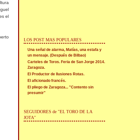
ltura
iguel
es el
berto
LOS POST MAS POPULARES
Una señal de alarma, Matías, una estafa y
un mensaje. (Después de Bilbao)
Carteles de Toros. Feria de San Jorge 2014.
Zaragoza.
El Productor de Ilusiones Rotas.
El aficionado francés.
El pliego de Zaragoza... "Contento sin
presumir"
SEGUIDORES de "EL TORO DE LA
JOTA"