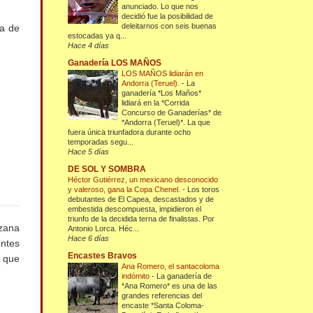
anunciado. Lo que nos
decidió fue la posibilidad de
deleitarnos con seis buenas
ra de
estocadas ya q...
Hace 4 días
Ganadería LOS MAÑOS
LOS MAÑOS lidiarán en
Andorra (Teruel).
-
La
ganadería *Los Maños*
lidiará en la *Corrida
Concurso de Ganaderías* de
*Andorra (Teruel)*. La que
fuera única triunfadora durante ocho
temporadas segu...
Hace 5 días
DE SOL Y SOMBRA
Héctor Gutiérrez, un mexicano desconocido
y valeroso, gana la Copa Chenel.
-
Los toros
debutantes de El Capea, descastados y de
embestida descompuesta, impidieron el
triunfo de la decidida terna de finalistas. Por
ozana
Antonio Lorca. Héc...
Hace 6 días
entes
Encastes Bravos
a que
Ana Romero, el santacoloma
indómito
-
La ganadería de
*Ana Romero* es una de las
grandes referencias del
encaste *Santa Coloma-