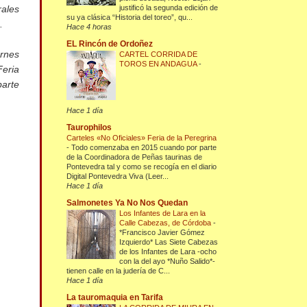
rales
justificó la segunda edición de
su ya clásica “Historia del toreo”, qu...
.
Hace 4 horas
EL Rincón de Ordoñez
ernes
CARTEL CORRIDA DE
TOROS EN ANDAGUA
-
Feria
parte
Hace 1 día
Taurophilos
Carteles «No Oficiales» Feria de la Peregrina
-
Todo comenzaba en 2015 cuando por parte
de la Coordinadora de Peñas taurinas de
Pontevedra tal y como se recogía en el diario
Digital Pontevedra Viva (Leer...
Hace 1 día
Salmonetes Ya No Nos Quedan
Los Infantes de Lara en la
Calle Cabezas, de Córdoba
-
*Francisco Javier Gómez
Izquierdo* Las Siete Cabezas
de los Infantes de Lara -ocho
con la del ayo *Nuño Salido*-
tienen calle en la judería de C...
Hace 1 día
La tauromaquia en Tarifa