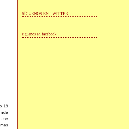
SÍGUENOS EN TWITTER
siguenos en facebook
mo 18
onde
 ese
timas