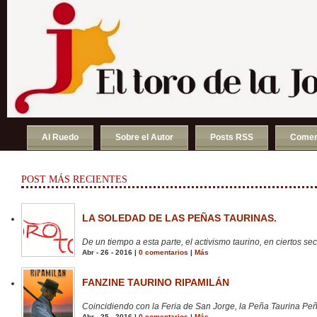
Al Ruedo
Sobre el Autor
Posts RSS
Comen
POST MÁS RECIENTES
LA SOLEDAD DE LAS PEÑAS TAURINAS.
De un tiempo a esta parte, el activismo taurino, en ciertos sect
Abr - 26 - 2016 |
0 comentarios
|
Más
FANZINE TAURINO RIPAMILÁN
Coincidiendo con la Feria de San Jorge, la Peña Taurina Peñ
Abr - 25 - 2016 |
0 comentarios
|
Más