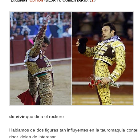
Etiquetas:
Opinión
/ DEJA TU COMENTARIO: (
2
)
de vivir
que diría el rockero.
Hablamos de dos figuras tan influyentes en la tauromaquia cont
rigor, dejan de interesar.