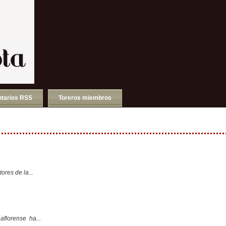
tarios RSS
Toreros miembros
ores de la...
aflorense ha...