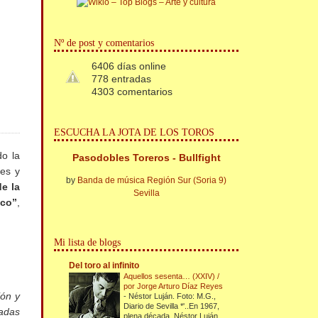
Nº de post y comentarios
6406 días online
778 entradas
4303 comentarios
ESCUCHA LA JOTA DE LOS TOROS
o la
Pasodobles Toreros - Bullfight
ses y
by
Banda de música Región Sur (Soria 9)
e la
Sevilla
aco”
,
Mi lista de blogs
Del toro al infinito
Aquellos sesenta… (XXIV) /
por Jorge Arturo Díaz Reyes
ión y
-
Néstor Luján. Foto: M.G.,
Diario de Sevilla *'..En 1967,
radas
plena década, Néstor Luján