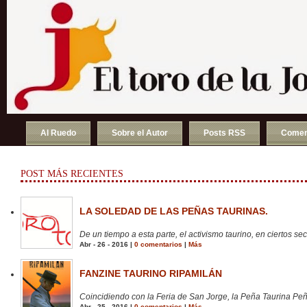
Al Ruedo
Sobre el Autor
Posts RSS
Comen
POST MÁS RECIENTES
LA SOLEDAD DE LAS PEÑAS TAURINAS.
De un tiempo a esta parte, el activismo taurino, en ciertos sect
Abr - 26 - 2016 |
0 comentarios
|
Más
FANZINE TAURINO RIPAMILÁN
Coincidiendo con la Feria de San Jorge, la Peña Taurina Peñ
Abr - 25 - 2016 |
0 comentarios
|
Más