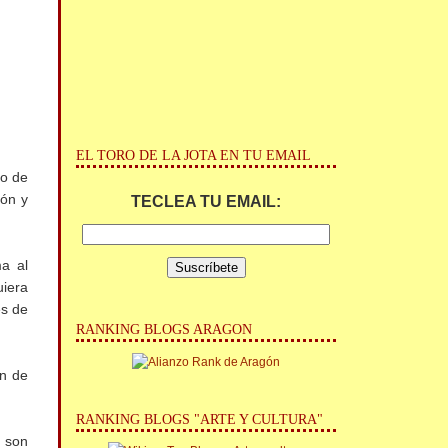
EL TORO DE LA JOTA EN TU EMAIL
do de
ión y
TECLEA TU EMAIL:
ma al
uiera
es de
RANKING BLOGS ARAGON
en de
RANKING BLOGS "ARTE Y CULTURA"
e son