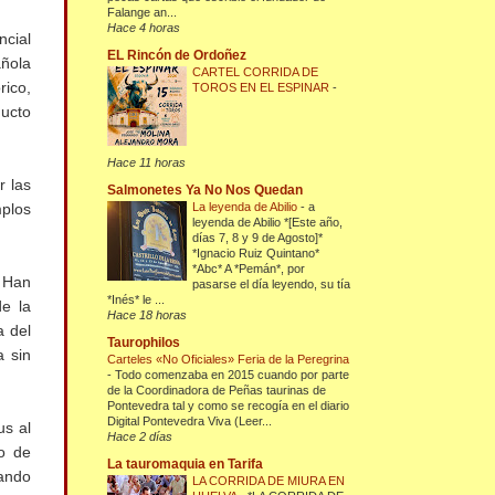
Falange an...
Hace 4 horas
ncial
EL Rincón de Ordoñez
añola
CARTEL CORRIDA DE
rico,
TOROS EN EL ESPINAR
-
ducto
Hace 11 horas
r las
Salmonetes Ya No Nos Quedan
La leyenda de Abilio
-
a
plos
leyenda de Abilio *[Este año,
días 7, 8 y 9 de Agosto]*
*Ignacio Ruiz Quintano*
*Abc* A *Pemán*, por
. Han
pasarse el día leyendo, su tía
*Inés* le ...
de la
Hace 18 horas
a del
Taurophilos
a sin
Carteles «No Oficiales» Feria de la Peregrina
-
Todo comenzaba en 2015 cuando por parte
de la Coordinadora de Peñas taurinas de
Pontevedra tal y como se recogía en el diario
Digital Pontevedra Viva (Leer...
us al
Hace 2 días
yo de
La tauromaquia en Tarifa
mando
LA CORRIDA DE MIURA EN