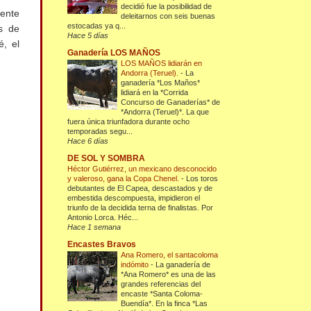
decidió fue la posibilidad de
ente
deleitarnos con seis buenas
estocadas ya q...
os de
Hace 5 días
é, el
Ganadería LOS MAÑOS
LOS MAÑOS lidiarán en
Andorra (Teruel).
-
La
ganadería *Los Maños*
lidiará en la *Corrida
Concurso de Ganaderías* de
*Andorra (Teruel)*. La que
fuera única triunfadora durante ocho
temporadas segu...
Hace 6 días
DE SOL Y SOMBRA
Héctor Gutiérrez, un mexicano desconocido
y valeroso, gana la Copa Chenel.
-
Los toros
debutantes de El Capea, descastados y de
embestida descompuesta, impidieron el
triunfo de la decidida terna de finalistas. Por
Antonio Lorca. Héc...
Hace 1 semana
Encastes Bravos
Ana Romero, el santacoloma
indómito
-
La ganadería de
*Ana Romero* es una de las
grandes referencias del
encaste *Santa Coloma-
Buendía*. En la finca *Las