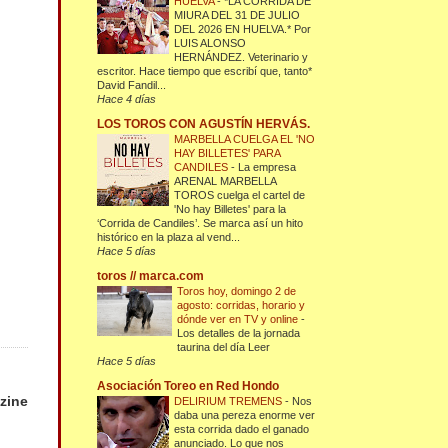
HUELVA
-
*LA CORRIDA DE
MIURA DEL 31 DE JULIO
DEL 2026 EN HUELVA.* Por
LUIS ALONSO
HERNÁNDEZ. Veterinario y
escritor. Hace tiempo que escribí que, tanto*
David Fandil...
Hace 4 días
LOS TOROS CON AGUSTÍN HERVÁS.
MARBELLA CUELGA EL 'NO
HAY BILLETES' PARA
CANDILES
-
La empresa
ARENAL MARBELLA
TOROS cuelga el cartel de
'No hay Billetes' para la
‘Corrida de Candiles’. Se marca así un hito
histórico en la plaza al vend...
Hace 5 días
toros // marca.com
Toros hoy, domingo 2 de
agosto: corridas, horario y
dónde ver en TV y online
-
Los detalles de la jornada
taurina del día Leer
Hace 5 días
Asociación Toreo en Red Hondo
zine
DELIRIUM TREMENS
-
Nos
daba una pereza enorme ver
esta corrida dado el ganado
anunciado. Lo que nos