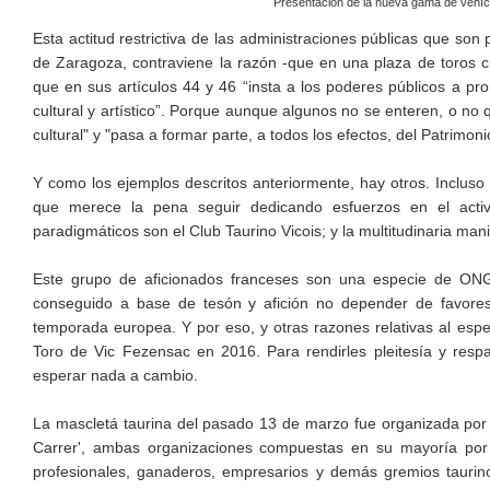
Presentación de la nueva gama de vehí
Esta actitud restrictiva de las administraciones públicas que son
de Zaragoza, contraviene la razón -que en una plaza de toros cie
que en sus artículos 44 y 46 “insta a los poderes públicos a pro
cultural y artístico”. Porque aunque algunos no se enteren, o no 
cultural" y "pasa a formar parte, a todos los efectos, del Patrim
Y como los ejemplos descritos anteriormente, hay otros. Inclu
que merece la pena seguir dedicando esfuerzos en el activ
paradigmáticos son el Club Taurino Vicois; y la multitudinaria man
Este grupo de aficionados franceses son una especie de ONG 
conseguido a base de tesón y afición no depender de favores
temporada europea. Y por eso, y otras razones relativas al espect
Toro de Vic Fezensac en 2016. Para rendirles pleitesía y respa
esperar nada a cambio.
La mascletá taurina del pasado 13 de marzo fue organizada por 
Carrer', ambas organizaciones compuestas en su mayoría por 
profesionales, ganaderos, empresarios y demás gremios tauri