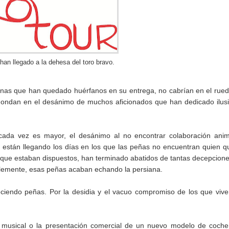
 han llegado a la dehesa del toro bravo.
rinas que han quedado huérfanos en su entrega, no cabrían en el rue
hondan en el desánimo de muchos aficionados que han dedicado ilus
 cada vez es mayor, el desánimo al no encontrar colaboración ani
 están llegando los días en los que las peñas no encuentran quien q
s que estaban dispuestos, han terminado abatidos de tantas decepcion
ablemente, esas peñas acaban echando la persiana.
iendo peñas. Por la desidia y el vacuo compromiso de los que viv
p musical o la presentación comercial de un nuevo modelo de coch