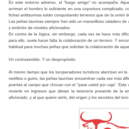
En este entorno adverso, el “fuego amigo” no acompaña. Aquell
arriman el hombro lo suficiente en una coyuntura complicada, c
fichas antitaurinas están conquistando terrenos que sin la unión d
Las peñas taurinas siempre han sido un maravilloso caladero de a
y embrión de nóveles aficionados.
En contra de la lógica, sin embargo, cada vez se hace más difíc
para ello, suele hacer falta la colaboración de un tercero. Y enc
habitual para muchas peñas que solicitan la colaboración de aquell
Un contrasentido. Y un despropósito.
Al mismo tiempo que los turoperadores turísticos aterrizan en l
neófitos o guiris, las peñas taurinas encuentran cada vez más dific
puertas al campo que chocan con el “pase usted por caja”. Esta v
revierte en ingresos que alivian la tesorería presente de la 
aficionado, y al que quiere serlo, del origen y los secretos del tor