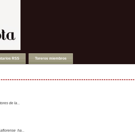
tarios RSS
Toreros miembros
ores de la...
aflorense ha...