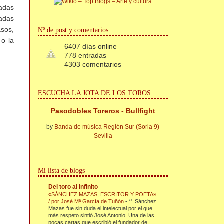
radas
nadas
sos,
Nº de post y comentarios
 o la
6407 días online
778 entradas
4303 comentarios
ESCUCHA LA JOTA DE LOS TOROS
Pasodobles Toreros - Bullfight
by
Banda de música Región Sur (Soria 9)
Sevilla
Mi lista de blogs
Del toro al infinito
«SÁNCHEZ MAZAS, ESCRITOR Y POETA»
/ por José Mª García de Tuñón
-
*'..Sánchez
Mazas fue sin duda el intelectual por el que
más respeto sintió José Antonio. Una de las
pocas cartas que escribió el fundador de