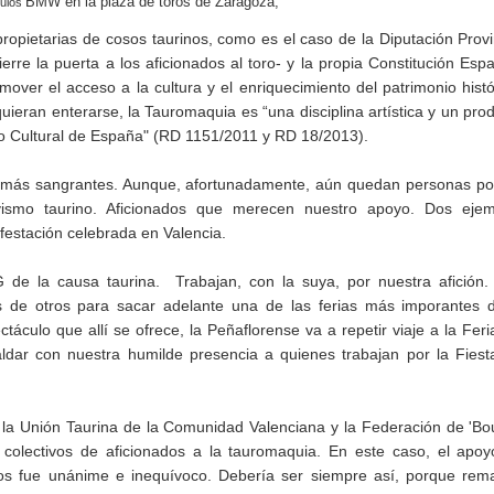
BMW
en la plaza de toros de Zaragoza,
culos
 propietarias de cosos taurinos, como es el caso de la Diputación Provi
rre la puerta a los aficionados al toro- y la propia Constitución Esp
mover el acceso a la cultura y el enriquecimiento del patrimonio histó
quieran enterarse, la Tauromaquia es “una disciplina artística y un pro
onio Cultural de España" (RD 1151/2011 y RD 18/2013).
so más sangrantes. Aunque, afortunadamente, aún quedan personas po
ismo taurino. Aficionados que merecen nuestro apoyo. Dos ejem
ifestación celebrada en Valencia.
de la causa taurina. Trabajan, con la suya, por nuestra afición
 de otros para sacar adelante una de las ferias más imporantes 
áculo que allí se ofrece, la Peñaflorense va a repetir viaje a la Feri
ldar con nuestra humilde presencia a quienes trabajan por la Fiest
la Unión Taurina de la Comunidad Valenciana y la Federación de 'Bo
colectivos de aficionados a la tauromaquia. En este caso, el apo
nos fue unánime e inequívoco. Debería ser siempre así, porque re