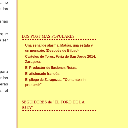
a, no
e las
erias
orque
LOS POST MAS POPULARES
a ser
Una señal de alarma, Matías, una estafa y
un mensaje. (Después de Bilbao)
Carteles de Toros. Feria de San Jorge 2014.
Zaragoza.
El Productor de Ilusiones Rotas.
 para
El aficionado francés.
r las
El pliego de Zaragoza... "Contento sin
deras
presumir"
ar al
SEGUIDORES de "EL TORO DE LA
JOTA"