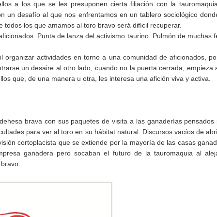
os a los que se les presuponen cierta filiación con la tauromaqui
on un desafío al que nos enfrentamos en un tablero sociológico dond
e todos los que amamos al toro bravo será difícil recuperar.
ficionados. Punta de lanza del activismo taurino. Pulmón de muchas f
il organizar actividades en torno a una comunidad de aficionados, p
ontrarse un desaire al otro lado, cuando no la puerta cerrada, empieza 
os que, de una manera u otra, les interesa una afición viva y activa.
a dehesa brava con sus paquetes de visita a las ganaderías pensados
ultades para ver al toro en su hábitat natural. Discursos vacíos de abri
isión cortoplacista que se extiende por la mayoría de las casas gana
empresa ganadera pero socaban el futuro de la tauromaquia al alej
o bravo.