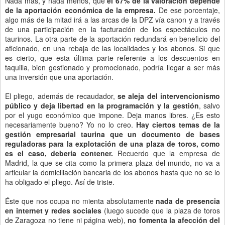
Nada más, y nada menos, que
el 67% de la valoración depende
de la aportación económica de la empresa.
De ese porcentaje,
algo más de la mitad irá a las arcas de la DPZ vía canon y a través
de una participación en la facturación de los espectáculos no
taurinos. La otra parte de la aportación redundará en beneficio del
aficionado, en una rebaja de las localidades y los abonos. Si que
es cierto, que esta última parte referente a los descuentos en
taquilla, bien gestionado y promocionado, podría llegar a ser más
una inversión que una aportación.
El pliego, además de recaudador,
se aleja del intervencionismo
público y deja libertad en la programación y la gestión
, salvo
por el yugo económico que impone. Deja manos libres. ¿Es esto
necesariamente bueno? Yo no lo creo.
Hay ciertos temas de la
gestión empresarial taurina que un documento de bases
reguladoras para la explotación de una plaza de toros, como
es el caso, debería contener.
Recuerdo que la empresa de
Madrid, la que se cita como la primera plaza del mundo, no va a
articular la domiciliación bancaria de los abonos hasta que no se lo
ha obligado el pliego. Así de triste.
Éste que nos ocupa no mienta absolutamente
nada de presencia
en internet y redes sociales
(luego sucede que la plaza de toros
de Zaragoza no tiene ni página web),
no fomenta la afección del