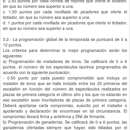
b. 2,50 puntos por cada corrida de rejones que oferte el licitador,
sin que su número sea superior a una.
c. 1,50 puntos por cada novillada de picadores que oferte el
licitador, sin que su número sea superior a una.
d. 1 puntos por cada novillada sin picadores que oferte el licitador,
sin que su número sea superior a una.
3.2.- La programación global de la temporada se puntuará de 0 a
12 puntos.
Los criterios para determinar la mejor programación serán los
siguientes:
a) Programación de matadores de toros. Se calificará de 0 a 6
puntos, el número de los espectáculos taurinos programados de
acuerdo con la siguiente puntuación:
- 0,50 punto por cada puesto comprometido que incluya un
matador de toros que se halle incluido entre los 20 primeros del
escalafón en función del número de espectáculos realizados en
plazas de primera categoría el último año y los que no estando en
ese escalafón sean triunfadores de plazas de primera categoría.
Deberá aportarse carta compromiso, suscrito por el matador o
apoderado y declaración de encontrase en tal circunstancia. El
compromiso llevará firma y antefirma y DNI de firmante.
b) Programación de ganaderías. Se calificará de 0 a 6 puntos, las
ganaderías ofertadas siempre que hayan sido lidiadas por el