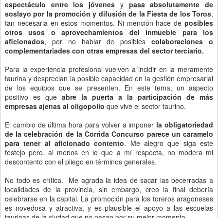
espectáculo entre los jóvenes
y
pasa absolutamente de
soslayo por la promoción y difusión de la Fiesta de los Toros
,
tan necesaria en estos momentos. Ni mención hace de
posibles
otros usos o aprovechamientos del inmueble para los
aficionados
, por no hablar de posibles
colaboraciones o
complementariades con otras empresas del sector terciario.
Para la experiencia profesional vuelven a incidir en la meramente
taurina y desprecian la posible capacidad en la gestión empresarial
de los equipos que se presenten. En este tema, un aspecto
positivo es que
abre la puerta a la participación de más
empresas ajenas al oligopolio
que vive el sector taurino.
El cambio de última hora para volver a imponer
la obligatoriedad
de la celebración de la Corrida Concurso parece un caramelo
para tener al aficionado contento
. Me alegro que siga este
festejo pero, al menos en lo que a mí respecta, no modera mi
descontento con el pliego en términos generales.
No todo es crítica. Me agrada la idea de sacar las becerradas a
localidades de la provincia, sin embargo, creo la final debería
celebrarse en la capital. La promoción para los toreros aragoneses
es novedosa y atractiva, y es plausible el apoyo a las escuelas
taurinas de la ciudad que no pasan por su mejor momento.