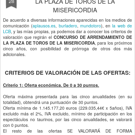
LA PLAZA DE TOROS DE LA
28
MISERICORDIA
De acuerdo a diversas informaciones aparecidas en los medios de
comunicación (
aplausos.es
,
burladero
,
mundotoro
), en
la web de
LCB
, y las mías propias, ya podemos dar a conocer los criterios de
valoración que regirán el
CONCURSO DE ARRENDAMIENTO DE
LA PLAZA DE TOROS DE LA MISERICORDIA
, para los próximos
cinco años, con posibilidad de prórroga de otros dos más
adicionales.
CRITERIOS DE VALORACIÓN DE LAS OFERTAS:
Criterio 1: Oferta económica. De 0 a 30 puntos.
Oferta máxima presentada para las cinco anualidades (en su
totalidad), obtendrá una puntuación de 30 puntos.
Oferta mínima de 1.145.177,20 euros (229.035,44€ x 5años), IVA
excluido más el 2%, IVA excluido, mínimo de participación en los
espectáculos no taurinos, por las cinco anualidades, se valorará
con 0 puntos.
El resto de las ofertas SE VALORARÁ DE FORMA