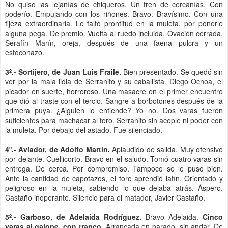
No quiso las lejanías de chiqueros. Un tren de cercanías. Con
poderío. Empujando con los riñones. Bravo. Bravísimo. Con una
fijeza extraordinaria. Le faltó prontitud en la muleta, por ponerle
alguna pega. De premio. Vuelta al ruedo incluida. Ovación cerrada.
Serafín Marín, oreja, después de una faena pulcra y un
estoconazo.
3º.- Sortijero, de Juan Luis Fraile.
Bien presentado. Se quedó sin
ver por la mala lidia de Serranito y su caballista. Diego Ochoa, el
picador en suerte, horroroso. Una masacre en el primer encuentro
que dió al traste con el tercio. Sangre a borbotones después de la
primera puya. ¿Alguien lo entiende? Yo no. Dos varas fueron
suficientes para machacar al toro. Serranito sin acople ni poder con
la muleta. Por debajo del astado. Fue silenciado.
4º.- Aviador, de Adolfo Martín.
Aplaudido de salida. Muy ofensivo
por delante. Cuellicorto. Bravo en el saludo. Tomó cuatro varas sin
entrega. De cerca. Por compromiso. Tampoco se le puso bien.
Ante la cantidad de capotazos, el toro aprendió latín. Orientado y
peligroso en la muleta, sabiendo lo que dejaba atrás. Áspero.
Castaño inoperante. Silencio para el matador, Javier Castaño.
5º.- Garboso, de Adelaida Rodríguez.
Bravo Adelaida.
Cinco
varas al galope, con tranco.
Arrancada en parado, sin andar. De