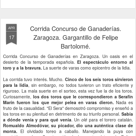
Corrida Concurso de Ganaderías.
APR
Zaragoza. Gargantillo de Felipe
17
Bartolomé.
Corrida Concurso de Ganaderías en Zaragoza. Un oasis en el
desierto de la temporada española.
El espectáculo entorno al
toro y a la bravura.
La suerte de varas como epicentro de la lidia.
La corrida tuvo interés. Mucho.
Cinco de los seís toros sirvieron
para la lidia
, sin embargo, no todos tuvieron un trato eficiente y
riguroso. La mala suerte en el sorteo, esta vez fue la de los toros.
Curiosamente,
los dos toros que le correspondieron a Serafín
Marín fueron los que mejor pelea en varas dieron.
Nada es
fruto de la casualidad. "El Sera" demosotró compromiso y enseñó a
los toros en su plenitud en detrimento de su triunfo personal.
Sabía
a dónde venía y para qué venia
. Un
olé
para el torero catalán.
Romualdo Almodóvar, su picador, dio una auténtica clase de
monta.
El olvidado toreo a caballo. Manejando la puya con