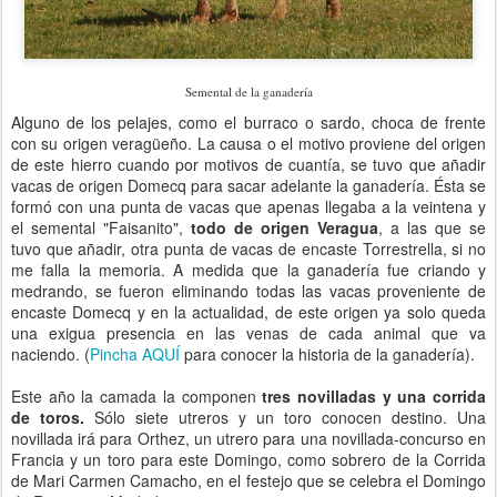
Semental de la ganadería
Alguno de los pelajes, como el burraco o sardo, choca de frente
con su origen veragüeño. La causa o el motivo proviene del origen
de este hierro cuando por motivos de cuantía, se tuvo que añadir
vacas de origen Domecq para sacar adelante la ganadería. Ésta se
formó con una punta de vacas que apenas llegaba a la veintena y
el semental "Faisanito",
todo de origen Veragua
, a las que se
tuvo que añadir, otra punta de vacas de encaste Torrestrella, si no
me falla la memoria. A medida que la ganadería fue criando y
medrando, se fueron eliminando todas las vacas proveniente de
encaste Domecq y en la actualidad, de este origen ya solo queda
una exigua presencia en las venas de cada animal que va
naciendo. (
Pincha AQUÍ
para conocer la historia de la ganadería).
Este año la camada la componen
tres novilladas y una corrida
de toros.
Sólo siete utreros y un toro conocen destino. Una
novillada irá para Orthez, un utrero para una novillada-concurso en
Francia y un toro para este Domingo, como sobrero de la Corrida
de Mari Carmen Camacho, en el festejo que se celebra el Domingo