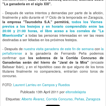
"La ganadería en el siglo XXI".
- Después de varios intentos y demandas por parte de la afición,
finalmente y sólo durante el 1º Ciclo de la temporada en Zaragoza,
la empresa "Taurodelta S.A." permitirá,
todos los Viernes
previos a los festejos y en horario comprendido entre las
20:00 y 21:00 horas, el libre aceso a los corrales de "La
Misericordia"
a todas las personas interesadas en ver las reses
destinadas a ser lidiadas en los próximos festejos.
- Después de
nuestra visita ganadera de este fin de semana
con
la
peñaflorense
a la ganadería de Fernando Peña podemos
confirmar que
los sobreros de la Corrida Concurso de
Ganaderías serán del hierro de "Jaral de la Mira"
(encaste
Baltasar Ibán), y en el hipotético caso de que alguno de los toros
titulares finalmente no compareciera, entrarían como toros de
concurso.
FOTO:
Laurent Larrieu en Campos y Ruedos
Publicado
13th April 2011
por
eltorodelajota
Etiquetas:
Alberto Álvarez
Corrida Concurso
Peñas
Zaragoza