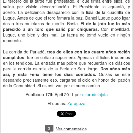
El tercero de la tarde fué protestado, el que firma entre ellos, de
salida por visible descordinación. El Presidente lo aguantó, y
acertó. La deficiencia desapareció con la lidia de la cuadrilla de
Luque. Antes de que el toro firmara la paz, Daniel Luque pudo ligar
dos o tres muletazos de mérito. Basta.
El de la jota fue lo más
parecido a un toro que salió por chiqueros.
Con movilidad.
Luque, uno bien y dos mal. La faena no tomó vuelo en ningún
momento.
La corrida de Parladé,
tres de ellos con los cuatro años recién
cumplidos
, fue un coñazo soporífero. Apenas mil fieles irredentos
en los tendidos. La entrada más pobre que recuerdan los clásicos
para la corrida estrella de la Feria de San Jorge.
Dos años más
así, y esta Feria tiene los días contados.
Quizás se esté
deseando precisamente eso, cargarse el ciclo en honor del patrón
de la Comunidad. Si es así, van por el buen camino.
Publicado
17th April 2011
por
eltorodelajota
Etiquetas:
Zaragoza
3
Ver comentarios