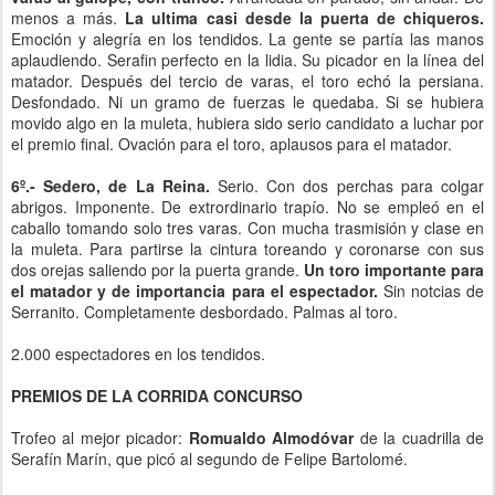
menos a más.
La ultima casi desde la puerta de chiqueros.
Emoción y alegría en los tendidos. La gente se partía las manos
aplaudiendo. Serafin perfecto en la lidia. Su picador en la línea del
matador. Después del tercio de varas, el toro echó la persiana.
Desfondado. Ni un gramo de fuerzas le quedaba. Si se hubiera
movido algo en la muleta, hubiera sido serio candidato a luchar por
el premio final. Ovación para el toro, aplausos para el matador.
6º.- Sedero, de La Reina.
Serio. Con dos perchas para colgar
abrigos. Imponente. De extrordinario trapío. No se empleó en el
caballo tomando solo tres varas. Con mucha trasmisión y clase en
la muleta. Para partirse la cintura toreando y coronarse con sus
dos orejas saliendo por la puerta grande.
Un toro importante para
el matador y de importancia para el espectador.
Sin notcias de
Serranito. Completamente desbordado. Palmas al toro.
2.000 espectadores en los tendidos.
PREMIOS DE LA CORRIDA CONCURSO
Trofeo al mejor picador:
Romualdo Almodóvar
de la cuadrilla de
Serafín Marín, que picó al segundo de Felipe Bartolomé.