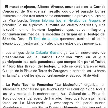
-
El matador ejeano, Alberto Álvarez, anunciado en la Corrida
Concurso de Ganaderías, resultó cogido el pasado Lunes
mientras mataba tres toros como entrenamiento previo a su cita en
La Misericordia.
Según informa hoy el Heraldo de Aragón
, el
percance le ha supuesto
la rotura de cuatro costillas y una
luxación en el hombro izquierdo que, salvo milagro y
contravención médica, le impedirá participar en el festejo del
Sábado.
Desde
El Toro de la Jota
queremos trasladar al torero
ejeano todo nuestro ánimo y afecto para estos duros momentos.
- Los amigos de
la Cabaña Brava
organiza un nuevo
acto de
presentación de la Corrida Concurso 2011 en el que
participarán los seis ganaderos que competirán por el Trofeo
al "Toro Mas Bravo" del festejo.
El acto se celebrará en el Aula
Cultural de la Plaza de Toros de Zaragoza a partir de las 13 horas
en la mañana del festejo, concretamente el Sabado 16 de Abril.
-
La Peña Taurina Femenina "La Madroñera"
organizan un
interesante acto taurino que tendrá lugar el Domingo 17 de Abril a
las 12 y media de la mañana en el Aula Cultural de la Plaza de
Toros donde el ganadero de Parladé, hierro que lidia esa misma
tarde en La Misericordia, y exconsejero del portal taurino
Mundotoro.com,
Juan Pedro Domecq Morenés, disertará sobre