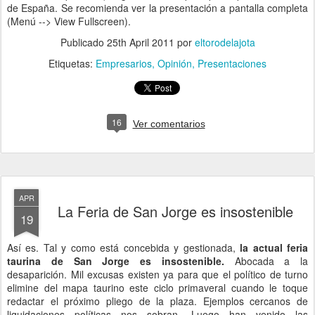
de España. Se recomienda ver la presentación a pantalla completa
(Menú --> View Fullscreen).
Publicado
25th April 2011
por
eltorodelajota
Etiquetas:
Empresarios
Opinión
Presentaciones
16
Ver comentarios
APR
La Feria de San Jorge es insostenible
19
Así es. Tal y como está concebida y gestionada,
la actual feria
taurina de San Jorge es insostenible.
Abocada a la
desaparición. Mil excusas existen ya para que el político de turno
elimine del mapa taurino este ciclo primaveral cuando le toque
redactar el próximo pliego de la plaza. Ejemplos cercanos de
liquidaciones políticas nos sobran. Luego han venido las