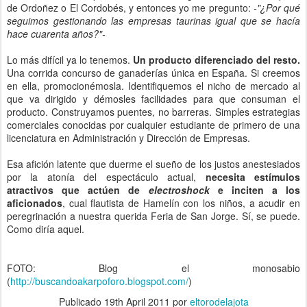
de Ordoñez o El Cordobés, y entonces yo me pregunto:
-"¿Por qué
seguimos gestionando las empresas taurinas igual que se hacía
hace cuarenta años?"-
Lo más difícil ya lo tenemos.
Un producto diferenciado del resto.
Una corrida concurso de ganaderías única en España. Si creemos
en ella, promocionémosla. Identifiquemos el nicho de mercado al
que va dirigido y démosles facilidades para que consuman el
producto. Construyamos puentes, no barreras. Simples estrategias
comerciales conocidas por cualquier estudiante de primero de una
licenciatura en Administración y Dirección de Empresas.
Esa afición latente que duerme el sueño de los justos anestesiados
por la atonía del espectáculo actual,
necesita estímulos
atractivos que actúen de
electroshock
e inciten a los
aficionados
, cual flautista de Hamelín con los niños, a acudir en
peregrinación a nuestra querida Feria de San Jorge. Sí, se puede.
Como diría aquel.
FOTO: Blog el monosabio
(
http://buscandoakarpoforo.blogspot.com/
)
Publicado
19th April 2011
por
eltorodelajota