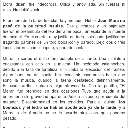
Mora, dicen, fue indecorosa. Chica y anovillada. Sin fuerzas ni
raza. No debió venir.
El primero de la tarde fue blando y menudo. Noble.
Juan Mora no
pasó de la pulcritud insulsa.
Dos pinchazos y un bajonazo
fueron el preámbulo del feo derrame bucal, antesala de la muerte
del animal. En el cuarto, muy justito en todo, solo pudo justificarse
tragando parones de un toro bobalicón y parado. Dejó dos o tres
lances toreros con el capote, y para de contar.
Morenito sorteó el único toro potable de la tarde. Una miniatura
encastadita con celo en la muleta. Un incómodo calamocheo,
debido a la falta de fortaleza, dificultaba la ejecución del trasteo.
Algún buen natural suelto hizo concebir esperanzas hasta que
sonó la música, cuando la faena desfalleció definitivamente.
Estocada arriba, entera y algo atravesada. Con la puntilla, "El
Mene" fue prendido en dos ocasiones Tuvo que acudir a la
enfermería sin gravedad aparente. Vuelta al ruedo por cuenta del
matador. Disconformidad en los tendidos. Para el quinto,
los
bostezos y el tedio se habían apoderado ya de la tarde
, y a
Morenito de Aranda no se le ocurrió otra cosa que ponerse
pesado.