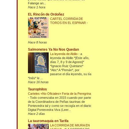
Falange an...
Hace 1 hora
EL Rincón de Ordoñez
CARTEL CORRIDA DE
TOROS EN EL ESPINAR
-
Hace 8 horas
Salmonetes Ya No Nos Quedan
La leyenda de Abilio
-
a
leyenda de Abilio *[Este año,
días 7, 8 y 9 de Agosto]*
*Ignacio Ruiz Quintano*
*Abc* A *Pemán*, por
pasarse el día leyendo, su tía
*Inés* le ...
Hace 16 horas
Taurophilos
Carteles «No Oficiales» Feria de la Peregrina
-
Todo comenzaba en 2015 cuando por parte
de la Coordinadora de Peñas taurinas de
Pontevedra tal y como se recogía en el diario
Digital Pontevedra Viva (Leer...
Hace 2 días
La tauromaquia en Tarifa
LA CORRIDA DE MIURA EN