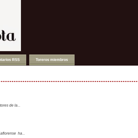
tarios RSS
Toreros miembros
ores de la...
aflorense ha...