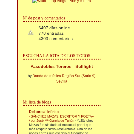
Nº de post y comentarios
6407 días online
778 entradas
4303 comentarios
ESCUCHA LA JOTA DE LOS TOROS
Pasodobles Toreros - Bullfight
by
Banda de música Región Sur (Soria 9)
Sevilla
Mi lista de blogs
Del toro al infinito
«SÁNCHEZ MAZAS, ESCRITOR Y POETA»
/ por José Mª García de Tuñón
-
*'..Sánchez
Mazas fue sin duda el intelectual por el que
más respeto sintió José Antonio. Una de las
pocas cartas que escribió el fundador de