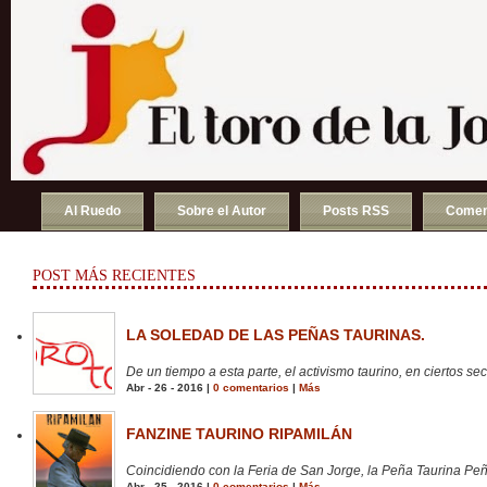
Al Ruedo
Sobre el Autor
Posts RSS
Comen
POST MÁS RECIENTES
LA SOLEDAD DE LAS PEÑAS TAURINAS.
De un tiempo a esta parte, el activismo taurino, en ciertos sect
Abr - 26 - 2016 |
0 comentarios
|
Más
FANZINE TAURINO RIPAMILÁN
Coincidiendo con la Feria de San Jorge, la Peña Taurina Peñ
Abr - 25 - 2016 |
0 comentarios
|
Más