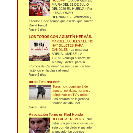
HUELVA
-
*LA CORRIDA DE
MIURA DEL 31 DE JULIO
DEL 2026 EN HUELVA.* Por
LUIS ALONSO
HERNÁNDEZ. Veterinario y
escritor. Hace tiempo que escribí que, tanto*
David Fandil...
Hace 3 días
LOS TOROS CON AGUSTÍN HERVÁS.
MARBELLA CUELGA EL 'NO
HAY BILLETES' PARA
CANDILES
-
La empresa
ARENAL MARBELLA
TOROS cuelga el cartel de
'No hay Billetes' para la
‘Corrida de Candiles’. Se marca así un hito
histórico en la plaza al vend...
Hace 5 días
toros // marca.com
Toros hoy, domingo 2 de
agosto: corridas, horario y
dónde ver en TV y online
-
Los detalles de la jornada
taurina del día Leer
Hace 5 días
Asociación Toreo en Red Hondo
DELIRIUM TREMENS
-
Nos
daba una pereza enorme ver
esta corrida dado el ganado
anunciado. Lo que nos