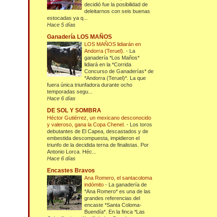
decidió fue la posibilidad de
deleitarnos con seis buenas
estocadas ya q...
Hace 5 días
Ganadería LOS MAÑOS
LOS MAÑOS lidiarán en
Andorra (Teruel).
-
La
ganadería *Los Maños*
lidiará en la *Corrida
Concurso de Ganaderías* de
*Andorra (Teruel)*. La que
fuera única triunfadora durante ocho
temporadas segu...
Hace 6 días
DE SOL Y SOMBRA
Héctor Gutiérrez, un mexicano desconocido
y valeroso, gana la Copa Chenel.
-
Los toros
debutantes de El Capea, descastados y de
embestida descompuesta, impidieron el
triunfo de la decidida terna de finalistas. Por
Antonio Lorca. Héc...
Hace 6 días
Encastes Bravos
Ana Romero, el santacoloma
indómito
-
La ganadería de
*Ana Romero* es una de las
grandes referencias del
encaste *Santa Coloma-
Buendía*. En la finca *Las