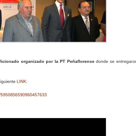
ficionado organizado por la PT Peñaflorense
donde se entregaro
siguiente
LINK
:
ms/5950856590960457633