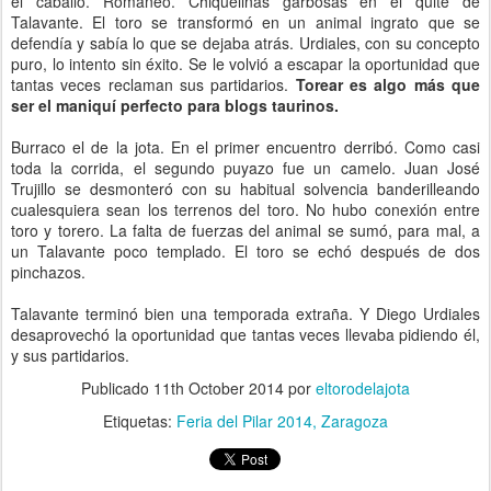
el caballo. Romaneó. Chiquelinas garbosas en el quite de
Talavante. El toro se transformó en un animal ingrato que se
defendía y sabía lo que se dejaba atrás. Urdiales, con su concepto
puro, lo intento sin éxito. Se le volvió a escapar la oportunidad que
tantas veces reclaman sus partidarios.
Torear es algo más que
ser el maniquí perfecto para blogs taurinos.
Burraco el de la jota. En el primer encuentro derribó. Como casi
toda la corrida, el segundo puyazo fue un camelo. Juan José
Trujillo se desmonteró con su habitual solvencia banderilleando
cualesquiera sean los terrenos del toro. No hubo conexión entre
toro y torero. La falta de fuerzas del animal se sumó, para mal, a
un Talavante poco templado. El toro se echó después de dos
pinchazos.
Talavante terminó bien una temporada extraña. Y Diego Urdiales
desaprovechó la oportunidad que tantas veces llevaba pidiendo él,
y sus partidarios.
Publicado
11th October 2014
por
eltorodelajota
Etiquetas:
Feria del Pilar 2014
Zaragoza