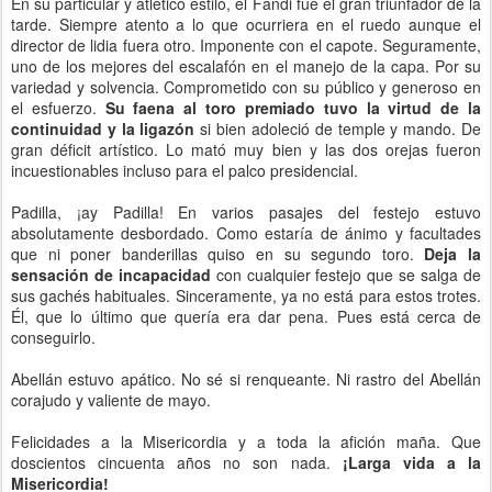
En su particular y atlético estilo, el Fandi fue el gran triunfador de la
tarde. Siempre atento a lo que ocurriera en el ruedo aunque el
director de lidia fuera otro. Imponente con el capote. Seguramente,
uno de los mejores del escalafón en el manejo de la capa. Por su
variedad y solvencia. Comprometido con su público y generoso en
el esfuerzo.
Su faena al toro premiado tuvo la virtud de la
continuidad y la ligazón
si bien adoleció de temple y mando. De
gran déficit artístico. Lo mató muy bien y las dos orejas fueron
incuestionables incluso para el palco presidencial.
Padilla, ¡ay Padilla! En varios pasajes del festejo estuvo
absolutamente desbordado. Como estaría de ánimo y facultades
que ni poner banderillas quiso en su segundo toro.
Deja la
sensación de incapacidad
con cualquier festejo que se salga de
sus gachés habituales. Sinceramente, ya no está para estos trotes.
Él, que lo último que quería era dar pena. Pues está cerca de
conseguirlo.
Abellán estuvo apático. No sé si renqueante. Ni rastro del Abellán
corajudo y valiente de mayo.
Felicidades a la Misericordia y a toda la afición maña. Que
doscientos cincuenta años no son nada.
¡Larga vida a la
Misericordia!