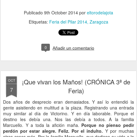
Publicado
9th October 2014
por
eltorodelajota
Etiquetas:
Feria del Pilar 2014
Zaragoza
0
Añadir un comentario
¡Que vivan los Maños! (CRÓNICA 3ª de
OCT
7
Feria)
Dos años de desprecio eran demasiados. Y así lo entendió la
gente asistiendo en multitud a la plaza. Registrando una entrada
muy similar al día de Victorino. Y en día laborable. Porque el
destino les debía una. Nos las debía a todos. A la familia
Marcuello. Y a toda la afición maña.
Porque no pienso pedir
perdón por estar alegre. Feliz. Por el indulto.
Y por muchas
otras cosas más. Por la familia Marcuello, que dedican su vida a la