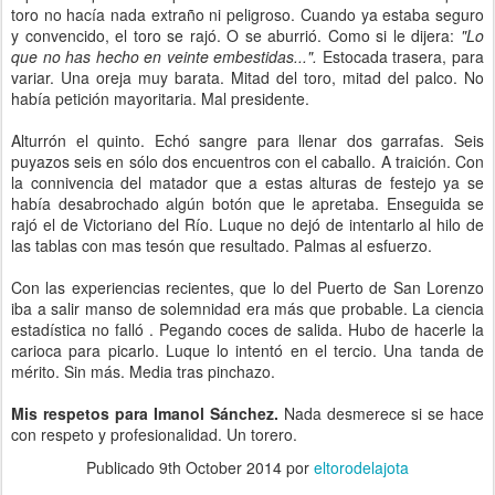
toro no hacía nada extraño ni peligroso. Cuando ya estaba seguro
y convencido, el toro se rajó. O se aburrió. Como si le dijera:
"Lo
que no has hecho en veinte embestidas...".
Estocada trasera, para
variar. Una oreja muy barata. Mitad del toro, mitad del palco. No
había petición mayoritaria. Mal presidente.
Alturrón el quinto. Echó sangre para llenar dos garrafas. Seis
puyazos seis en sólo dos encuentros con el caballo. A traición. Con
la connivencia del matador que a estas alturas de festejo ya se
había desabrochado algún botón que le apretaba. Enseguida se
rajó el de Victoriano del Río. Luque no dejó de intentarlo al hilo de
las tablas con mas tesón que resultado. Palmas al esfuerzo.
Con las experiencias recientes, que lo del Puerto de San Lorenzo
iba a salir manso de solemnidad era más que probable. La ciencia
estadística no falló . Pegando coces de salida. Hubo de hacerle la
carioca para picarlo. Luque lo intentó en el tercio. Una tanda de
mérito. Sin más. Media tras pinchazo.
Mis respetos para Imanol Sánchez.
Nada desmerece si se hace
con respeto y profesionalidad. Un torero.
Publicado
9th October 2014
por
eltorodelajota