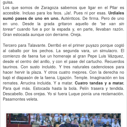
guisa.
Los que somos de Zaragoza sabemos que ligar en el Pilar es
accesible. Incluso para los feos. ¡Ja!. Pues ni por esas.
Urdiales
sumó pases de uno en uno.
Auténticos. De firma. Pero de uno
en uno. Desde la grada gritaron aquello de
"se van sin
torear"
cuando fue a por la espada y, en parte, llevaban razón.
Gran estocada aunque con derrame. Oreja.
Tercero para Talavante. Derribó en el primer puyazo porque cogió
al caballo por los pechos. La segunda vara, un simulacro. El
comienzo de faena fue un homenaje al gran Pepe Luis Vázquez,
desde el centro del anillo, y con el pase del cartucho. Recuerdos
taurinos. Con susto incluido. Y tres naturales cadenciosos para
hacer hervir la plaza. Y otros cuatro mejores. Con la derecha no
bajó el diapasón de la faena. Ligazón. Temple. Imaginación en los
remates. Arrucina incluida. Y a matar.
Cuatro tandas y a matar.
Para qué más. Estocada hasta la bola. Pelín trasera y tendida.
Descabello. Dos orejas. Yo si fuera Luque ponía una reclamación.
Pasamontes veleta.