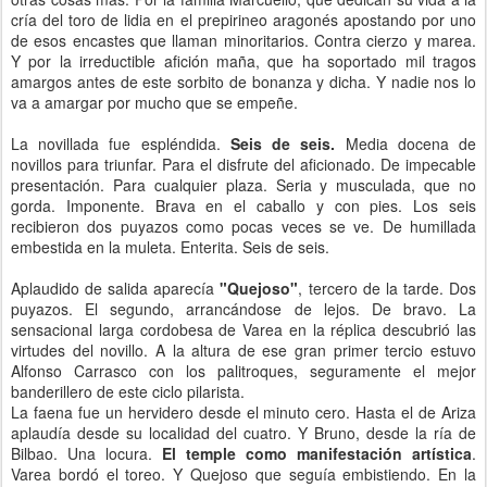
cría del toro de lidia en el prepirineo aragonés apostando por uno
de esos encastes que llaman minoritarios. Contra cierzo y marea.
Y por la irreductible afición maña, que ha soportado mil tragos
amargos antes de este sorbito de bonanza y dicha. Y nadie nos lo
va a amargar por mucho que se empeñe.
La novillada fue espléndida.
Seis de seis.
Media docena de
novillos para triunfar. Para el disfrute del aficionado. De impecable
presentación. Para cualquier plaza. Seria y musculada, que no
gorda. Imponente. Brava en el caballo y con pies. Los seis
recibieron dos puyazos como pocas veces se ve. De humillada
embestida en la muleta. Enterita. Seis de seis.
Aplaudido de salida aparecía
"Quejoso"
, tercero de la tarde. Dos
puyazos. El segundo, arrancándose de lejos. De bravo. La
sensacional larga cordobesa de Varea en la réplica descubrió las
virtudes del novillo. A la altura de ese gran primer tercio estuvo
Alfonso Carrasco con los palitroques, seguramente el mejor
banderillero de este ciclo pilarista.
La faena fue un hervidero desde el minuto cero. Hasta el de Ariza
aplaudía desde su localidad del cuatro. Y Bruno, desde la ría de
Bilbao. Una locura.
El temple como manifestación artística
.
Varea bordó el toreo. Y Quejoso que seguía embistiendo. En la