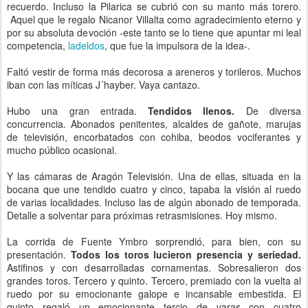
recuerdo. Incluso la Pilarica se cubrió con su manto más torero.
Aquel que le regalo Nicanor Villalta como agradecimiento eterno y
por su absoluta devoción -este tanto se lo tiene que apuntar mi leal
competencia,
ladeldos
, que fue la impulsora de la idea-.
Faltó vestir de forma más decorosa a areneros y torileros. Muchos
iban con las míticas J´hayber. Vaya cantazo.
Hubo una gran entrada.
Tendidos llenos.
De diversa
concurrencia. Abonados penitentes, alcaldes de gañote, marujas
de televisión, encorbatados con cohiba, beodos vociferantes y
mucho público ocasional.
Y las cámaras de Aragón Televisión. Una de ellas, situada en la
bocana que une tendido cuatro y cinco, tapaba la visión al ruedo
de varias localidades. Incluso las de algún abonado de temporada.
Detalle a solventar para próximas retrasmisiones. Hoy mismo.
La corrida de Fuente Ymbro sorprendió, para bien, con su
presentación.
Todos los toros lucieron presencia y seriedad.
Astifinos y con desarrolladas cornamentas. Sobresalieron dos
grandes toros. Tercero y quinto. Tercero, premiado con la vuelta al
ruedo por su emocionante galope e incansable embestida. El
quinto regaló un emocionante tercio de varas con cuatro