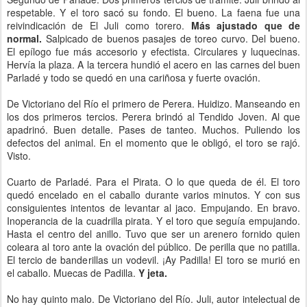
respetable. Y el toro sacó su fondo. El bueno. La faena fue una
reivindicación de El Juli como torero.
Más ajustado que de
normal.
Salpicado de buenos pasajes de toreo curvo. Del bueno.
El epílogo fue más accesorio y efectista. Circulares y luquecinas.
Hervía la plaza. A la tercera hundió el acero en las carnes del buen
Parladé y todo se quedó en una cariñosa y fuerte ovación.
De Victoriano del Río el primero de Perera. Huidizo. Manseando en
los dos primeros tercios. Perera brindó al Tendido Joven. Al que
apadrinó. Buen detalle. Pases de tanteo. Muchos. Puliendo los
defectos del animal. En el momento que le obligó, el toro se rajó.
Visto.
Cuarto de Parladé. Para el Pirata. O lo que queda de él. El toro
quedó encelado en el caballo durante varios minutos. Y con sus
consiguientes intentos de levantar al jaco. Empujando. En bravo.
Inoperancia de la cuadrilla pirata. Y el toro que seguía empujando.
Hasta el centro del anillo. Tuvo que ser un arenero fornido quien
coleara al toro ante la ovación del público. De perilla que no patilla.
El tercio de banderillas un vodevil. ¡Ay Padilla! El toro se murió en
el caballo. Muecas de Padilla.
Y jeta.
No hay quinto malo. De Victoriano del Río. Juli, autor intelectual de