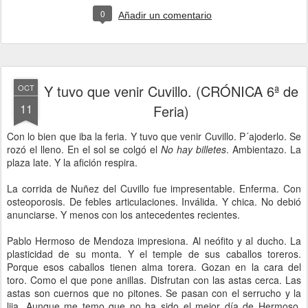
0
Añadir un comentario
Y tuvo que venir Cuvillo. (CRÓNICA 6ª de
OCT
11
Feria)
Con lo bien que iba la feria. Y tuvo que venir Cuvillo. P´ajoderlo. Se
rozó el lleno. En el sol se colgó el
No hay billetes
. Ambientazo. La
plaza late. Y la afición respira.
La corrida de Nuñez del Cuvillo fue impresentable. Enferma. Con
osteoporosis. De febles articulaciones. Inválida. Y chica. No debió
anunciarse. Y menos con los antecedentes recientes.
Pablo Hermoso de Mendoza impresiona. Al neófito y al ducho. La
plasticidad de su monta. Y el temple de sus caballos toreros.
Porque esos caballos tienen alma torera. Gozan en la cara del
toro. Como el que pone anillas. Disfrutan con las astas cerca. Las
astas son cuernos que no pitones. Se pasan con el serrucho y la
lija. Aunque me temo que no ha sido el mejor día de Hermoso.