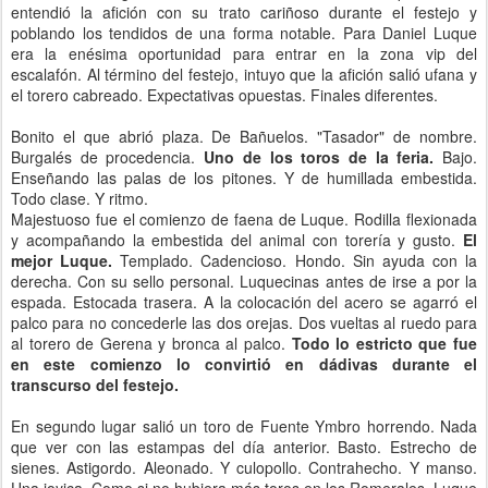
entendió la afición con su trato cariñoso durante el festejo y
poblando los tendidos de una forma notable. Para Daniel Luque
era la enésima oportunidad para entrar en la zona vip del
escalafón. Al término del festejo, intuyo que la afición salió ufana y
el torero cabreado. Expectativas opuestas. Finales diferentes.
Bonito el que abrió plaza. De Bañuelos. "Tasador" de nombre.
Burgalés de procedencia.
Uno de los toros de la feria.
Bajo.
Enseñando las palas de los pitones. Y de humillada embestida.
Todo clase. Y ritmo.
Majestuoso fue el comienzo de faena de Luque. Rodilla flexionada
y acompañando la embestida del animal con torería y gusto.
El
mejor Luque.
Templado. Cadencioso. Hondo. Sin ayuda con la
derecha. Con su sello personal. Luquecinas antes de irse a por la
espada. Estocada trasera. A la colocación del acero se agarró el
palco para no concederle las dos orejas. Dos vueltas al ruedo para
al torero de Gerena y bronca al palco.
Todo lo estricto que fue
en este comienzo lo convirtió en dádivas durante el
transcurso del festejo.
En segundo lugar salió un toro de Fuente Ymbro horrendo. Nada
que ver con las estampas del día anterior. Basto. Estrecho de
sienes. Astigordo. Aleonado. Y culopollo. Contrahecho. Y manso.
Una joyica. Como si no hubiera más toros en los Romerales. Luque