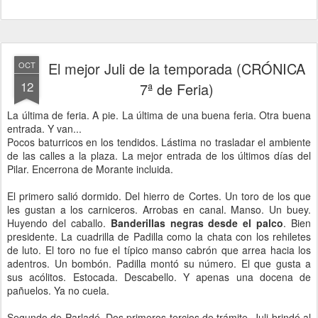
El mejor Juli de la temporada (CRÓNICA
OCT
12
7ª de Feria)
La última de feria. A pie. La última de una buena feria. Otra buena
entrada. Y van...
Pocos baturricos en los tendidos. Lástima no trasladar el ambiente
de las calles a la plaza. La mejor entrada de los últimos días del
Pilar. Encerrona de Morante incluida.
El primero salió dormido. Del hierro de Cortes. Un toro de los que
les gustan a los carniceros. Arrobas en canal. Manso. Un buey.
Huyendo del caballo.
Banderillas negras desde el palco
. Bien
presidente. La cuadrilla de Padilla como la chata con los rehiletes
de luto. El toro no fue el típico manso cabrón que arrea hacia los
adentros. Un bombón. Padilla montó su número. El que gusta a
sus acólitos. Estocada. Descabello. Y apenas una docena de
pañuelos. Ya no cuela.
Segundo de Parladé. Dos primeros tercios de trámite. Juli brindó al