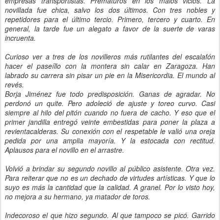
empresas transportistas. Prematuros en los malos vicios. La
novillada fue chica, salvo los dos últimos. Con tres nobles y
repetidores para el último tercio. Primero, tercero y cuarto. En
general, la tarde fue un alegato a favor de la suerte de varas
incruenta.
Curioso ver a tres de los novilleros más rutilantes del escalafón
hacer el paseíllo con la montera sin calar en Zaragoza. Han
labrado su carrera sin pisar un pie en la Misericordia. El mundo al
revés.
Borja Jiménez fue todo predisposición. Ganas de agradar. No
perdonó un quite. Pero adoleció de ajuste y toreo curvo. Casi
siempre al hilo del pitón cuando no fuera de cacho. Y eso que el
primer jandilla entregó veinte embestidas para poner la plaza a
revientacalderas. Su conexión con el respetable le valió una oreja
pedida por una amplia mayoría. Y la estocada con rectitud.
Aplausos para el novillo en el arrastre.
Volvió a brindar su segundo novillo al público asistente. Otra vez.
Para reiterar que no es un dechado de virtudes artísticas. Y que lo
suyo es más la cantidad que la calidad. A granel. Por lo visto hoy,
no mejora a su hermano, ya matador de toros.
Indecoroso el que hizo segundo. Al que tampoco se picó. Garrido