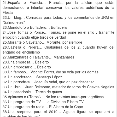
21.España o Francia… Francia, por la afición que están
demostrando e intentar conservar los valores auténticos de la
Fiesta
22.Un blog… Cornadas para todos, y los comentarios de JRM en
“Salmonetes”
23.Mundotoro o Burladero… Burladero
24.José Tomás o Ponce… Tomás, se pone en el sitio y transmite
emoción cuando elige toros de verdad
25.Morante o Cayetano… Morante, por siempre
26.Castella o Perera… Cualquiera de los 2, cuando huyen del
engaño del encimismo
27.Manzanares o Talavante… Manzanares
28.Una empresa… Desierto
29.Un empresario… Desierto
30.Un famoso… Vicente Ferrer, dio su vida por los demás
31.Un apoderado… Santiago López
32.Un periodista… Joaquín Vidal, que en paz descanse
33.Un libro… Juan Belmonte, matador de toros de Chaves Nogales
34.Un pasodoble… Tercio de quites
35.Aplausos o 6Toros6… No leo revistas tauro-pornográficas
36.Un programa de TV… La Divisa en Ribera TV
37.Un programa de radio… El Albero de la Cope
38.Una sorpresa para el 2010… Alguna figura se apuntará a
corridas de las “duras”