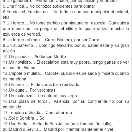
4.Un ganadero… Fernando Cuadri, por su afición y honradez.
5.Una finca… No conozco suficientes para opinar
6.Fundas si, Fundas no… No todo lo que sea manipular al animal,
NO
7.Un torero… No tomo partido por ninguno en especial. Cualquiera
que emocione, se ponga en el sitio y le guste utilizar mucho la
izquierda de verdad.
8.Un torero retirado… Curro Romero, por ser Curro
9.Un subalterno… Domingo Navarro, por su saber estar y su gran
afición
10.Un picador… Anderson Murillo
11.Un novillero… El escalafón esta muy pobre, tengo ganas de ver
a Juan del Alamo
12.Capote o muleta… Capote, cuando es de seda y muleta cuando
es mandona
13.Un tercio… El de varas bien realizado
14.Un quite… Por verónicas
15.Un muletazo… Un natural muy largo.
16.Una plaza de toros… Valencia, por su continente no por su
contenido.
17.Tendido o Grada… Contrabarrera
18.Sol o Sombra… Sol
19.Una Feria… Feria de San Jaime (mal llamada de Julio)
20.Madrid o Sevilla… Madrid por intentar mantener el nivel