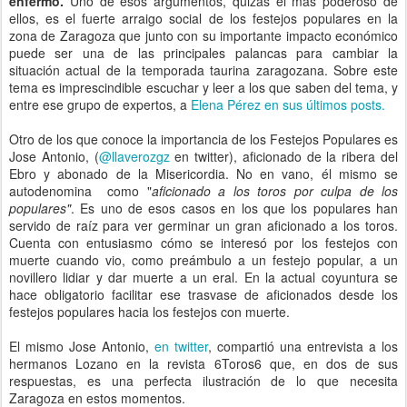
enfermo.
Uno de esos argumentos, quizás el más poderoso de
ellos, es el fuerte arraigo social de los festejos populares en la
zona de Zaragoza que junto con su importante impacto económico
puede ser una de las principales palancas para cambiar la
situación actual de la temporada taurina zaragozana. Sobre este
tema es imprescindible escuchar y leer a los que saben del tema, y
entre ese grupo de expertos, a
Elena Pérez en sus últimos posts.
Otro de los que conoce la importancia de los Festejos Populares es
Jose Antonio, (
@llaverozgz
en twitter), aficionado de la ribera del
Ebro y abonado de la Misericordia. No en vano, él mismo se
autodenomina como "
aficionado a los toros por culpa de los
populares"
. Es uno de esos casos en los que los populares han
servido de raíz para ver germinar un gran aficionado a los toros.
Cuenta con entusiasmo cómo se interesó por los festejos con
muerte cuando vio, como preámbulo a un festejo popular, a un
novillero lidiar y dar muerte a un eral. En la actual coyuntura se
hace obligatorio facilitar ese trasvase de aficionados desde los
festejos populares hacia los festejos con muerte.
El mismo Jose Antonio,
en twitter
, compartió una entrevista a los
hermanos Lozano en la revista 6Toros6 que, en dos de sus
respuestas, es una perfecta ilustración de lo que necesita
Zaragoza en estos momentos.