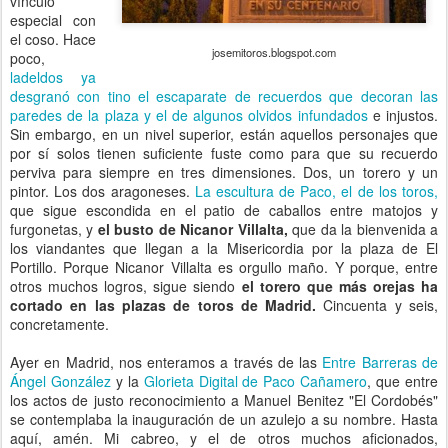
vínculo
especial con
el coso. Hace
josemitoros.blogspot.com
poco,
ladeldos ya
desgranó con tino el escaparate de recuerdos que decoran las
paredes de la plaza y el de algunos olvidos infundados
e injustos.
Sin embargo, en un nivel superior, están aquellos personajes que
por sí solos tienen suficiente fuste como para que su recuerdo
perviva para siempre en tres dimensiones. Dos, un torero y un
pintor. Los dos aragoneses.
La escultura de Paco, el de los toros,
que sigue escondida en el patio de caballos entre matojos y
furgonetas, y
el busto de Nicanor Villalta,
que da la bienvenida a
los viandantes que llegan a la Misericordia por la plaza de El
Portillo. Porque Nicanor Villalta es orgullo maño. Y porque, entre
otros muchos logros, sigue siendo
el torero que más orejas ha
cortado en las plazas de toros de Madrid.
Cincuenta y seis,
concretamente.
Ayer en Madrid, nos enteramos a través de las
Entre Barreras de
Ángel González
y la
Glorieta Digital de Paco Cañamero
, que entre
los actos de justo reconocimiento a Manuel Benitez "El Cordobés"
se contemplaba la inauguración de un azulejo a su nombre. Hasta
aquí, amén. Mi cabreo, y el de otros muchos aficionados,