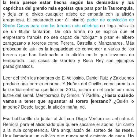
la
feria parece estar hecha según las demandas y los
caprichos del gremio más egoísta que para por la Tauromquia
,
y deja en el olvido cualquier atisbo de empatía con la afición
aragonesa. El cacareado (por él mismo)
poder de convicción de
Simón Casas para con los toreros más célebres
no llega más allá
de un titular fanfarrón. De otra forma no se explica que el
empresario francés no sea capaz de "obligar" a pisar el albero
zaragozano a toreros como Perera, Castella o Manzanares. Más
preocupante aún es la incapacidad de convencer a varios de los
toreros que han ilusionado a la afición en lo que llevamos de
temporada. Los casos de Garrido y Roca Rey son ejemplos
paradigmáticos.
Leer del tirón los nombres de El Vellosino, Daniel Ruiz y Zalduendo
produce una pereza enorme. Y Nuñez del Cuvillo, como premio a
la corrida enferma que lidió en 2014, estará en el cartel con más
lustre del serial. Meritocracia by Simón. Y Padilla.
¿Hasta cuándo
vamos a tener que aguantar al torero jerezano?
¿Quién lo
impone? Desde luego, la afición maña, no.
Ese batiburrillo de juntar al Juli con Diego Ventura es antinatural.
Rémora para el aficionado que quiere sacarse el abono. Un canto
a la nula competencia. Una aniquilación del sorteo de las reses.
Una llamada a un público que nunca será cimiento de nada.
Un