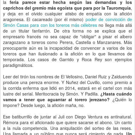
la
feria parece estar hecha según las demandas y los
caprichos del gremio más egoísta que para por la Tauromquia
,
y deja en el olvido cualquier atisbo de empatía con la afición
aragonesa. El cacareado (por él mismo)
poder de convicción de
Simón Casas para con los toreros más célebres
no llega más allá
de un titular fanfarrón. De otra forma no se explica que el
empresario francés no sea capaz de "obligar" a pisar el albero
zaragozano a toreros como Perera, Castella o Manzanares. Más
preocupante aún es la incapacidad de convencer a varios de los
toreros que han ilusionado a la afición en lo que llevamos de
temporada. Los casos de Garrido y Roca Rey son ejemplos
paradigmáticos.
Leer del tirón los nombres de El Vellosino, Daniel Ruiz y Zalduendo
produce una pereza enorme. Y Nuñez del Cuvillo, como premio a
la corrida enferma que lidió en 2014, estará en el cartel con más
lustre del serial. Meritocracia by Simón. Y Padilla.
¿Hasta cuándo
vamos a tener que aguantar al torero jerezano?
¿Quién lo
impone? Desde luego, la afición maña, no.
Ese batiburrillo de juntar al Juli con Diego Ventura es antinatural.
Rémora para el aficionado que quiere sacarse el abono. Un canto
a la nula competencia. Una aniquilación del sorteo de las reses.
Una llamada a un público que nunca será cimiento de nada.
Un