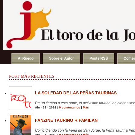
Al Ruedo
Sobre el Autor
Posts RSS
Comen
POST MÁS RECIENTES
LA SOLEDAD DE LAS PEÑAS TAURINAS.
De un tiempo a esta parte, el activismo taurino, en ciertos sect
Abr - 26 - 2016 |
0 comentarios
|
Más
FANZINE TAURINO RIPAMILÁN
Coincidiendo con la Feria de San Jorge, la Peña Taurina Peñ
Abr - 25 - 2016 |
0 comentarios
|
Más