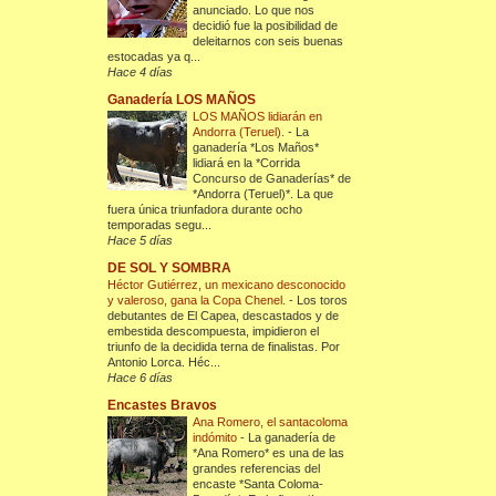
anunciado. Lo que nos
decidió fue la posibilidad de
deleitarnos con seis buenas
estocadas ya q...
Hace 4 días
Ganadería LOS MAÑOS
LOS MAÑOS lidiarán en
Andorra (Teruel).
-
La
ganadería *Los Maños*
lidiará en la *Corrida
Concurso de Ganaderías* de
*Andorra (Teruel)*. La que
fuera única triunfadora durante ocho
temporadas segu...
Hace 5 días
DE SOL Y SOMBRA
Héctor Gutiérrez, un mexicano desconocido
y valeroso, gana la Copa Chenel.
-
Los toros
debutantes de El Capea, descastados y de
embestida descompuesta, impidieron el
triunfo de la decidida terna de finalistas. Por
Antonio Lorca. Héc...
Hace 6 días
Encastes Bravos
Ana Romero, el santacoloma
indómito
-
La ganadería de
*Ana Romero* es una de las
grandes referencias del
encaste *Santa Coloma-