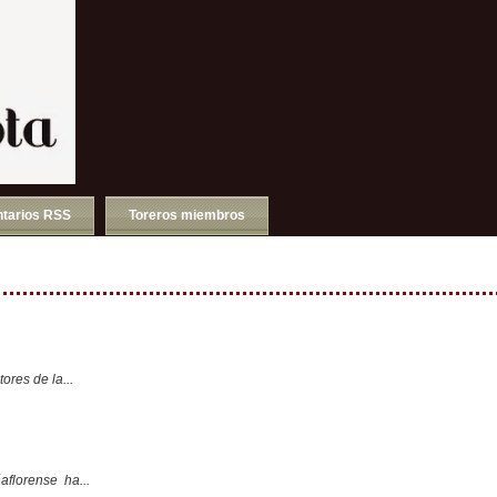
tarios RSS
Toreros miembros
ores de la...
aflorense ha...