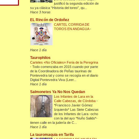
justificó la segunda edición de
su ya clásica “Historia del toreo”, qu...
Hace 3 horas
EL Rincón de Ordoñez
CARTEL CORRIDA DE
TOROS EN ANDAGUA
-
Hace 1 día
Taurophilos
Carteles «No Oficiales» Feria de la Peregrina
-
Todo comenzaba en 2015 cuando por parte
de la Coordinadora de Peñas taurinas de
Pontevedra tal y como se recogía en el diario
Digital Pontevedra Viva (Leer...
Hace 1 día
Salmonetes Ya No Nos Quedan
Los Infantes de Lara en la
Calle Cabezas, de Córdoba
-
*Francisco Javier Gómez
Izquierdo* Las Siete Cabezas
de los Infantes de Lara -ocho
con la del ayo *Nuño Salido*-
tienen calle en la judería de C...
Hace 1 día
La tauromaquia en Tarifa