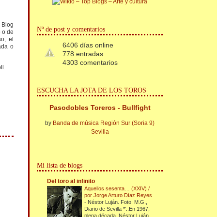
l Blog
Nº de post y comentarios
o o de
o, el
6406 días online
ada o
778 entradas
4303 comentarios
ll.
ESCUCHA LA JOTA DE LOS TOROS
Pasodobles Toreros - Bullfight
by
Banda de música Región Sur (Soria 9)
Sevilla
Mi lista de blogs
Del toro al infinito
Aquellos sesenta… (XXIV) /
por Jorge Arturo Díaz Reyes
-
Néstor Luján. Foto: M.G.,
Diario de Sevilla *'..En 1967,
plena década, Néstor Luján