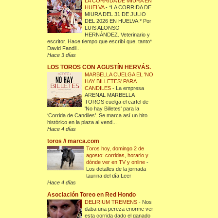
LA CORRIDA DE MIURA EN
HUELVA
-
*LA CORRIDA DE
MIURA DEL 31 DE JULIO
DEL 2026 EN HUELVA.* Por
LUIS ALONSO
HERNÁNDEZ. Veterinario y
escritor. Hace tiempo que escribí que, tanto*
David Fandil...
Hace 3 días
LOS TOROS CON AGUSTÍN HERVÁS.
MARBELLA CUELGA EL 'NO
HAY BILLETES' PARA
CANDILES
-
La empresa
ARENAL MARBELLA
TOROS cuelga el cartel de
'No hay Billetes' para la
‘Corrida de Candiles’. Se marca así un hito
histórico en la plaza al vend...
Hace 4 días
toros // marca.com
Toros hoy, domingo 2 de
agosto: corridas, horario y
dónde ver en TV y online
-
Los detalles de la jornada
taurina del día Leer
Hace 4 días
Asociación Toreo en Red Hondo
DELIRIUM TREMENS
-
Nos
daba una pereza enorme ver
esta corrida dado el ganado