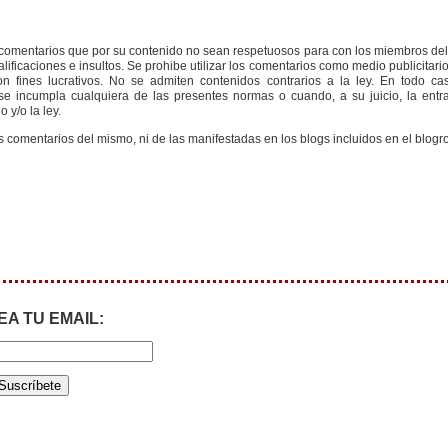
s comentarios que por su contenido no sean respetuosos para con los miembros de
ificaciones e insultos. Se prohibe utilizar los comentarios como medio publicitari
 fines lucrativos. No se admiten contenidos contrarios a la ley. En todo cas
e incumpla cualquiera de las presentes normas o cuando, a su juicio, la entr
 y/o la ley.
s comentarios del mismo, ni de las manifestadas en los blogs incluidos en el blogro
EA TU EMAIL: