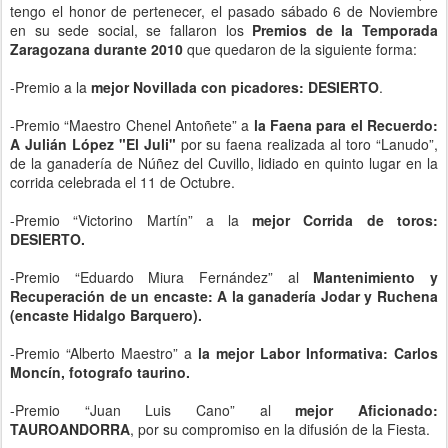
tengo el honor de pertenecer, el pasado sábado 6 de Noviembre
en su sede social, se fallaron los
Premios de la Temporada
Zaragozana durante 2010
que quedaron de la siguiente forma:
-Premio a la
mejor Novillada con picadores: DESIERTO
.
-Premio “Maestro Chenel Antoñete” a
la Faena para el Recuerdo:
A Julián López "El Juli"
por su faena realizada al toro “Lanudo”,
de la ganadería de Núñez del Cuvillo, lidiado en quinto lugar en la
corrida celebrada el 11 de Octubre.
-Premio “Victorino Martín” a la
mejor Corrida de toros:
DESIERTO.
-Premio “Eduardo Miura Fernández” al
Mantenimiento y
Recuperación de un encaste: A la ganadería Jodar y Ruchena
(encaste Hidalgo Barquero).
-Premio “Alberto Maestro” a
la mejor Labor Informativa: Carlos
Moncín, fotografo taurino.
-Premio “Juan Luis Cano” al
mejor Aficionado:
TAUROANDORRA
, por su compromiso en la difusión de la Fiesta.