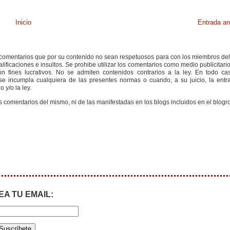
Inicio
Entrada an
s comentarios que por su contenido no sean respetuosos para con los miembros de
ificaciones e insultos. Se prohibe utilizar los comentarios como medio publicitari
 fines lucrativos. No se admiten contenidos contrarios a la ley. En todo cas
e incumpla cualquiera de las presentes normas o cuando, a su juicio, la entr
 y/o la ley.
s comentarios del mismo, ni de las manifestadas en los blogs incluidos en el blogro
EA TU EMAIL: