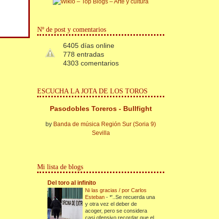
Nº de post y comentarios
6405 días online
778 entradas
4303 comentarios
ESCUCHA LA JOTA DE LOS TOROS
Pasodobles Toreros - Bullfight
by
Banda de música Región Sur (Soria 9)
Sevilla
Mi lista de blogs
Del toro al infinito
Ni las gracias / por Carlos
Esteban
-
*'..Se recuerda una
y otra vez el deber de
acoger, pero se considera
casi ofensivo recordar que el