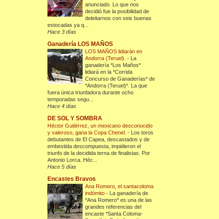
anunciado. Lo que nos
decidió fue la posibilidad de
deleitarnos con seis buenas
estocadas ya q...
Hace 3 días
Ganadería LOS MAÑOS
LOS MAÑOS lidiarán en
Andorra (Teruel).
-
La
ganadería *Los Maños*
lidiará en la *Corrida
Concurso de Ganaderías* de
*Andorra (Teruel)*. La que
fuera única triunfadora durante ocho
temporadas segu...
Hace 4 días
DE SOL Y SOMBRA
Héctor Gutiérrez, un mexicano desconocido
y valeroso, gana la Copa Chenel.
-
Los toros
debutantes de El Capea, descastados y de
embestida descompuesta, impidieron el
triunfo de la decidida terna de finalistas. Por
Antonio Lorca. Héc...
Hace 5 días
Encastes Bravos
Ana Romero, el santacoloma
indómito
-
La ganadería de
*Ana Romero* es una de las
grandes referencias del
encaste *Santa Coloma-