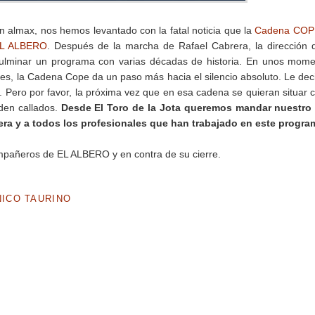
n almax, nos hemos levantado con la fatal noticia que la
Cadena COP
L ALBERO
. Después de la marcha de Rafael Cabrera, la dirección 
y fulminar un programa con varias décadas de historia. En unos mom
les, la Cadena Cope da un paso más hacia el silencio absoluto. Le dec
 Pero por favor, la próxima vez que en esa cadena se quieran situar
eden callados.
Desde El Toro de la Jota queremos mandar nuestro
rera y a todos los profesionales que han trabajado en este progra
mpañeros de EL ALBERO y en contra de su cierre.
ICO TAURINO