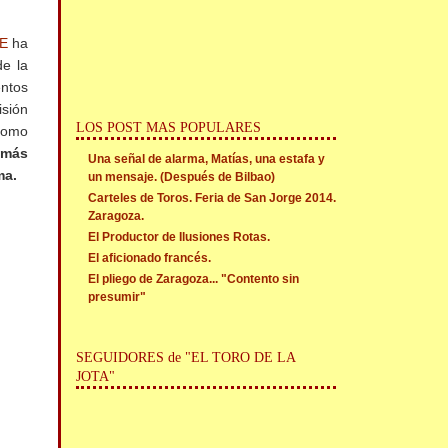
E
ha
de la
entos
isión
LOS POST MAS POPULARES
 como
 más
Una señal de alarma, Matías, una estafa y
ma.
un mensaje. (Después de Bilbao)
Carteles de Toros. Feria de San Jorge 2014.
Zaragoza.
El Productor de Ilusiones Rotas.
El aficionado francés.
El pliego de Zaragoza... "Contento sin
presumir"
SEGUIDORES de "EL TORO DE LA
JOTA"