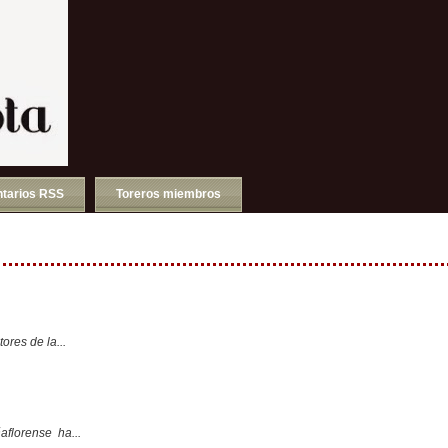
tarios RSS
Toreros miembros
ores de la...
aflorense ha...