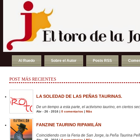
Al Ruedo
Sobre el Autor
Posts RSS
Comen
POST MÁS RECIENTES
LA SOLEDAD DE LAS PEÑAS TAURINAS.
De un tiempo a esta parte, el activismo taurino, en ciertos sect
Abr - 26 - 2016 |
0 comentarios
|
Más
FANZINE TAURINO RIPAMILÁN
Coincidiendo con la Feria de San Jorge, la Peña Taurina Peñ
Abr - 25 - 2016 |
0 comentarios
|
Más