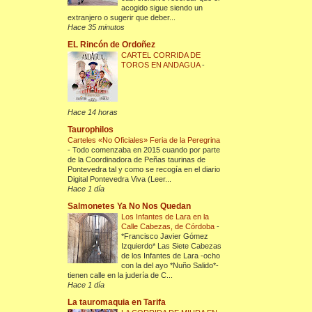
acogido sigue siendo un
extranjero o sugerir que deber...
Hace 35 minutos
EL Rincón de Ordoñez
CARTEL CORRIDA DE
TOROS EN ANDAGUA
-
Hace 14 horas
Taurophilos
Carteles «No Oficiales» Feria de la Peregrina
-
Todo comenzaba en 2015 cuando por parte
de la Coordinadora de Peñas taurinas de
Pontevedra tal y como se recogía en el diario
Digital Pontevedra Viva (Leer...
Hace 1 día
Salmonetes Ya No Nos Quedan
Los Infantes de Lara en la
Calle Cabezas, de Córdoba
-
*Francisco Javier Gómez
Izquierdo* Las Siete Cabezas
de los Infantes de Lara -ocho
con la del ayo *Nuño Salido*-
tienen calle en la judería de C...
Hace 1 día
La tauromaquia en Tarifa