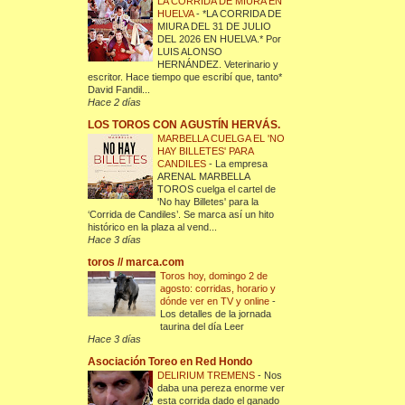
LA CORRIDA DE MIURA EN
HUELVA
-
*LA CORRIDA DE
MIURA DEL 31 DE JULIO
DEL 2026 EN HUELVA.* Por
LUIS ALONSO
HERNÁNDEZ. Veterinario y
escritor. Hace tiempo que escribí que, tanto*
David Fandil...
Hace 2 días
LOS TOROS CON AGUSTÍN HERVÁS.
MARBELLA CUELGA EL 'NO
HAY BILLETES' PARA
CANDILES
-
La empresa
ARENAL MARBELLA
TOROS cuelga el cartel de
'No hay Billetes' para la
‘Corrida de Candiles’. Se marca así un hito
histórico en la plaza al vend...
Hace 3 días
toros // marca.com
Toros hoy, domingo 2 de
agosto: corridas, horario y
dónde ver en TV y online
-
Los detalles de la jornada
taurina del día Leer
Hace 3 días
Asociación Toreo en Red Hondo
DELIRIUM TREMENS
-
Nos
daba una pereza enorme ver
esta corrida dado el ganado