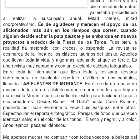
bitácora taurina y a los
cinco minutos de entrar
ya estaba procediendo
a realizar la suscripción anual. Mitad interés, mitad
coorporativismo.
Es de agradecer y merecen el apoyo de los
aficionados, más aún en los tiempos que corren, cuando
alguien decide echar la pata
palante
y se embarqua en nuevos
proyectos alrededor de la Fiesta de los Toros.
Pues bien, la
realidad ha mejorado, con creces, lo esperado. La revista se
desmarca de la línea de los clásicos taurinos del kiosko. Aquellos
que llevan toda la vida, y algo más, adulando al que se tercie. Es
una revista muy campera y con un excelente cuidado fotográfico.
Entre toda la información que llevo leída y revisada, destaca
sobremanera un excelente reportaje, dividido en dos capítulos,
llamado
LAS FUENTES DE MORANTE
. En él se da un repaso de
muchos de los toreros históricos que crearon suertes que hoy en
día ejecuta Morante con su particular estilo pero haciendo honor a
sus creadores. Desde Rafael "El Gallo" hasta Curro Romero,
pasando por Juan Belmonte o Pepe Luis Vázquez, entre otros.
Espectacular el reportaje fotográfico. Parejas de fotos que parecen
idénticas salvo en el color de los tonos. Blanco y negro, y a color.
Años lejanos, pasajes idénticos.
Me apetece muchísimo compartir con todos vosotros la belleza del