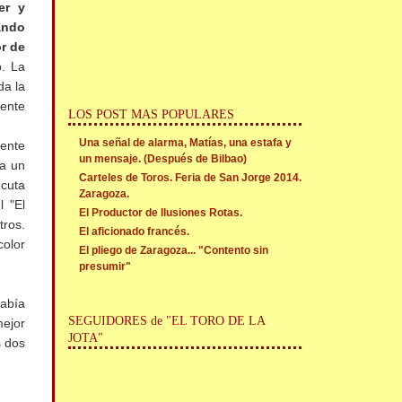
er y
ando
r de
o. La
da la
lente
LOS POST MAS POPULARES
Una señal de alarma, Matías, una estafa y
lente
un mensaje. (Después de Bilbao)
da un
Carteles de Toros. Feria de San Jorge 2014.
ecuta
Zaragoza.
l "El
El Productor de Ilusiones Rotas.
tros.
El aficionado francés.
color
El pliego de Zaragoza... "Contento sin
presumir"
había
SEGUIDORES de "EL TORO DE LA
mejor
JOTA"
s dos