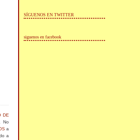
SÍGUENOS EN TWITTER
siguenos en facebook
O DE
. No
OS
a
ndo a