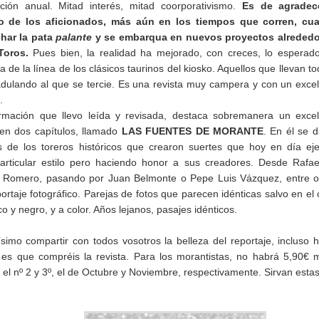
ipción anual. Mitad interés, mitad coorporativismo.
Es de agradec
o de los aficionados, más aún en los tiempos que corren, cu
char la pata
palante
y se embarqua en nuevos proyectos alrededo
Toros.
Pues bien, la realidad ha mejorado, con creces, lo esperad
 de la línea de los clásicos taurinos del kiosko. Aquellos que llevan to
adulando al que se tercie. Es una revista muy campera y con un exce
.
ormación que llevo leída y revisada, destaca sobremanera un exce
o en dos capítulos, llamado
LAS FUENTES DE MORANTE
. En él se 
de los toreros históricos que crearon suertes que hoy en día ej
rticular estilo pero haciendo honor a sus creadores. Desde Rafae
o Romero, pasando por Juan Belmonte o Pepe Luis Vázquez, entre o
ortaje fotográfico. Parejas de fotos que parecen idénticas salvo en el 
o y negro, y a color. Años lejanos, pasajes idénticos.
mo compartir con todos vosotros la belleza del reportaje, incluso 
s que compréis la revista. Para los morantistas, no habrá 5,90€ 
 el nº 2 y 3º, el de Octubre y Noviembre, respectivamente. Sirvan esta