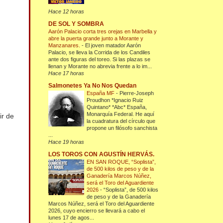
Hace 12 horas
DE SOL Y SOMBRA
Aarón Palacio corta tres orejas en Marbella y
abre la puerta grande junto a Morante y
Manzanares.
-
El joven matador Aarón
Palacio, se lleva la Corrida de los Candiles
ante dos figuras del toreo. Si las plazas se
llenan y Morante no abrevia frente a lo im...
Hace 17 horas
Salmonetes Ya No Nos Quedan
España MF
-
Pierre-Joseph
Proudhon *Ignacio Ruiz
Quintano* *Abc* España,
Monarquía Federal. He aquí
ir de
la cuadratura del círculo que
propone un filósofo sanchista
...
Hace 19 horas
LOS TOROS CON AGUSTÍN HERVÁS.
EN SAN ROQUE, “Soplista”,
de 500 kilos de peso y de la
Ganadería Marcos Núñez,
será el Toro del Aguardiente
2026
-
“Soplista”, de 500 kilos
de peso y de la Ganadería
Marcos Núñez, será el Toro del Aguardiente
2026, cuyo encierro se llevará a cabo el
lunes 17 de agos...