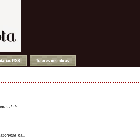
tarios RSS
Toreros miembros
ores de la...
aflorense ha...