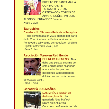
PUERTO DE SANTA MARÍA
CON MORANTE,
TALAVANTE Y JUAN
ORTEGA CON TOROS DE
ÁLVARO NÚÑEZ. Por LUIS
ALONSO HERNÁNDEZ. Veterin...
Hace 2 días
Taurophilos
Carteles «No Oficiales» Feria de la Peregrina
-
Todo comenzaba en 2015 cuando por parte
de la Coordinadora de Peñas taurinas de
Pontevedra tal y como se recogía en el diario
Digital Pontevedra Viva (Leer...
Hace 3 días
Asociación Toreo en Red Hondo
DELIRIUM TREMENS
-
Nos
daba una pereza enorme ver
esta corrida dado el ganado
anunciado. Lo que nos
decidió fue la posibilidad de
deleitarnos con seis buenas
estocadas ya q...
Hace 6 días
Ganadería LOS MAÑOS
LOS MAÑOS lidiarán en
Andorra (Teruel).
-
La
ganadería *Los Maños*
lidiará en la *Corrida
Concurso de Ganaderías* de