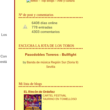
Nº de post y comentarios
6408 días online
778 entradas
4303 comentarios
. Los
ESCUCHA LA JOTA DE LOS TOROS
Pasodobles Toreros - Bullfight
. Con
 está
by
Banda de música Región Sur (Soria 9)
Sevilla
Mi lista de blogs
EL Rincón de Ordoñez
CARTEL FESTIVAL
TAURINO EN TOMELLOSO
-