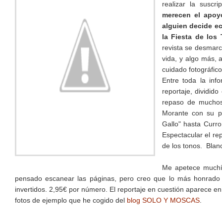
realizar la suscr
merecen el apoy
alguien decide e
la Fiesta de los 
revista se desmarca
vida, y algo más, 
cuidado fotográfico
Entre toda la inf
reportaje, dividid
repaso de muchos 
Morante con su pa
Gallo" hasta Curr
Espectacular el rep
de los tonos. Blanc
Me apetece muchísi
pensado escanear las páginas, pero creo que lo más honrado e
invertidos. 2,95€ por número. El reportaje en cuestión aparece en
fotos de ejemplo que he cogido del
blog SOLO Y MOSCAS
.