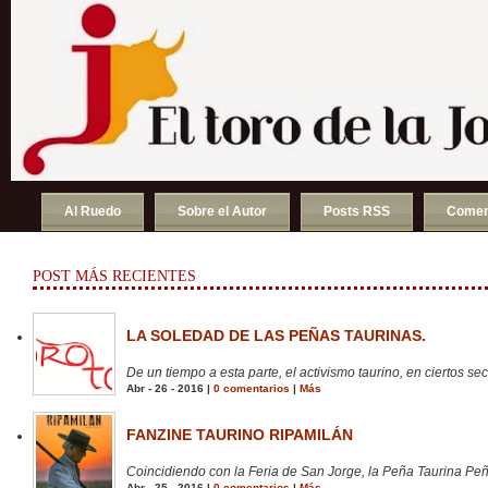
Al Ruedo
Sobre el Autor
Posts RSS
Comen
POST MÁS RECIENTES
LA SOLEDAD DE LAS PEÑAS TAURINAS.
De un tiempo a esta parte, el activismo taurino, en ciertos sect
Abr - 26 - 2016 |
0 comentarios
|
Más
FANZINE TAURINO RIPAMILÁN
Coincidiendo con la Feria de San Jorge, la Peña Taurina Peñ
Abr - 25 - 2016 |
0 comentarios
|
Más