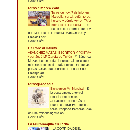
Hace 1 día
toros // marca.com
Toros de hoy, 7 de julio, en
Marbella: cartel, quién torea,
horario y dónde ver en TV a
Morante de la Puebla
-
Los
detalles de la corrida de hoy
con Morante de la Puebla, Manzanares y
Palacio Leer
Hace 1 día
Del toro al infinito
«SÁNCHEZ MAZAS, ESCRITOR Y POETA»
/ por José Mª García de Tuñón
-
*'..Sánchez
Mazas fue sin duda el intelectual por el que
más respeto sintió José Antonio. Una de las
pocas cartas que escribió el fundador de
Falange an...
Hace 1 día
torosgradaseis
Bienvenido Mr. Marshall
-
Si
la cosa empieza con el
entusiasmo con los
alguacilillos, poco más se
puede esperar Esto de los
toros traspasa fronteras, eso
es una evidencia; otra co...
Hace 1 día
La tauromaquia en Tarifa
-
LA CORRIDA DE EL