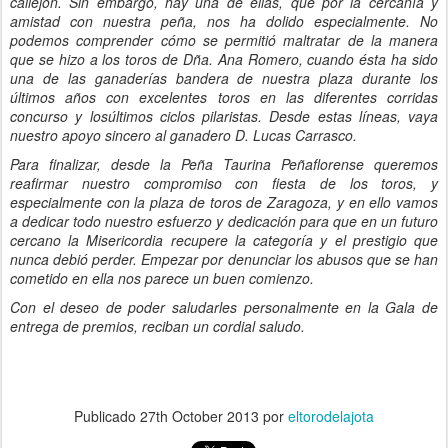
callejón
. Sin embargo,
hay una de ellas, que por
la
cercanía
y
amistad con nuestra peña, nos ha dolido especialmente. No
podemos comprender cómo se permitió maltratar de la manera
que se hizo a los toros de
Dña.
Ana Romero, cuando ésta ha sido
una de las ganadería
s
bandera de nuestra plaza durante los
últimos años con excelentes toros en
las
diferentes corridas
concurso y
los
últimos
ciclos pilaristas.
Desde estas líneas, vaya
nuestro apoyo sincero al ganadero D. Lucas Carrasco.
Para finalizar, de
sde
la Peña Taurina Peñaflorense queremos
re
afirmar nuestro compromiso con fiesta de los toros, y
especialmente con la plaza de toros de Zaragoza, y en ello vamos
a dedicar todo nuestro esfuerzo
y dedicación
para que en un futuro
cercano la Misericordia recupere la categoría y el prestigio que
nunca debió perder. Empezar por denunciar los abusos
que se han
cometido
en
ella
nos parece un buen comienzo.
Con el deseo de poder saludarles personalmente en la Gala de
entrega de premios, reciban un cordial saludo.
Publicado
27th October 2013
por
eltorodelajota