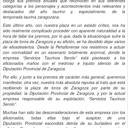
otorga sus premios anuales que reconocen en sus diferentes
categorías
a
los
personajes y
acontecimientos más relevantes y
destacados del año
taurino y, especialmente, de la
temporada
taurina
zaragozana
.
Este
último año, con nuestra plaza en un estado
crítico
, nos ha
sido realmente complicado proceder con aparente
naturali
dad a la
hora de fallar los premios, por lo que
, dada la situación
que
sufre
la
plaza de toros de Zaragoza
y su afición
,
se ha decidido dejar varios
de
ellos
desiertos.
Desde la Peñaflorense nos resistimos a actuar
con normalidad en un escenario totalmente anormal, donde la
empresa
“
Servicios Taurinos Serolo
”
está
pisoteado a los
aficionados maños con el medroso e injusto silencio de la
Diputación Provincial de Zaragoza
.
P
or ello,
y
junto
a
los premios
de carácter más general, queremos
manifestar, otra vez, nuestra más absoluta repulsa al trato que está
recibiendo la plaza de toros de Zaragoza por
parte de
su
propiedad, la Diputación Provincial de Zaragoza, y por la actual
empresa responsable de su explotación,
“
Servicios Taurinos
Serolo
”
.
Muchas han sido las desconsideraciones de esta empresa con los
aficionados,
todas ellas bajo
el auspicio de una
Diputación
Provincial
escondida detrás de su burladero en el