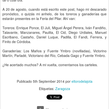
tal o cual día.
A 20 de agosto, cuando está escrito este post, hago mi descarado
pronóstico, o quizás mi anhelo, de los toreros y ganaderías que
estarán presentes en la Feria del Pilar. Ahí van:
Toreros: Enrique Ponce, El Juli, Miguel Ángel Perera, Iván Fandiño,
Talavante, Manzanares, Paulita, El Cid, Diego Urdiales, Manuel
Escribano, Castaño, Daniel Luque, Padilla, El Fandi, Ferrera, y
Finito de Córdoba.
Ganaderías: Los Maños y Fuente Ymbro (novilladas), Victorino
Martín, Parladé, Victoriano del Río, Cebada Gago y Fuente Ymbro.
¿He acertado muchos? A mi vuelta, comentamos los carteles.
Publicado
5th September 2014
por
eltorodelajota
Etiquetas:
Zaragoza
3