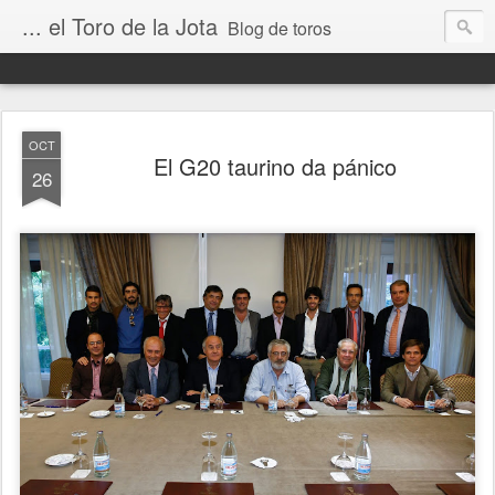
... el Toro de la Jota
Blog de toros
OCT
El G20 taurino da pánico
26