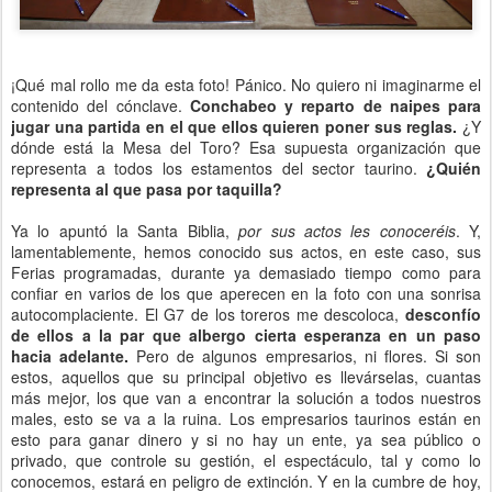
¡Qué mal rollo me da esta foto! Pánico. No quiero ni imaginarme el
contenido del cónclave.
Conchabeo y reparto de naipes para
jugar una partida en el que ellos quieren poner sus reglas.
¿Y
dónde está la Mesa del Toro? Esa supuesta organización que
representa a todos los estamentos del sector taurino.
¿Quién
representa al que pasa por taquilla?
Ya lo apuntó la Santa Biblia,
por sus actos les conoceréis
. Y,
lamentablemente, hemos conocido sus actos, en este caso, sus
Ferias programadas, durante ya demasiado tiempo como para
confiar en varios de los que aperecen en la foto con una sonrisa
autocomplaciente. El G7 de los toreros me descoloca,
desconfío
de ellos a la par que albergo cierta esperanza en un paso
hacia adelante.
Pero de algunos empresarios, ni flores. Si son
estos, aquellos que su principal objetivo es llevárselas, cuantas
más mejor, los que van a encontrar la solución a todos nuestros
males, esto se va a la ruina. Los empresarios taurinos están en
esto para ganar dinero y si no hay un ente, ya sea público o
privado, que controle su gestión, el espectáculo, tal y como lo
conocemos, estará en peligro de extinción. Y en la cumbre de hoy,