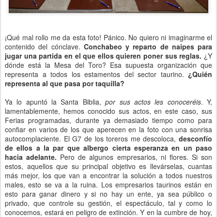
¡Qué mal rollo me da esta foto! Pánico. No quiero ni imaginarme el
contenido del cónclave.
Conchabeo y reparto de naipes para
jugar una partida en el que ellos quieren poner sus reglas.
¿Y
dónde está la Mesa del Toro? Esa supuesta organización que
representa a todos los estamentos del sector taurino.
¿Quién
representa al que pasa por taquilla?
Ya lo apuntó la Santa Biblia,
por sus actos les conoceréis
. Y,
lamentablemente, hemos conocido sus actos, en este caso, sus
Ferias programadas, durante ya demasiado tiempo como para
confiar en varios de los que aperecen en la foto con una sonrisa
autocomplaciente. El G7 de los toreros me descoloca,
desconfío
de ellos a la par que albergo cierta esperanza en un paso
hacia adelante.
Pero de algunos empresarios, ni flores. Si son
estos, aquellos que su principal objetivo es llevárselas, cuantas
más mejor, los que van a encontrar la solución a todos nuestros
males, esto se va a la ruina. Los empresarios taurinos están en
esto para ganar dinero y si no hay un ente, ya sea público o
privado, que controle su gestión, el espectáculo, tal y como lo
conocemos, estará en peligro de extinción. Y en la cumbre de hoy,