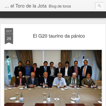
... el Toro de la Jota
Blog de toros
OCT
El G20 taurino da pánico
26