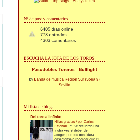
Nº de post y comentarios
6405 días online
778 entradas
4303 comentarios
ESCUCHA LA JOTA DE LOS TOROS
Pasodobles Toreros - Bullfight
by
Banda de música Región Sur (Soria 9)
Sevilla
Mi lista de blogs
Del toro al infinito
Ni las gracias / por Carlos
Esteban
-
*'..Se recuerda una
y otra vez el deber de
acoger, pero se considera
casi ofensivo recordar que el