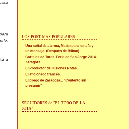
 pasa
 para
LOS POST MAS POPULARES
erle,
Una señal de alarma, Matías, una estafa y
un mensaje. (Después de Bilbao)
Carteles de Toros. Feria de San Jorge 2014.
ta a
Zaragoza.
El Productor de Ilusiones Rotas.
El aficionado francés.
El pliego de Zaragoza... "Contento sin
presumir"
SEGUIDORES de "EL TORO DE LA
JOTA"