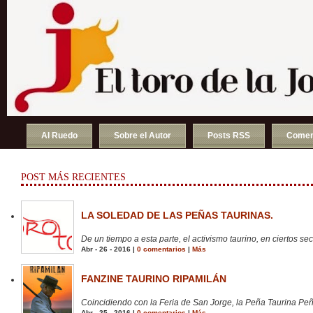
Al Ruedo
Sobre el Autor
Posts RSS
Comen
POST MÁS RECIENTES
LA SOLEDAD DE LAS PEÑAS TAURINAS.
De un tiempo a esta parte, el activismo taurino, en ciertos sect
Abr - 26 - 2016 |
0 comentarios
|
Más
FANZINE TAURINO RIPAMILÁN
Coincidiendo con la Feria de San Jorge, la Peña Taurina Peñ
Abr - 25 - 2016 |
0 comentarios
|
Más