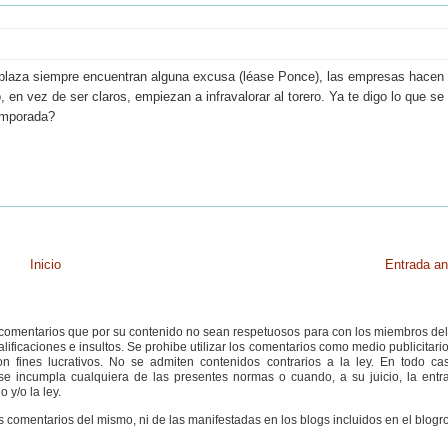
na plaza siempre encuentran alguna excusa (léase Ponce), las empresas hacen
 en vez de ser claros, empiezan a infravalorar al torero. Ya te digo lo que se
temporada?
Inicio
Entrada an
s comentarios que por su contenido no sean respetuosos para con los miembros de
ificaciones e insultos. Se prohibe utilizar los comentarios como medio publicitari
 fines lucrativos. No se admiten contenidos contrarios a la ley. En todo cas
e incumpla cualquiera de las presentes normas o cuando, a su juicio, la entr
 y/o la ley.
s comentarios del mismo, ni de las manifestadas en los blogs incluidos en el blogro