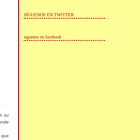
SÍGUENOS EN TWITTER
siguenos en facebook
n su
onde
s que