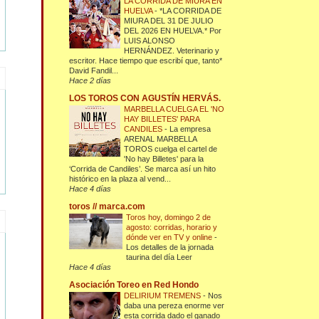
LA CORRIDA DE MIURA EN
HUELVA
-
*LA CORRIDA DE
MIURA DEL 31 DE JULIO
DEL 2026 EN HUELVA.* Por
LUIS ALONSO
HERNÁNDEZ. Veterinario y
escritor. Hace tiempo que escribí que, tanto*
David Fandil...
Hace 2 días
LOS TOROS CON AGUSTÍN HERVÁS.
MARBELLA CUELGA EL 'NO
HAY BILLETES' PARA
CANDILES
-
La empresa
ARENAL MARBELLA
TOROS cuelga el cartel de
'No hay Billetes' para la
‘Corrida de Candiles’. Se marca así un hito
histórico en la plaza al vend...
Hace 4 días
toros // marca.com
Toros hoy, domingo 2 de
agosto: corridas, horario y
dónde ver en TV y online
-
Los detalles de la jornada
taurina del día Leer
Hace 4 días
Asociación Toreo en Red Hondo
DELIRIUM TREMENS
-
Nos
daba una pereza enorme ver
esta corrida dado el ganado