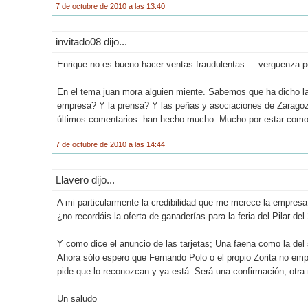
7 de octubre de 2010 a las 13:40
invitado08 dijo...
Enrique no es bueno hacer ventas fraudulentas ... verguenza p
En el tema juan mora alguien miente. Sabemos que ha dicho l
empresa? Y la prensa? Y las peñas y asociaciones de Zaragoza
últimos comentarios: han hecho mucho. Mucho por estar com
7 de octubre de 2010 a las 14:44
Llavero dijo...
A mi particularmente la credibilidad que me merece la empresa 
¿no recordáis la oferta de ganaderías para la feria del Pilar de
Y como dice el anuncio de las tarjetas; Una faena como la del
Ahora sólo espero que Fernando Polo o el propio Zorita no emp
pide que lo reconozcan y ya está. Será una confirmación, otra
Un saludo