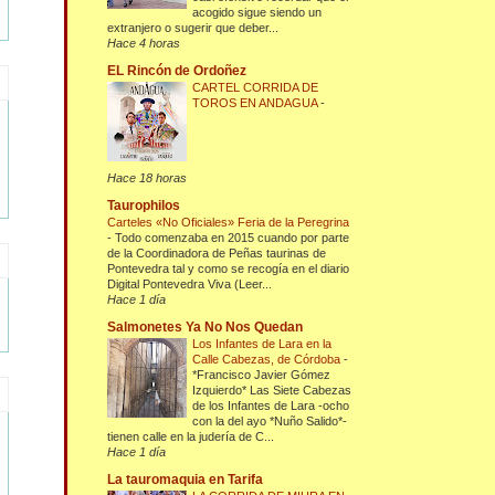
acogido sigue siendo un
extranjero o sugerir que deber...
Hace 4 horas
EL Rincón de Ordoñez
CARTEL CORRIDA DE
TOROS EN ANDAGUA
-
Hace 18 horas
Taurophilos
Carteles «No Oficiales» Feria de la Peregrina
-
Todo comenzaba en 2015 cuando por parte
de la Coordinadora de Peñas taurinas de
Pontevedra tal y como se recogía en el diario
Digital Pontevedra Viva (Leer...
Hace 1 día
Salmonetes Ya No Nos Quedan
Los Infantes de Lara en la
Calle Cabezas, de Córdoba
-
*Francisco Javier Gómez
Izquierdo* Las Siete Cabezas
de los Infantes de Lara -ocho
con la del ayo *Nuño Salido*-
tienen calle en la judería de C...
Hace 1 día
La tauromaquia en Tarifa