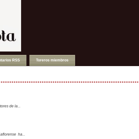
tarios RSS
Toreros miembros
ores de la...
aflorense ha...