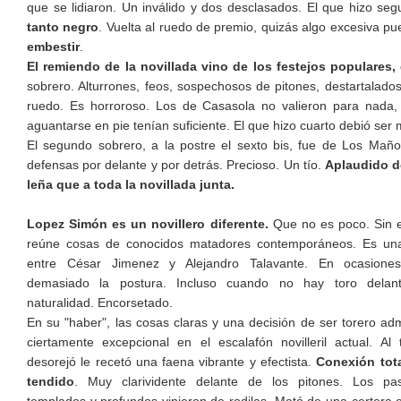
que se lidiaron. Un inválido y dos desclasados. El que hizo se
tanto negro
. Vuelta al ruedo de premio, quizás algo excesiva pu
embestir
.
El remiendo de la novillada vino de los festejos populares,
sobrero. Alturrones, feos, sospechosos de pitones, destartalados
ruedo. Es horroroso. Los de Casasola no valieron para nad
aguantarse en pie tenían suficiente. El que hizo cuarto debió ser
El segundo sobrero, a la postre el sexto bis, fue de Los Mañ
defensas por delante y por detrás. Precioso. Un tío.
Aplaudido d
leña que a toda la novillada junta.
Lopez Simón es un novillero diferente.
Que no es poco. Sin 
reúne cosas de conocidos matadores contemporáneos. Es un
entre César Jimenez y Alejandro Talavante. En ocasiones
demasiado la postura. Incluso cuando no hay toro delant
naturalidad. Encorsetado.
En su "haber", las cosas claras y una decisión de ser torero adm
ciertamente excepcional en el escalafón novilleril actual. Al
desorejó le recetó una faena vibrante y efectista.
Conexión tota
tendido
. Muy clarividente delante de los pitones. Los p