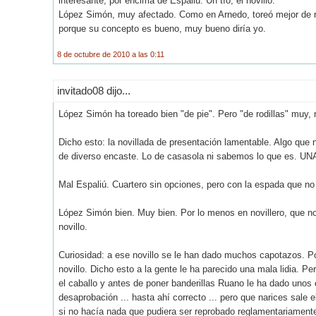
interesante, por encima de Espaliú. Un tío, el novillo.
López Simón, muy afectado. Como en Arnedo, toreó mejor de rod
porque su concepto es bueno, muy bueno diría yo.
8 de octubre de 2010 a las 0:11
invitado08 dijo...
López Simón ha toreado bien "de pie". Pero "de rodillas" muy, 
Dicho esto: la novillada de presentación lamentable. Algo que 
de diverso encaste. Lo de casasola ni sabemos lo que es. 
Mal Espaliú. Cuartero sin opciones, pero con la espada que no
López Simón bien. Muy bien. Por lo menos en novillero, que no
novillo.
Curiosidad: a ese novillo se le han dado muchos capotazos. Po
novillo. Dicho esto a la gente le ha parecido una mala lidia. Pe
el caballo y antes de poner banderillas Ruano le ha dado unos
desaprobación ... hasta ahí correcto ... pero que narices sale el 
si no hacía nada que pudiera ser reprobado reglamentariamente