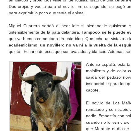
templados y profundos vinieron de rodilas. Mató de una certera 
Dos orejas y vuelta para el novillo. En su segundo, se pegó u
para exprimir lo poco que tenía el animal.
Miguel Cuartero sorteó el peor lote si bien no le quisieron
ostensiblemente de la pata delantera.
Tampoco se le puede eva
que ya hemos comentado en este blog. Que eche un vistazo a la
academicismo, un novillero no va ni a la vuelta de la esqui
quieto. Echarle de esos que son ovalados y blancos. Además, se l
Antonio Espaliú, esta t
malolienta y de color 
salida del pedazo nov
insoportable para los q
capote.
El novillo de Los Ma
rematado y con trapío 
nadie. Embestía con nob
cuando no lo ven claro t
que Morante el día de