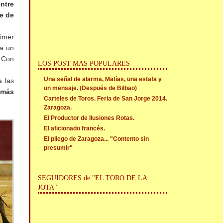
ntre
te de
rimer
 a un
 Con
LOS POST MAS POPULARES
Una señal de alarma, Matías, una estafa y
a las
un mensaje. (Después de Bilbao)
 más
Carteles de Toros. Feria de San Jorge 2014.
Zaragoza.
El Productor de Ilusiones Rotas.
El aficionado francés.
El pliego de Zaragoza... "Contento sin
presumir"
SEGUIDORES de "EL TORO DE LA
JOTA"