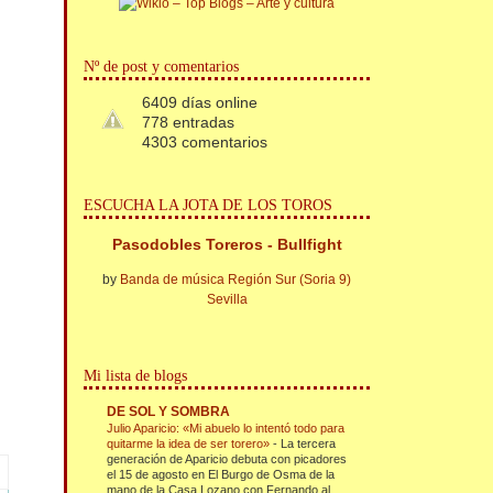
Nº de post y comentarios
6409 días online
778 entradas
4303 comentarios
ESCUCHA LA JOTA DE LOS TOROS
Pasodobles Toreros - Bullfight
by
Banda de música Región Sur (Soria 9)
Sevilla
Mi lista de blogs
DE SOL Y SOMBRA
Julio Aparicio: «Mi abuelo lo intentó todo para
quitarme la idea de ser torero»
-
La tercera
generación de Aparicio debuta con picadores
el 15 de agosto en El Burgo de Osma de la
mano de la Casa Lozano con Fernando al