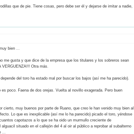
illas que de pie. Tiene cosas, pero debe ser él y dejarse de imitar a nadie,
muy bien ...
no me gusta y que dice de la empresa que los titulares y los sobreros sean
UNA VERGUENZA!!! Otra más.
 depende del toro ha estado mal por buscar los bajos (así me ha parecido).
 es poco. Faena de dos orejas. Vuelta al novillo exagerada. Pero buen
r cierto, muy buenos por parte de Ruano, que creo le han venido muy bien al
rfecto. Lo que es inexplicable (así me lo ha parecido) picado el toro, yéndose
 cuantos capotazos a lo que se ha oido un murmullo creciente de
alguacil situado en el callejón del 4 al oir al público a reprobar al subalterno
 ...