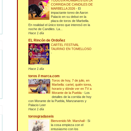
TODOS A HOMBROS EN LA
CORRIDA DE CANDILES DE
MARBELLA 2026
-
El
impactante toreo de Aaron
Palacio en su debut en la
plaza de toros de Marbella.
En realidad el único toreo que interesó en la
noche de Candiles. La...
Hace 1 día
EL Rincón de Ordoñez
CARTEL FESTIVAL
TAURINO EN TOMELLOSO
-
Hace 1 día
toros // marca.com
Toros de hoy, 7 de julio, en
Marbella: cartel, quién torea,
horario y dónde ver en TV a
Morante de la Puebla
-
Los
detalles de la corrida de hoy
con Morante de la Puebla, Manzanares y
Palacio Leer
Hace 1 día
torosgradaseis
Bienvenido Mr. Marshall
-
Si
la cosa empieza con el
entusiasmo con los