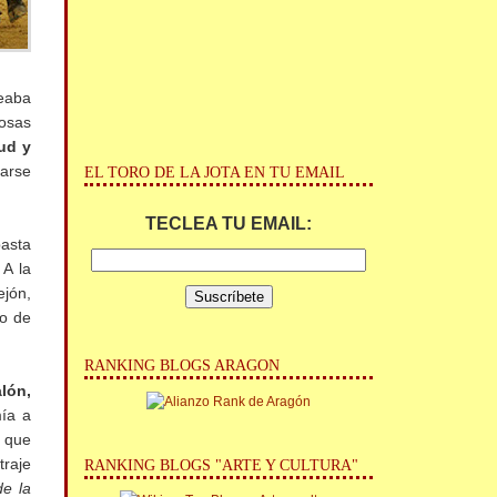
geaba
cosas
ud y
darse
EL TORO DE LA JOTA EN TU EMAIL
TECLEA TU EMAIL:
pasta
 A la
jón,
do de
RANKING BLOGS ARAGON
lón,
mía a
s que
traje
RANKING BLOGS "ARTE Y CULTURA"
de la