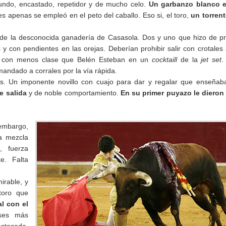
gundo, encastado, repetidor y de mucho celo.
Un garbanzo blanco e
es apenas se empleó en el peto del caballo. Eso si, el toro,
un torren
de la desconocida ganadería de Casasola. Dos y uno que hizo de p
 y con pendientes en las orejas. Deberían prohibir salir con crotales
a, con menos clase que Belén Esteban en un
cocktaill
de la
jet set
.
 mandado a corrales por la vía rápida.
os. Un imponente novillo con cuajo para dar y regalar que enseñab
e salida
y de noble comportamiento.
En su primer puyazo le dieron
embargo,
a mezcla
, fuerza
e. Falta
irable, y
 toro que
l con el
ases más