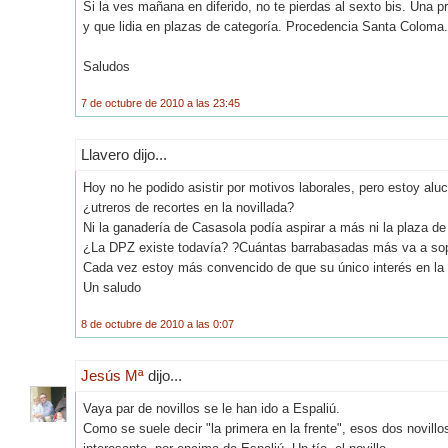
Si la ves mañana en diferido, no te pierdas al sexto bis. Una 
y que lidia en plazas de categoría. Procedencia Santa Coloma.
Saludos
7 de octubre de 2010 a las 23:45
Llavero dijo...
Hoy no he podido asistir por motivos laborales, pero estoy aluc
¿utreros de recortes en la novillada?
Ni la ganadería de Casasola podía aspirar a más ni la plaza 
¿La DPZ existe todavía? ?Cuántas barrabasadas más va a sopor
Cada vez estoy más convencido de que su único interés en la pl
Un saludo
8 de octubre de 2010 a las 0:07
Jesús Mª
dijo...
Vaya par de novillos se le han ido a Espaliú.
Como se suele decir "la primera en la frente", esos dos novill