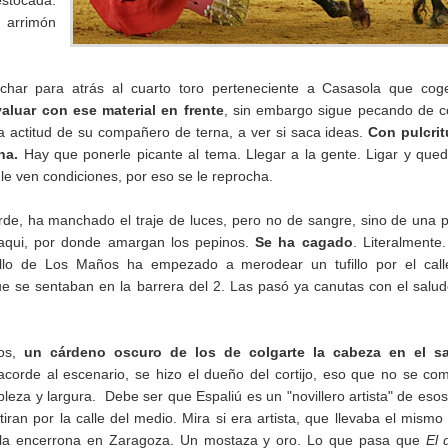
estocada.
n arrimón
 echar para atrás al cuarto toro perteneciente a Casasola que co
luar con ese material en frente
, sin embargo sigue pecando de 
 actitud de su compañero de terna, a ver si saca ideas.
Con pulcrit
na.
Hay que ponerle picante al tema. Llegar a la gente. Ligar y que
e ven condiciones, por eso se le reprocha.
arde, ha manchado el traje de luces, pero no de sangre, sino de una 
caqui, por donde amargan los pepinos.
Se ha cagado
. Literalmente.
illo de Los Maños ha empezado a merodear un tufillo por el calle
ue se sentaban en la barrera del 2. Las pasó ya canutas con el salu
ños,
un cárdeno oscuro de los de colgarte la cabeza en el sa
acorde al escenario, se hizo el dueño del cortijo, eso que no se co
leza y largura. Debe ser que Espaliú es un "novillero artista" de eso
iran por la calle del medio. Mira si era artista, que llevaba el mismo 
 la encerrona en Zaragoza. Un mostaza y oro. Lo que pasa que
El 