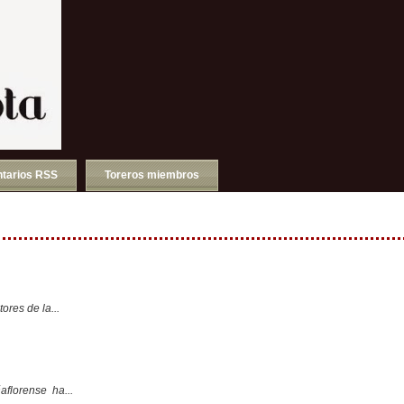
tarios RSS
Toreros miembros
ores de la...
aflorense ha...