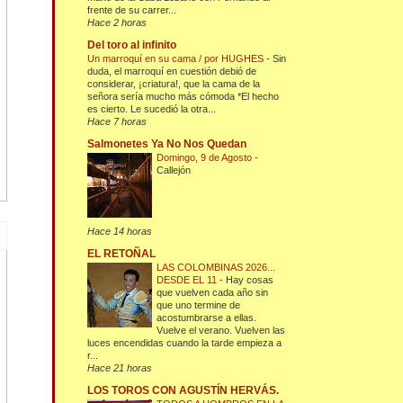
frente de su carrer...
Hace 2 horas
Del toro al infinito
Un marroquí en su cama / por HUGHES
-
Sin
duda, el marroquí en cuestión debió de
considerar, ¡criatura!, que la cama de la
señora sería mucho más cómoda *El hecho
es cierto. Le sucedió la otra...
Hace 7 horas
Salmonetes Ya No Nos Quedan
Domingo, 9 de Agosto
-
Callejón
Hace 14 horas
EL RETOÑAL
LAS COLOMBINAS 2026...
DESDE EL 11
-
Hay cosas
que vuelven cada año sin
que uno termine de
acostumbrarse a ellas.
Vuelve el verano. Vuelven las
luces encendidas cuando la tarde empieza a
r...
Hace 21 horas
LOS TOROS CON AGUSTÍN HERVÁS.