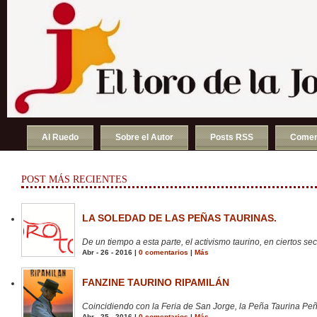
Al Ruedo
Sobre el Autor
Posts RSS
Comen
POST MÁS RECIENTES
LA SOLEDAD DE LAS PEÑAS TAURINAS.
De un tiempo a esta parte, el activismo taurino, en ciertos sect
Abr - 26 - 2016 |
0 comentarios
|
Más
FANZINE TAURINO RIPAMILÁN
Coincidiendo con la Feria de San Jorge, la Peña Taurina Peñ
Abr - 25 - 2016 |
0 comentarios
|
Más