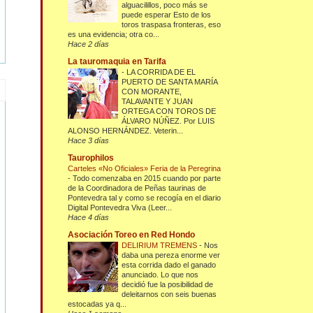
alguacilillos, poco más se
puede esperar Esto de los
toros traspasa fronteras, eso
es una evidencia; otra co...
Hace 2 días
La tauromaquia en Tarifa
-
LA CORRIDA DE EL
PUERTO DE SANTA MARÍA
CON MORANTE,
TALAVANTE Y JUAN
ORTEGA CON TOROS DE
ÁLVARO NÚÑEZ. Por LUIS
ALONSO HERNÁNDEZ. Veterin...
Hace 3 días
Taurophilos
Carteles «No Oficiales» Feria de la Peregrina
-
Todo comenzaba en 2015 cuando por parte
de la Coordinadora de Peñas taurinas de
Pontevedra tal y como se recogía en el diario
Digital Pontevedra Viva (Leer...
Hace 4 días
Asociación Toreo en Red Hondo
DELIRIUM TREMENS
-
Nos
daba una pereza enorme ver
esta corrida dado el ganado
anunciado. Lo que nos
decidió fue la posibilidad de
deleitarnos con seis buenas
estocadas ya q...