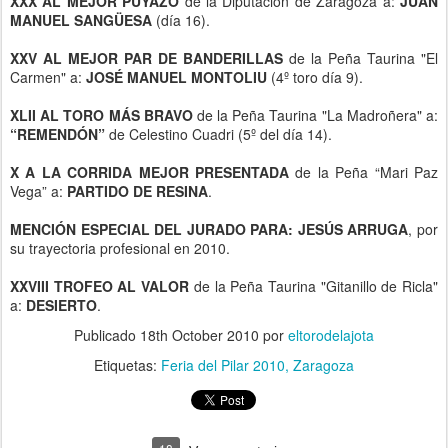
XXX AL MEJOR PUYAZO
de la Diputación de Zaragoza a:
JUAN
MANUEL SANGÜESA
(día 16).
XXV AL MEJOR PAR DE BANDERILLAS
de la Peña Taurina "El
Carmen" a:
JOSÉ MANUEL MONTOLIU
(4º toro día 9).
XLII AL TORO MÁS BRAVO
de la Peña Taurina "La Madroñera" a:
“REMENDÓN”
de Celestino Cuadri (5º del día 14).
X A LA CORRIDA MEJOR PRESENTADA
de la Peña “Mari Paz
Vega” a:
PARTIDO DE RESINA
.
MENCIÓN ESPECIAL DEL JURADO PARA:
JESÚS ARRUGA
, por
su trayectoria profesional en 2010.
XXVIII TROFEO AL VALOR
de la Peña Taurina "Gitanillo de Ricla"
a:
DESIERTO
.
Publicado
18th October 2010
por
eltorodelajota
Etiquetas:
Feria del Pilar 2010
Zaragoza