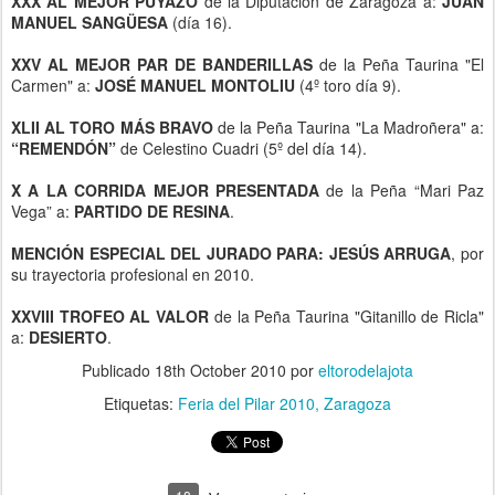
XXX AL MEJOR PUYAZO
de la Diputación de Zaragoza a:
JUAN
MANUEL SANGÜESA
(día 16).
XXV AL MEJOR PAR DE BANDERILLAS
de la Peña Taurina "El
Carmen" a:
JOSÉ MANUEL MONTOLIU
(4º toro día 9).
XLII AL TORO MÁS BRAVO
de la Peña Taurina "La Madroñera" a:
“REMENDÓN”
de Celestino Cuadri (5º del día 14).
X A LA CORRIDA MEJOR PRESENTADA
de la Peña “Mari Paz
Vega” a:
PARTIDO DE RESINA
.
MENCIÓN ESPECIAL DEL JURADO PARA:
JESÚS ARRUGA
, por
su trayectoria profesional en 2010.
XXVIII TROFEO AL VALOR
de la Peña Taurina "Gitanillo de Ricla"
a:
DESIERTO
.
Publicado
18th October 2010
por
eltorodelajota
Etiquetas:
Feria del Pilar 2010
Zaragoza