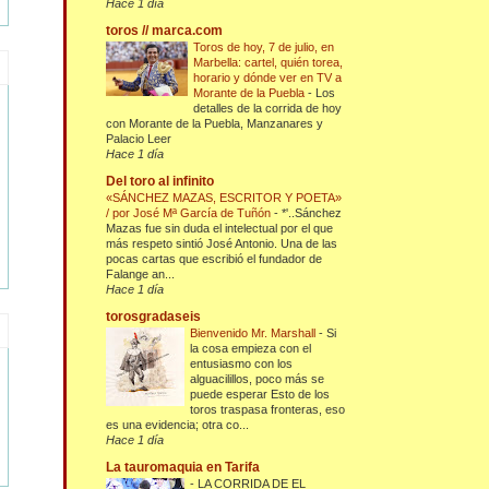
Hace 1 día
toros // marca.com
Toros de hoy, 7 de julio, en
Marbella: cartel, quién torea,
horario y dónde ver en TV a
Morante de la Puebla
-
Los
detalles de la corrida de hoy
con Morante de la Puebla, Manzanares y
Palacio Leer
Hace 1 día
Del toro al infinito
«SÁNCHEZ MAZAS, ESCRITOR Y POETA»
/ por José Mª García de Tuñón
-
*'..Sánchez
Mazas fue sin duda el intelectual por el que
más respeto sintió José Antonio. Una de las
pocas cartas que escribió el fundador de
Falange an...
Hace 1 día
torosgradaseis
Bienvenido Mr. Marshall
-
Si
la cosa empieza con el
entusiasmo con los
alguacilillos, poco más se
puede esperar Esto de los
toros traspasa fronteras, eso
es una evidencia; otra co...
Hace 1 día
La tauromaquia en Tarifa
-
LA CORRIDA DE EL