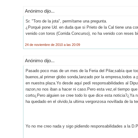
Anónimo dijo...
Sr. "Toro de la jota", permítame una pregunta.
¿Porqué pone Ud. en duda que si Prieto de la Cal tiene una co
venido con toros (Corrida Concurso), no ha venido con reses 
24 de noviembre de 2010 a las 20:09
Anónimo dijo...
Pasado poco mas de un mes de la Feria del Pilar,sabía que to
buenos,al primer globo sonda,lanzado por la empresa,todos a p
en nuestra plaza.Yo desde aquí pedí responsabilidades al Dipu
razon,no nos iban a hacer ni caso.Pero esta vez,el tiempo que
corto¿Pero alguien se cree todo lo que dice esta noticia?¿Ya n
ha quedado en el olvido,la ultima vergonzosa novillada de la 
Yo no me creo nada y sigo pidiendo responsabilidades a la D.P