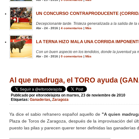
UN CONCURSO CONTRAPRODUCENTE (CORRIDA
Decepcionante tarde. Tristeza generalizada a la salida de la 
Abr - 24 - 2016 |
4 comentarios
|
Más
LA TERNA HIZO MALA UNA CORRIDA IMPONENTE
Con un buen aspecto en los tendidos, donde la juventud ya no
Abr - 24 - 2016 |
0 comentarios
|
Más
Al que madruga, el TORO ayuda (G
Publicado por
eltorodelajota
on martes, 23 de noviembre de 2010
Etiquetas:
Ganaderias
,
Zaragoza
Ya dice el sabio refranero español aquello de
"A quien madruga
Plaza de Toros de Zaragoza, después de la improvisación del últ
puesto las pilas y parecen querer tener definidas las ganaderías