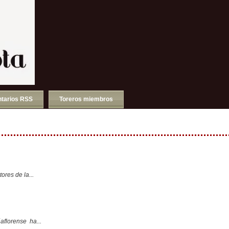
tarios RSS
Toreros miembros
ores de la...
aflorense ha...