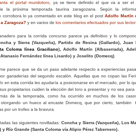
anta el portal mundotoro
, ya se tiene definido el que va a ser e
e la próxima temporada taurina zaragozana. Según la informa
e corrobora lo ya comentado en este blog en el post
Adolfo Martín 
i a Zaragoza?
y en varios de
los comentarios efectuados por sus lector
anadero para la corrida concurso parece ya definitivo y lo compon
ncha y Sierra (
Vazqueña
), Partido de Resina (Gallardo), Juan 
ta Coloma línea Graciliano
), Adolfo Martín (Albaserrada), Adel
(Atanasio Fernández línea Lisardo)
y Joselito (Domecq)
.
 me parece que se da un paso adelante respecto a experiencias pas
or ganaderías del segundo escalón. Aquellas que no copan las Fer
fo en esta corrida les ayudaría a posicionarse en el mercado, por lo q
us propietarios cuiden la elección del toro a presentar y no sea para 
 más de la temporada, como ha ocurrido en muchos de los caso
, otorgando un hueco al encaste Domecq, que por cierto, también 
 por un trofeo a la bravura.
ñadas las siguientes novilladas:
Concha y Sierra (Vazqueña), Los M
ez) y Río Grande (Santa Coloma vía Alipio Pérez Tabernero)
.