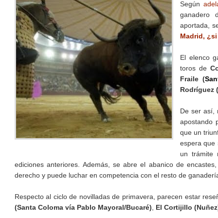
Según
adel
ganadero d
aportada, s
Madrid, ¿s
El elenco g
toros de
Co
Fraile (
San
Rodríguez 
De ser así,
apostando p
que un triun
espera que s
un trámite
ediciones anteriores. Además, se abre el abanico de encastes
derecho y puede luchar en competencia con el resto de ganaderías
Respecto al ciclo de novilladas de primavera, parecen estar rese
(Santa Coloma vía Pablo Mayoral/Bucaré)
,
El Cortijillo (Nuñ