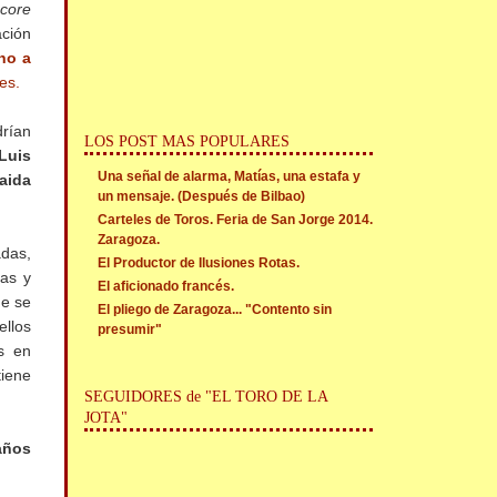
l
core
ción
no a
es.
drían
LOS POST MAS POPULARES
Luis
Una señal de alarma, Matías, una estafa y
aida
un mensaje. (Después de Bilbao)
Carteles de Toros. Feria de San Jorge 2014.
Zaragoza.
adas,
El Productor de Ilusiones Rotas.
ias y
El aficionado francés.
ue se
El pliego de Zaragoza... "Contento sin
ellos
presumir"
s en
tiene
SEGUIDORES de "EL TORO DE LA
JOTA"
años