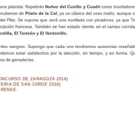
era pilarista. Repetirán
Nuñez del Cuvillo y Cuadri
como triunfadore
a onubense de
Prieto de la Cal
, ya un clásico del coso maño, aunque 
 del Pilar. Se supone que será una novillada con picadores, ya que 
xcecpción francesa. También se han estado viendo en el campo corrid
lla, El Torreón y El Ventorrillo.
entes sangres. Supongo que cada uno tendremos ausencias reseñab
odemos estar satisfechos por la elección, en tiempo, y en forma. Q
tiva de ganaderías.
NCURSO DE ZARAGOZA 2016)
ERIA DE SAN JORGE 2016)
ORENSE.