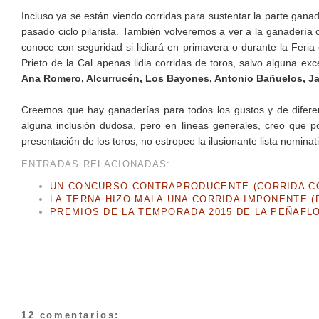
Incluso ya se están viendo corridas para sustentar la parte ganad
pasado ciclo pilarista. También volveremos a ver a la ganaderí
conoce con seguridad si lidiará en primavera o durante la Feria
Prieto de la Cal apenas lidia corridas de toros, salvo alguna e
Ana Romero, Alcurrucén, Los Bayones, Antonio Bañuelos, Jandi
Creemos que hay ganaderías para todos los gustos y de difer
alguna inclusión dudosa, pero en líneas generales, creo que p
presentación de los toros, no estropee la ilusionante lista nomina
ENTRADAS RELACIONADAS:
UN CONCURSO CONTRAPRODUCENTE (CORRIDA CO
LA TERNA HIZO MALA UNA CORRIDA IMPONENTE (F
PREMIOS DE LA TEMPORADA 2015 DE LA PEÑAFL
12 comentarios: