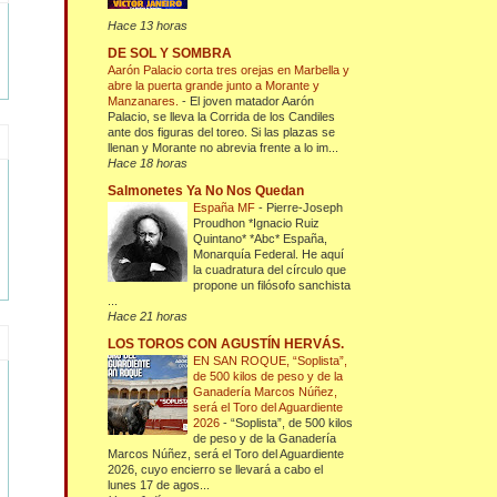
Hace 13 horas
DE SOL Y SOMBRA
Aarón Palacio corta tres orejas en Marbella y
abre la puerta grande junto a Morante y
Manzanares.
-
El joven matador Aarón
Palacio, se lleva la Corrida de los Candiles
ante dos figuras del toreo. Si las plazas se
llenan y Morante no abrevia frente a lo im...
Hace 18 horas
Salmonetes Ya No Nos Quedan
España MF
-
Pierre-Joseph
Proudhon *Ignacio Ruiz
Quintano* *Abc* España,
Monarquía Federal. He aquí
la cuadratura del círculo que
propone un filósofo sanchista
...
Hace 21 horas
LOS TOROS CON AGUSTÍN HERVÁS.
EN SAN ROQUE, “Soplista”,
de 500 kilos de peso y de la
Ganadería Marcos Núñez,
será el Toro del Aguardiente
2026
-
“Soplista”, de 500 kilos
de peso y de la Ganadería
Marcos Núñez, será el Toro del Aguardiente
2026, cuyo encierro se llevará a cabo el
lunes 17 de agos...