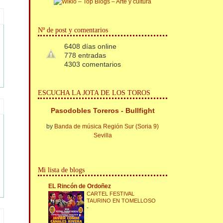
Nº de post y comentarios
6408 días online
778 entradas
4303 comentarios
ESCUCHA LA JOTA DE LOS TOROS
Pasodobles Toreros - Bullfight
by
Banda de música Región Sur (Soria 9)
Sevilla
Mi lista de blogs
EL Rincón de Ordoñez
CARTEL FESTIVAL
TAURINO EN TOMELLOSO
-