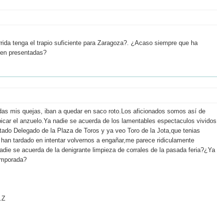
rrida tenga el trapio suficiente para Zaragoza?. ¿Acaso siempre que ha
bien presentadas?
das mis quejas, iban a quedar en saco roto.Los aficionados somos así de
icar el anzuelo.Ya nadie se acuerda de los lamentables espectaculos vividos
tado Delegado de la Plaza de Toros y ya veo Toro de la Jota,que tenias
 han tardado en intentar volvernos a engañar,me parece ridiculamente
adie se acuerda de la denigrante limpieza de corrales de la pasada feria?¿Ya
temporada?
.Z