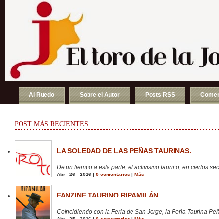
Al Ruedo
Sobre el Autor
Posts RSS
Comen
POST MÁS RECIENTES
LA SOLEDAD DE LAS PEÑAS TAURINAS.
De un tiempo a esta parte, el activismo taurino, en ciertos sect
Abr - 26 - 2016 |
0 comentarios
|
Más
FANZINE TAURINO RIPAMILÁN
Coincidiendo con la Feria de San Jorge, la Peña Taurina Peñ
Abr - 25 - 2016 |
0 comentarios
|
Más