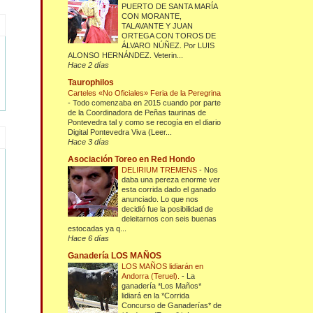
PUERTO DE SANTA MARÍA
CON MORANTE,
TALAVANTE Y JUAN
ORTEGA CON TOROS DE
ÁLVARO NÚÑEZ. Por LUIS
ALONSO HERNÁNDEZ. Veterin...
Hace 2 días
Taurophilos
Carteles «No Oficiales» Feria de la Peregrina
-
Todo comenzaba en 2015 cuando por parte
de la Coordinadora de Peñas taurinas de
Pontevedra tal y como se recogía en el diario
Digital Pontevedra Viva (Leer...
Hace 3 días
Asociación Toreo en Red Hondo
DELIRIUM TREMENS
-
Nos
daba una pereza enorme ver
esta corrida dado el ganado
anunciado. Lo que nos
decidió fue la posibilidad de
deleitarnos con seis buenas
estocadas ya q...
Hace 6 días
Ganadería LOS MAÑOS
LOS MAÑOS lidiarán en
Andorra (Teruel).
-
La
ganadería *Los Maños*
lidiará en la *Corrida
Concurso de Ganaderías* de