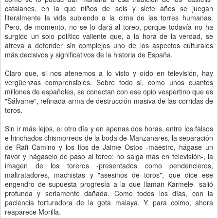
catalanes, en la que niños de seis y siete años se juegan
literalmente la vida subiendo a la cima de las torres humanas.
Pero, de momento, no se lo dará al toreo, porque todavía no ha
surgido un solo político valiente que, a la hora de la verdad, se
atreva a defender sin complejos uno de los aspectos culturales
más decisivos y significativos de la historia de España.
Claro que, si nos atenemos a lo visto y oído en televisión, hay
vergüenzas comprensibles. Sobre todo si, como unos cuantos
millones de españoles, se conectan con ese opio vespertino que es
"Sálvame", refinada arma de destrucción masiva de las corridas de
toros.
Sin ir más lejos, el otro día y en apenas dos horas, entre los falsos
e hinchados chismorreos de la boda de Manzanares, la separación
de Rafi Camino y los líos de Jaime Ostos -maestro, hágase un
favor y hágaselo de paso al toreo: no salga más en televisión-, la
imagen de los toreros -presentados como pendencieros,
maltratadores, machistas y "asesinos de toros", que dice ese
engendro de supuesta progresía a la que llaman Karmele- salió
profunda y seriamente dañada. Como todos los días, con la
paciencia torturadora de la gota malaya. Y, para colmo, ahora
reaparece Morilla.