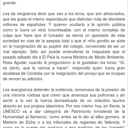
grande.
Les da vergüenza decir que van a los toros, que son aficionados,
que les gusta el mismo espectáculo que disfrutan más de diecisiete
millones de españoles. Y quieren ocultarlo a la opinión pública
como si fuera un vicio inconfesable, con el mismo complejo de
culpa que hace que el fumador se sienta un apestado de esta
sociedad en vías de la asepsia total o que el niño gordito se aísle
en la marginación de su pupitre del colegio, convencido de ser un
mal ejemplo. Sólo así puede entenderse la respuesta que el
pasado sábado dio a El País la nueva Ministra de Medio Ambiente,
Rosa Aguilar, cuando le preguntaron si le gustaban los toros: "Sí,
es cierto, qué le vamos a hacer", respondió quien fuera gran
alcaldesa de Córdoba con la resignación del yonqui que es incapaz
de vencer su adicción.
Les avergüenza defender la evidencia, temerosos de la presión de
una minoría ruidosa que creen que amenaza sus poltronas y sin
sentir a la vez la fuerza domesticada de un colectivo taurino
absorto en sus propios laberintos. Por eso mismo hoy, en Kenia, la
UNESCO va a dar categoría de Patrimonio Inmaterial de la
Humanidad al flamenco, como antes se lo dio al silbo gomero, al
Misterio de Elche o a los tribunales de regantes de Valencia. Y
como se lo puede dar mañana a esa tradición de los "castells"