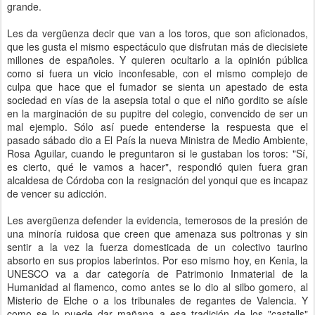
grande.
Les da vergüenza decir que van a los toros, que son aficionados,
que les gusta el mismo espectáculo que disfrutan más de diecisiete
millones de españoles. Y quieren ocultarlo a la opinión pública
como si fuera un vicio inconfesable, con el mismo complejo de
culpa que hace que el fumador se sienta un apestado de esta
sociedad en vías de la asepsia total o que el niño gordito se aísle
en la marginación de su pupitre del colegio, convencido de ser un
mal ejemplo. Sólo así puede entenderse la respuesta que el
pasado sábado dio a El País la nueva Ministra de Medio Ambiente,
Rosa Aguilar, cuando le preguntaron si le gustaban los toros: "Sí,
es cierto, qué le vamos a hacer", respondió quien fuera gran
alcaldesa de Córdoba con la resignación del yonqui que es incapaz
de vencer su adicción.
Les avergüenza defender la evidencia, temerosos de la presión de
una minoría ruidosa que creen que amenaza sus poltronas y sin
sentir a la vez la fuerza domesticada de un colectivo taurino
absorto en sus propios laberintos. Por eso mismo hoy, en Kenia, la
UNESCO va a dar categoría de Patrimonio Inmaterial de la
Humanidad al flamenco, como antes se lo dio al silbo gomero, al
Misterio de Elche o a los tribunales de regantes de Valencia. Y
como se lo puede dar mañana a esa tradición de los "castells"