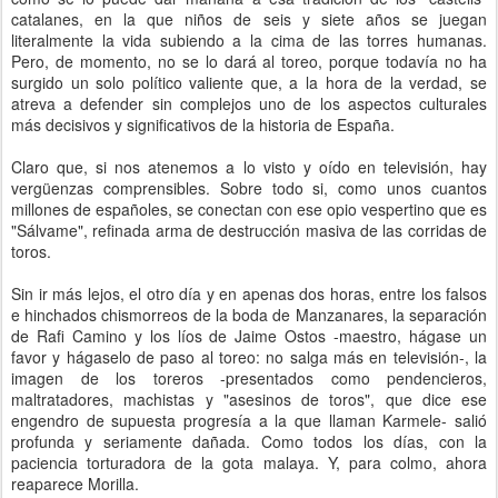
catalanes, en la que niños de seis y siete años se juegan
literalmente la vida subiendo a la cima de las torres humanas.
Pero, de momento, no se lo dará al toreo, porque todavía no ha
surgido un solo político valiente que, a la hora de la verdad, se
atreva a defender sin complejos uno de los aspectos culturales
más decisivos y significativos de la historia de España.
Claro que, si nos atenemos a lo visto y oído en televisión, hay
vergüenzas comprensibles. Sobre todo si, como unos cuantos
millones de españoles, se conectan con ese opio vespertino que es
"Sálvame", refinada arma de destrucción masiva de las corridas de
toros.
Sin ir más lejos, el otro día y en apenas dos horas, entre los falsos
e hinchados chismorreos de la boda de Manzanares, la separación
de Rafi Camino y los líos de Jaime Ostos -maestro, hágase un
favor y hágaselo de paso al toreo: no salga más en televisión-, la
imagen de los toreros -presentados como pendencieros,
maltratadores, machistas y "asesinos de toros", que dice ese
engendro de supuesta progresía a la que llaman Karmele- salió
profunda y seriamente dañada. Como todos los días, con la
paciencia torturadora de la gota malaya. Y, para colmo, ahora
reaparece Morilla.