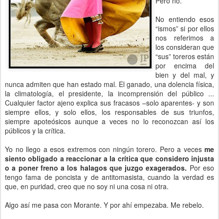
Pero no.
No entiendo esos
“ismos” si por ellos
nos referimos a
los consideran que
“sus” toreros están
por encima del
bien y del mal, y
nunca admiten que han estado mal. El ganado, una dolencia física,
la climatología, el presidente, la incomprensión del público ...
Cualquier factor ajeno explica sus fracasos –solo aparentes- y son
siempre ellos, y solo ellos, los responsables de sus triunfos,
siempre apoteósicos aunque a veces no lo reconozcan así los
públicos y la crítica.
Yo no llego a esos extremos con ningún torero. Pero a veces
me
siento obligado a reaccionar a la crítica que considero injusta
o a poner freno a los halagos que juzgo exagerados.
Por eso
tengo fama de poncista y de antitomasista, cuando la verdad es
que, en puridad, creo que no soy ni una cosa ni otra.
Algo así me pasa con Morante. Y por ahí empezaba. Me rebelo.