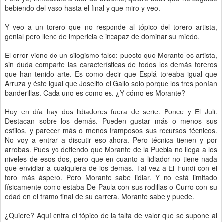
bebiendo del vaso hasta el final y que miro y veo.
Y veo a un torero que no responde al tópico del torero artista,
genial pero lleno de impericia e incapaz de dominar su miedo.
El error viene de un silogismo falso: puesto que Morante es artista,
sin duda comparte las características de todos los demás toreros
que han tenido arte. Es como decir que Esplá toreaba igual que
Arruza y éste igual que Joselito el Gallo solo porque los tres ponían
banderillas. Cada uno es como es. ¿Y cómo es Morante?
Hoy en día hay dos lidiadores fuera de serie: Ponce y El Juli.
Destacan sobre los demás. Pueden gustar más o menos sus
estilos, y parecer más o menos tramposos sus recursos técnicos.
No voy a entrar a discutir eso ahora. Pero técnica tienen y por
arrobas. Pues yo defiendo que Morante de la Puebla no llega a los
niveles de esos dos, pero que en cuanto a lidiador no tiene nada
que envidiar a cualquiera de los demás. Tal vez a El Fundi con el
toro más áspero. Pero Morante sabe lidiar. Y no está limitado
físicamente como estaba De Paula con sus rodillas o Curro con su
edad en el tramo final de su carrera. Morante sabe y puede.
¿Quiere? Aquí entra el tópico de la falta de valor que se supone al