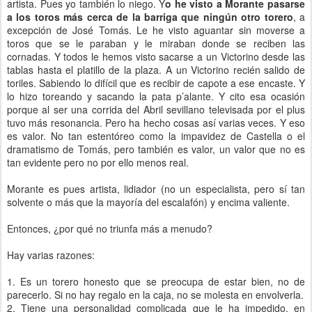
artista. Pues yo también lo niego. Y
o he visto a Morante pasarse
a los toros más cerca de la barriga que ningún otro torero
, a
excepción de José Tomás. Le he visto aguantar sin moverse a
toros que se le paraban y le miraban donde se reciben las
cornadas. Y todos le hemos visto sacarse a un Victorino desde las
tablas hasta el platillo de la plaza. A un Victorino recién salido de
toriles. Sabiendo lo difícil que es recibir de capote a ese encaste. Y
lo hizo toreando y sacando la pata p’alante. Y cito esa ocasión
porque al ser una corrida del Abril sevillano televisada por el plus
tuvo más resonancia. Pero ha hecho cosas así varias veces. Y eso
es valor. No tan estentóreo como la impavidez de Castella o el
dramatismo de Tomás, pero también es valor, un valor que no es
tan evidente pero no por ello menos real.
Morante es pues artista, lidiador (no un especialista, pero sí tan
solvente o más que la mayoría del escalafón) y encima valiente.
Entonces, ¿por qué no triunfa más a menudo?
Hay varias razones:
1. Es un torero honesto que se preocupa de estar bien, no de
parecerlo. Si no hay regalo en la caja, no se molesta en envolverla.
2. Tiene una personalidad complicada que le ha impedido, en