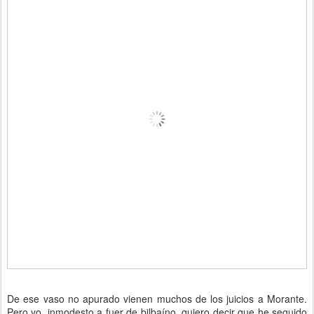
De ese vaso no apurado vienen muchos de los juicios a Morante.
Pero yo, inmodesto a fuer de bilbaíno, quiero decir que he seguido