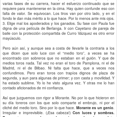
varias fases de su carrera, hacer el esfuerzo continuado que se
requiere para mantenerse en la cima. Hay quien confunde eso con
falta de valor. Se equivocan. Los tiros van por otro lado, y en el
fondo le dan más mérito a lo que hace. Por lo menos ante mis ojos.
3. Elige mal los apoderados y los ganados. Su fase con Paula fue
digna de una película de Berlanga. Ir con Cayetano de pareja de
baile con la protección compartida de Curro Vázquez es otro error
mayúsculo.
Pero aún así, y aunque sea a costa de llevarle la contraria a los
que dicen que solo luce con el “medio toro”, a veces se ha
encontrado con sobreros que no estaban en el guión. Y que de
medios toros nada. Tal vez no eran el toro de Pamplona, ni el de
Madrid, ni el de Bilbao. Ni falta que hace, que a veces nos
confundimos. Pero eran toros con trapíos dignos de plaza de
segunda, y aun para algunas de primer; y con casta y movilidad. Y
ha estado sublime. Yo lo he visto alguna vez. Y otras me lo han
contado aficionados de mi confianza.
Así que juzguemos con rigor a Morante. No por lo que hicieron en
su día toreros con los que solo comparte el embrujo, ni por el
cliché del medio toro. Sino por lo que hace.
Morante es un genio
.
Irregular e imprevisible. (¡Esa cabeza!)
Con luces y sombras.