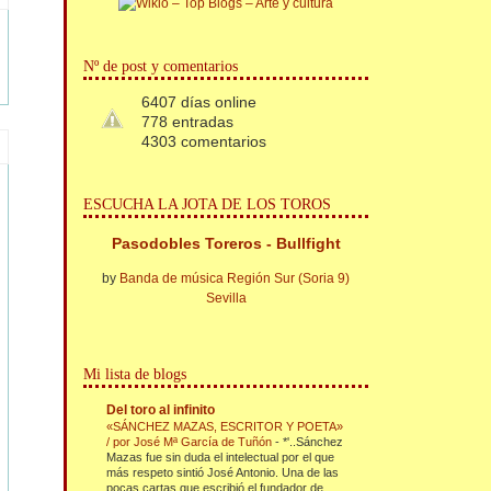
Nº de post y comentarios
6407 días online
778 entradas
4303 comentarios
ESCUCHA LA JOTA DE LOS TOROS
Pasodobles Toreros - Bullfight
by
Banda de música Región Sur (Soria 9)
Sevilla
Mi lista de blogs
Del toro al infinito
«SÁNCHEZ MAZAS, ESCRITOR Y POETA»
/ por José Mª García de Tuñón
-
*'..Sánchez
Mazas fue sin duda el intelectual por el que
más respeto sintió José Antonio. Una de las
pocas cartas que escribió el fundador de