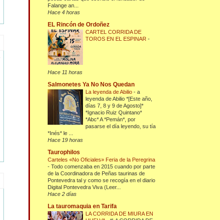
Falange an...
Hace 4 horas
EL Rincón de Ordoñez
CARTEL CORRIDA DE
TOROS EN EL ESPINAR
-
Hace 11 horas
Salmonetes Ya No Nos Quedan
La leyenda de Abilio
-
a
leyenda de Abilio *[Este año,
días 7, 8 y 9 de Agosto]*
*Ignacio Ruiz Quintano*
*Abc* A *Pemán*, por
pasarse el día leyendo, su tía
*Inés* le ...
Hace 19 horas
Taurophilos
Carteles «No Oficiales» Feria de la Peregrina
-
Todo comenzaba en 2015 cuando por parte
de la Coordinadora de Peñas taurinas de
Pontevedra tal y como se recogía en el diario
Digital Pontevedra Viva (Leer...
Hace 2 días
La tauromaquia en Tarifa
LA CORRIDA DE MIURA EN