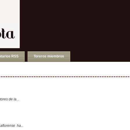
tarios RSS
Toreros miembros
ores de la...
aflorense ha...