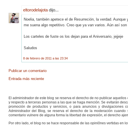
eltorodelajota
dijo...
Noelia, también apetece el de Resurreción, la verdad. Aunque y
me suena algo repetitivo. Creo que ya van varios. Aún así son 
Los carteles de fuste os los dejan para el Aniversario, jejjeje
Saludos
8 de febrero de 2011 a las 23:34
Publicar un comentario
Entrada más reciente
El administrador de este blog se reserva el derecho de no publicar aquello
y respecto a terceras personas a las que se haga mención. Se evitarán descal
promoción de productos y servicios, o para anuncios y divulgaciones con
Administrador del Blog, se reserva el derecho de la moderación cuando s
comentario vulnere de alguna forma la libertad de expresión, el derecho ajeno
Por otro lado, el blog no se hace responsable de las opini0nes vertidas en lo