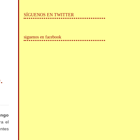
SÍGUENOS EN TWITTER
siguenos en facebook
.
ingo
ra el
entes