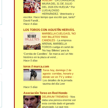
HUELVA
-
*LA CORRIDA DE
MIURA DEL 31 DE JULIO
DEL 2026 EN HUELVA.* Por
LUIS ALONSO
HERNÁNDEZ. Veterinario y
escritor. Hace tiempo que escribí que, tanto*
David Fandil...
Hace 4 días
LOS TOROS CON AGUSTÍN HERVÁS.
MARBELLA CUELGA EL 'NO
HAY BILLETES' PARA
CANDILES
-
La empresa
ARENAL MARBELLA
TOROS cuelga el cartel de
'No hay Billetes' para la
‘Corrida de Candiles’. Se marca así un hito
histórico en la plaza al vend...
Hace 5 días
toros // marca.com
Toros hoy, domingo 2 de
agosto: corridas, horario y
dónde ver en TV y online
-
Los detalles de la jornada
taurina del día Leer
Hace 5 días
Asociación Toreo en Red Hondo
DELIRIUM TREMENS
-
Nos
daba una pereza enorme ver
esta corrida dado el ganado
anunciado. Lo que nos