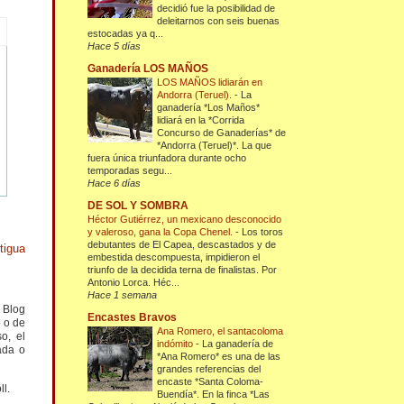
decidió fue la posibilidad de
deleitarnos con seis buenas
estocadas ya q...
Hace 5 días
Ganadería LOS MAÑOS
LOS MAÑOS lidiarán en
Andorra (Teruel).
-
La
ganadería *Los Maños*
lidiará en la *Corrida
Concurso de Ganaderías* de
*Andorra (Teruel)*. La que
fuera única triunfadora durante ocho
temporadas segu...
Hace 6 días
DE SOL Y SOMBRA
Héctor Gutiérrez, un mexicano desconocido
y valeroso, gana la Copa Chenel.
-
Los toros
debutantes de El Capea, descastados y de
tigua
embestida descompuesta, impidieron el
triunfo de la decidida terna de finalistas. Por
Antonio Lorca. Héc...
Hace 1 semana
l Blog
Encastes Bravos
o o de
Ana Romero, el santacoloma
o, el
indómito
-
La ganadería de
ada o
*Ana Romero* es una de las
grandes referencias del
encaste *Santa Coloma-
ll.
Buendía*. En la finca *Las