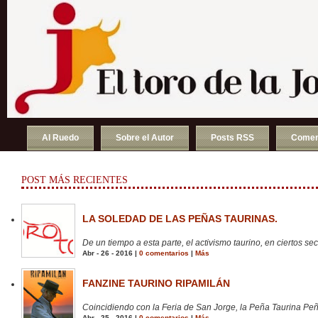
Al Ruedo
Sobre el Autor
Posts RSS
Comen
POST MÁS RECIENTES
LA SOLEDAD DE LAS PEÑAS TAURINAS.
De un tiempo a esta parte, el activismo taurino, en ciertos sect
Abr - 26 - 2016 |
0 comentarios
|
Más
FANZINE TAURINO RIPAMILÁN
Coincidiendo con la Feria de San Jorge, la Peña Taurina Peñ
Abr - 25 - 2016 |
0 comentarios
|
Más