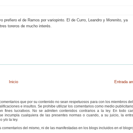
o prefiero el de Ramos por variopinto. El de Curro, Leandro y Morenito, ya
tres toreros de mucho interés.
Inicio
Entrada an
s comentarios que por su contenido no sean respetuosos para con los miembros de
ificaciones e insultos. Se prohibe utilizar los comentarios como medio publicitari
 fines lucrativos. No se admiten contenidos contrarios a la ley. En todo cas
e incumpla cualquiera de las presentes normas o cuando, a su juicio, la entr
 y/o la ley.
s comentarios del mismo, ni de las manifestadas en los blogs incluidos en el blogro