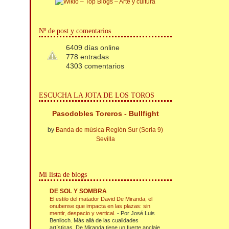
Nº de post y comentarios
6409 días online
778 entradas
4303 comentarios
ESCUCHA LA JOTA DE LOS TOROS
Pasodobles Toreros - Bullfight
by
Banda de música Región Sur (Soria 9)
Sevilla
Mi lista de blogs
DE SOL Y SOMBRA
El estilo del matador David De Miranda, el
onubense que impacta en las plazas: sin
mentir, despacio y vertical.
-
Por José Luis
Benlloch. Más allá de las cualidades
artísticas, De Miranda tiene un fuerte anclaje