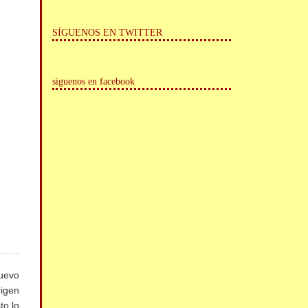
SÍGUENOS EN TWITTER
siguenos en facebook
nuevo
igen
to lo