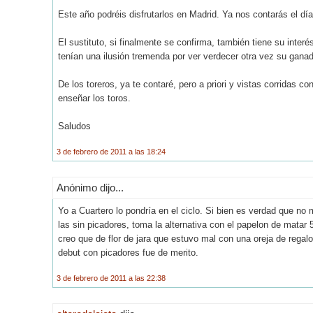
Este año podréis disfrutarlos en Madrid. Ya nos contarás el dí
El sustituto, si finalmente se confirma, también tiene su inte
tenían una ilusión tremenda por ver verdecer otra vez su gana
De los toreros, ya te contaré, pero a priori y vistas corridas
enseñar los toros.
Saludos
3 de febrero de 2011 a las 18:24
Anónimo dijo...
Yo a Cuartero lo pondría en el ciclo. Si bien es verdad que no 
las sin picadores, toma la alternativa con el papelon de matar 5
creo que de flor de jara que estuvo mal con una oreja de regalo
debut con picadores fue de merito.
3 de febrero de 2011 a las 22:38