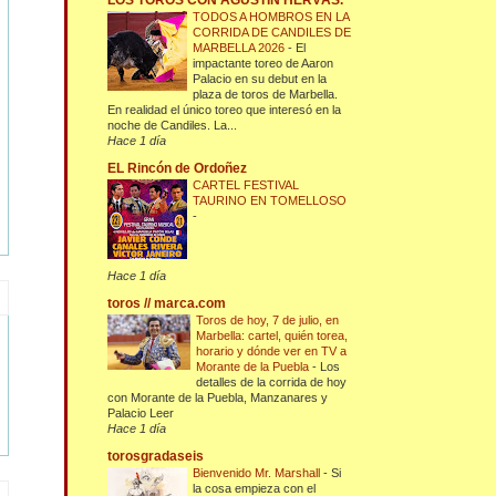
LOS TOROS CON AGUSTÍN HERVÁS.
TODOS A HOMBROS EN LA
CORRIDA DE CANDILES DE
MARBELLA 2026
-
El
impactante toreo de Aaron
Palacio en su debut en la
plaza de toros de Marbella.
En realidad el único toreo que interesó en la
noche de Candiles. La...
Hace 1 día
EL Rincón de Ordoñez
CARTEL FESTIVAL
TAURINO EN TOMELLOSO
-
Hace 1 día
toros // marca.com
Toros de hoy, 7 de julio, en
Marbella: cartel, quién torea,
horario y dónde ver en TV a
Morante de la Puebla
-
Los
detalles de la corrida de hoy
con Morante de la Puebla, Manzanares y
Palacio Leer
Hace 1 día
torosgradaseis
Bienvenido Mr. Marshall
-
Si
la cosa empieza con el