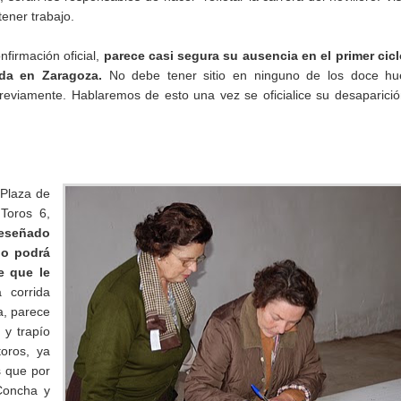
tener trabajo.
onfirmación oficial,
parece casi segura su ausencia en el primer cic
da en Zaragoza.
No debe tener sitio en ninguno de los doce hu
previamente. Hablaremos de esto una vez se oficialice su desaparici
 Plaza de
 Toros 6,
reseñado
no podrá
e que le
 corrida
a, parece
 y trapío
toros, ya
s que por
Concha y