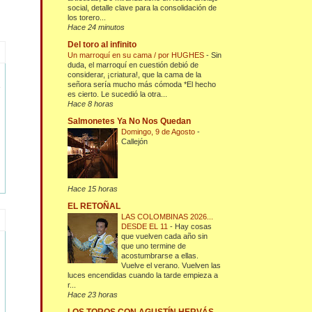
social, detalle clave para la consolidación de
los torero...
Hace 24 minutos
Del toro al infinito
Un marroquí en su cama / por HUGHES
-
Sin
duda, el marroquí en cuestión debió de
considerar, ¡criatura!, que la cama de la
señora sería mucho más cómoda *El hecho
es cierto. Le sucedió la otra...
Hace 8 horas
Salmonetes Ya No Nos Quedan
Domingo, 9 de Agosto
-
Callejón
Hace 15 horas
EL RETOÑAL
LAS COLOMBINAS 2026...
DESDE EL 11
-
Hay cosas
que vuelven cada año sin
que uno termine de
acostumbrarse a ellas.
Vuelve el verano. Vuelven las
luces encendidas cuando la tarde empieza a
r...
Hace 23 horas