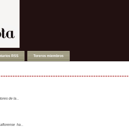
tarios RSS
Toreros miembros
ores de la...
aflorense ha...