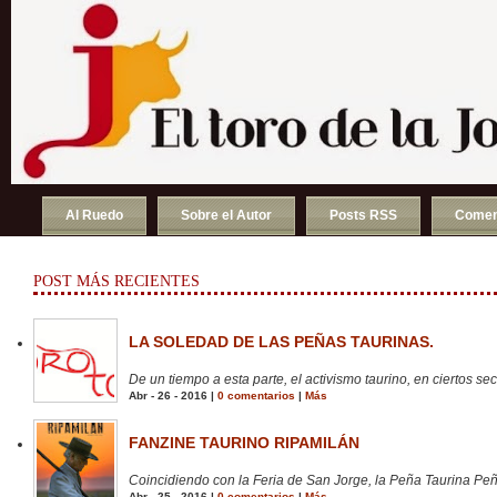
Al Ruedo
Sobre el Autor
Posts RSS
Comen
POST MÁS RECIENTES
LA SOLEDAD DE LAS PEÑAS TAURINAS.
De un tiempo a esta parte, el activismo taurino, en ciertos sect
Abr - 26 - 2016 |
0 comentarios
|
Más
FANZINE TAURINO RIPAMILÁN
Coincidiendo con la Feria de San Jorge, la Peña Taurina Peñ
Abr - 25 - 2016 |
0 comentarios
|
Más