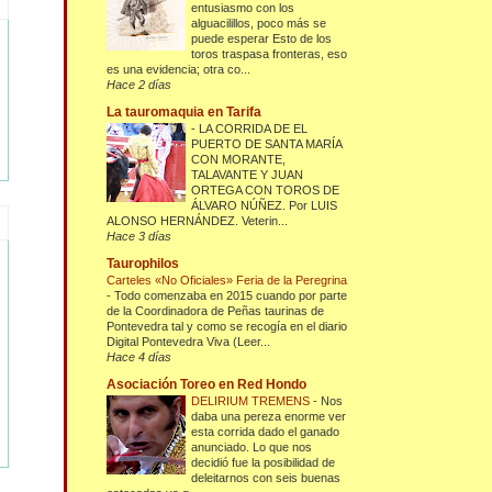
entusiasmo con los
alguacilillos, poco más se
puede esperar Esto de los
toros traspasa fronteras, eso
es una evidencia; otra co...
Hace 2 días
La tauromaquia en Tarifa
-
LA CORRIDA DE EL
PUERTO DE SANTA MARÍA
CON MORANTE,
TALAVANTE Y JUAN
ORTEGA CON TOROS DE
ÁLVARO NÚÑEZ. Por LUIS
ALONSO HERNÁNDEZ. Veterin...
Hace 3 días
Taurophilos
Carteles «No Oficiales» Feria de la Peregrina
-
Todo comenzaba en 2015 cuando por parte
de la Coordinadora de Peñas taurinas de
Pontevedra tal y como se recogía en el diario
Digital Pontevedra Viva (Leer...
Hace 4 días
Asociación Toreo en Red Hondo
DELIRIUM TREMENS
-
Nos
daba una pereza enorme ver
esta corrida dado el ganado
anunciado. Lo que nos
decidió fue la posibilidad de
deleitarnos con seis buenas