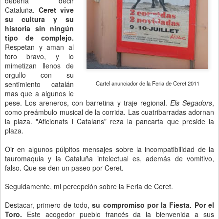
debería decir
Cataluña.
Ceret vive
su cultura y su
historia sin ningún
tipo de complejo.
Respetan y aman al
toro bravo, y lo
mimetizan llenos de
orgullo con su
sentimiento catalán
Cartel anunciador de la Feria de Ceret 2011
mas que a algunos le
pese. Los areneros, con barretina y traje regional.
Els Segadors
,
como preámbulo musical de la corrida. Las cuatribarradas adornan
la plaza. "Aficionats i Catalans" reza la pancarta que preside la
plaza.
Oir en algunos púlpitos mensajes sobre la incompatibilidad de la
tauromaquia y la Cataluña intelectual es, además de vomitivo,
falso. Que se den un paseo por Ceret.
Seguidamente, mi percepción sobre la Feria de Ceret.
Destacar, primero de todo,
su compromiso por la Fiesta. Por el
Toro.
Este acogedor pueblo francés da la bienvenida a sus