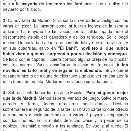
que
a la mayoría de los toros les fató raza.
Uno de ellos fue
devuelto por blando.
3) La novillada de Moreno Silva sufrió un verdadero castigo con las
varas de picar. La picaron como si fueran leones de la sabana
africana. La mayoría de las veces con la salida tapada ante el
descontento visible del ganadero y de los tendidos. Se le pegó
mucho. Demasiado. La fama precedente influyó en los novilleros y
en sus cuadrillas, salvo en
"El Dani", novillero al que nunca
había visto y que me sorprendió por su decisión y concepto.
Se lució con el capote. Hubiera cortado alguna oreja de no pinchar
con los aceros. Varios ensañaron la casta de la casa.
A los
novillos les faltó final y entrega en la embestida.
Intuyo que el
desangramiento de alguno de ellos tuvo algo que ver en esa atonía
en la faena de muleta. Murieron con la boca cerrada todos.
4) Sobresaliente la corrida de José Escolar.
Para mi gusto, mejor
que la de Madrid.
Menos áspera. Variada de juego. Salvo primero,
parado y tardo, todos ofrecieron posibilidades. Destacó
sobremanera el segundo de la tarde. Un bravo cárdeno que ofreció
una buena y emocionante pelea en varas. 3 puyazos empujando
con los riñones. En la muleta derrochó clase y, a pesar de su
nobleza, trasmitió emoción a los tendidos. De vuelta al ruedo. El