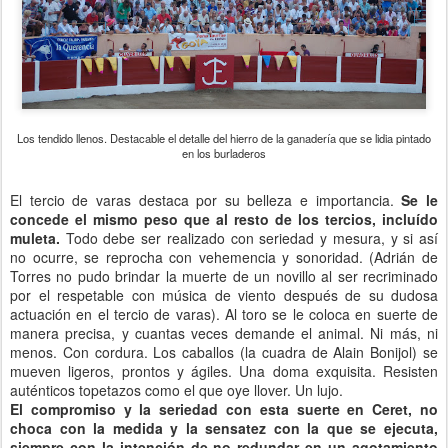
Los tendido llenos. Destacable el detalle del hierro de la ganadería que se lidia pintado
en los burladeros
El tercio de varas destaca por su belleza e importancia.
Se le
concede el mismo peso que al resto de los tercios, incluído
muleta.
Todo debe ser realizado con seriedad y mesura, y si así
no ocurre, se reprocha con vehemencia y sonoridad. (Adrián de
Torres no pudo brindar la muerte de un novillo al ser recriminado
por el respetable con música de viento después de su dudosa
actuación en el tercio de varas). Al toro se le coloca en suerte de
manera precisa, y cuantas veces demande el animal. Ni más, ni
menos. Con cordura. Los caballos (la cuadra de Alain Bonijol) se
mueven ligeros, prontos y ágiles. Una doma exquisita. Resisten
auténticos topetazos como el que oye llover. Un lujo.
El compromiso y la seriedad con esta suerte en Ceret, no
choca con la medida y la sensatez con la que se ejecuta,
siempre con la intención de no redundar en un agotamiento