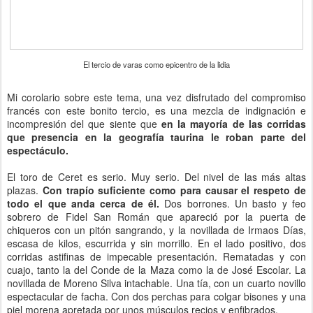
El tercio de varas como epicentro de la lidia
Mi corolario sobre este tema, una vez disfrutado del compromiso
francés con este bonito tercio, es una mezcla de indignación e
incompresión del que siente que
en la mayoría de las corridas
que presencia en la geografía taurina le roban parte del
espectáculo.
El toro de Ceret es serio. Muy serio. Del nivel de las más altas
plazas.
Con trapío suficiente como para causar el respeto de
todo el que anda cerca de él.
Dos borrones. Un basto y feo
sobrero de Fidel San Román que apareció por la puerta de
chiqueros con un pitón sangrando, y la novillada de Irmaos Días,
escasa de kilos, escurrida y sin morrillo. En el lado positivo, dos
corridas astifinas de impecable presentación. Rematadas y con
cuajo, tanto la del Conde de la Maza como la de José Escolar. La
novillada de Moreno Silva intachable. Una tía, con un cuarto novillo
espectacular de facha. Con dos perchas para colgar bisones y una
piel morena apretada por unos músculos recios y enfibrados.