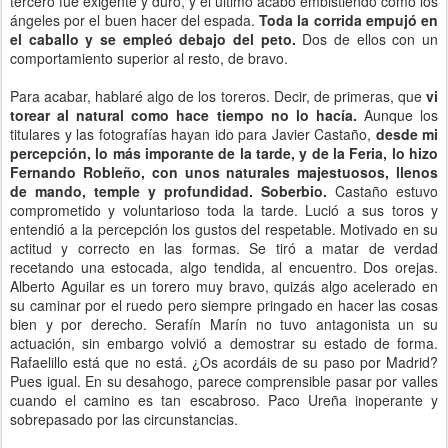
tercero fue exigente y duro, y el último acabó embistiendo como los
ángeles por el buen hacer del espada.
Toda la corrida empujó en
el caballo y se empleó debajo del peto.
Dos de ellos con un
comportamiento superior al resto, de bravo.
Para acabar, hablaré algo de los toreros. Decir, de primeras, que
vi
torear al natural como hace tiempo no lo hacía.
Aunque los
titulares y las fotografías hayan ido para Javier Castaño,
desde mi
percepción, lo más imporante de la tarde, y de la Feria, lo hizo
Fernando Robleño, con unos naturales majestuosos, llenos
de mando, temple y profundidad. Soberbio.
Castaño estuvo
comprometido y voluntarioso toda la tarde. Lució a sus toros y
entendió a la percepción los gustos del respetable. Motivado en su
actitud y correcto en las formas. Se tiró a matar de verdad
recetando una estocada, algo tendida, al encuentro. Dos orejas.
Alberto Aguilar es un torero muy bravo, quizás algo acelerado en
su caminar por el ruedo pero siempre pringado en hacer las cosas
bien y por derecho. Serafín Marín no tuvo antagonista un su
actuación, sin embargo volvió a demostrar su estado de forma.
Rafaelillo está que no está. ¿Os acordáis de su paso por Madrid?
Pues igual. En su desahogo, parece comprensible pasar por valles
cuando el camino es tan escabroso. Paco Ureña inoperante y
sobrepasado por las circunstancias.