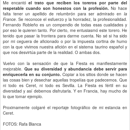
Me encantó
el trato que reciben los toreros por parte del
respetable cuando son honestos con la profesión.
No hace
falta tener un apellido de relumbrón para ser admirado en
la
France
. Se reconoce el esfuerzo y la honradez, la profesionalidad.
Fernando Robleño es un compendio de todas esas cualidades y
por eso le quieren tanto. Por cierto, me entusiasmó este torero. He
tenido que pasar la frontera para darme cuenta. No sé si ha sido
por mi ceguera de aficionado o por la impuesta cortina de humo
con la que vivimos nuestra afición en el sistema taurino español y
que nos desvirtúa parte de la realidad. O ambas dos.
Vuelvo con la sensación de que la Fiesta es manifiestamente
mejorable.
Que su diversidad y abundancia debe servir para
enriquecerla en su conjunto.
Copiar a los sitios donde se hacen
las cosas bien y desechar aquellas tropelías que padecemos. Que
ni todo es Ceret, ni todo es Sevilla. La Fiesta es fértil en su
diversidad y así debemos disfrutarla. Y en Francia, hay mucho de
lo que tomar ejemplo.
Proximamente colgaré el reportaje fotográfico de mi estancia en
Ceret.
FOTOS: Rafa Blanca