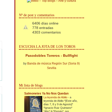
Nº de post y comentarios
6406 días online
778 entradas
4303 comentarios
ESCUCHA LA JOTA DE LOS TOROS
Pasodobles Toreros - Bullfight
by
Banda de música Región Sur (Soria 9)
Sevilla
Mi lista de blogs
Salmonetes Ya No Nos Quedan
La leyenda de Abilio
-
a
leyenda de Abilio *[Este año,
días 7, 8 y 9 de Agosto]*
*Ignacio Ruiz Quintano*
*Abc* A *Pemán*, por