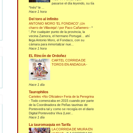
pasarse el día leyendo, su tía
*Inés* le ...
Hace 1 hora
Del toro al infinito
ANTONIO MORO 'EL FONDACO' ¡Un
charro de Villavieja! / por Paco Cañamero
-
*
'..Por cualquier punto de la provincia, la
vecina Zamora, el hermano Portugal… ahí
llega Antonio Moro, el Fondaco, con su
cámara para inmortalizar nue...
Hace 1 hora
EL Rincón de Ordoñez
CARTEL CORRIDA DE
TOROS EN ANDAGUA
-
Hace 1 día
Taurophilos
Carteles «No Oficiales» Feria de la Peregrina
-
Todo comenzaba en 2015 cuando por parte
de la Coordinadora de Peñas taurinas de
Pontevedra tal y como se recogía en el diario
Digital Pontevedra Viva (Leer...
Hace 1 día
La tauromaquia en Tarifa
LA CORRIDA DE MIURA EN