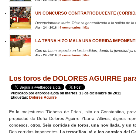
UN CONCURSO CONTRAPRODUCENTE (CORRIDA
Decepcionante tarde. Tristeza generalizada a la salida de la 
Abr - 24 - 2016 |
4 comentarios
|
Más
LA TERNA HIZO MALA UNA CORRIDA IMPONENTE
Con un buen aspecto en los tendidos, donde la juventud ya no
Abr - 24 - 2016 |
0 comentarios
|
Más
Los toros de DOLORES AGUIRRE para
Publicado por
eltorodelajota
on martes, 13 de diciembre de 2011
Etiquetas:
Dolores Aguirre
En la majestuosa "Dehesa de Frías", sita en Constantina, provi
propiedad de Doña Dolores Aguirre Ybarra. Altivos, dignos repr
condesos, otros.
Seis corridas de toros, una novillada, y un 
Dos corridas imponentes.
La terrorífica irá a los corrales del G