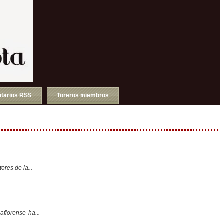
tarios RSS
Toreros miembros
ores de la...
aflorense ha...