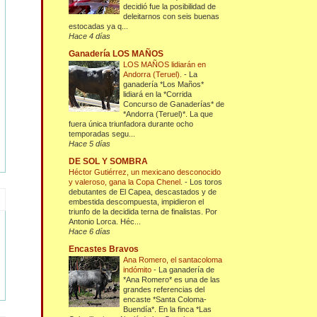
decidió fue la posibilidad de
deleitarnos con seis buenas
estocadas ya q...
Hace 4 días
Ganadería LOS MAÑOS
LOS MAÑOS lidiarán en
Andorra (Teruel).
-
La
ganadería *Los Maños*
lidiará en la *Corrida
Concurso de Ganaderías* de
*Andorra (Teruel)*. La que
fuera única triunfadora durante ocho
temporadas segu...
Hace 5 días
DE SOL Y SOMBRA
Héctor Gutiérrez, un mexicano desconocido
y valeroso, gana la Copa Chenel.
-
Los toros
debutantes de El Capea, descastados y de
embestida descompuesta, impidieron el
triunfo de la decidida terna de finalistas. Por
Antonio Lorca. Héc...
Hace 6 días
Encastes Bravos
Ana Romero, el santacoloma
indómito
-
La ganadería de
*Ana Romero* es una de las
grandes referencias del
encaste *Santa Coloma-
Buendía*. En la finca *Las