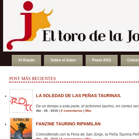
Al Ruedo
Sobre el Autor
Posts RSS
Comen
POST MÁS RECIENTES
LA SOLEDAD DE LAS PEÑAS TAURINAS.
De un tiempo a esta parte, el activismo taurino, en ciertos sect
Abr - 26 - 2016 |
0 comentarios
|
Más
FANZINE TAURINO RIPAMILÁN
Coincidiendo con la Feria de San Jorge, la Peña Taurina Peñ
Abr - 25 - 2016 |
0 comentarios
|
Más