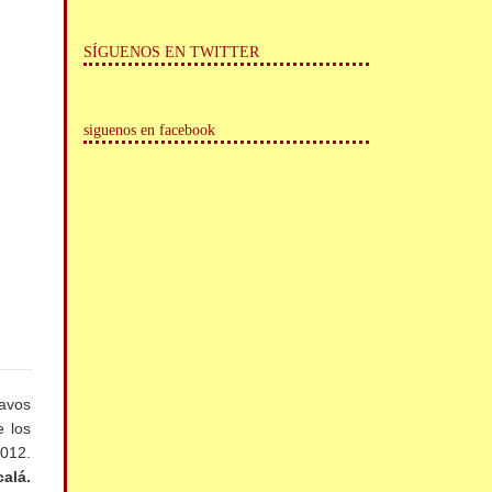
SÍGUENOS EN TWITTER
siguenos en facebook
ravos
e los
2012.
calá.