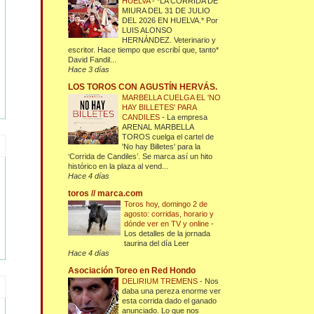
HUELVA
-
*LA CORRIDA DE
MIURA DEL 31 DE JULIO
DEL 2026 EN HUELVA.* Por
LUIS ALONSO
HERNÁNDEZ. Veterinario y
escritor. Hace tiempo que escribí que, tanto*
David Fandil...
Hace 3 días
LOS TOROS CON AGUSTÍN HERVÁS.
MARBELLA CUELGA EL 'NO
HAY BILLETES' PARA
CANDILES
-
La empresa
ARENAL MARBELLA
TOROS cuelga el cartel de
'No hay Billetes' para la
‘Corrida de Candiles’. Se marca así un hito
histórico en la plaza al vend...
Hace 4 días
toros // marca.com
Toros hoy, domingo 2 de
agosto: corridas, horario y
dónde ver en TV y online
-
Los detalles de la jornada
taurina del día Leer
Hace 4 días
Asociación Toreo en Red Hondo
DELIRIUM TREMENS
-
Nos
daba una pereza enorme ver
esta corrida dado el ganado
anunciado. Lo que nos