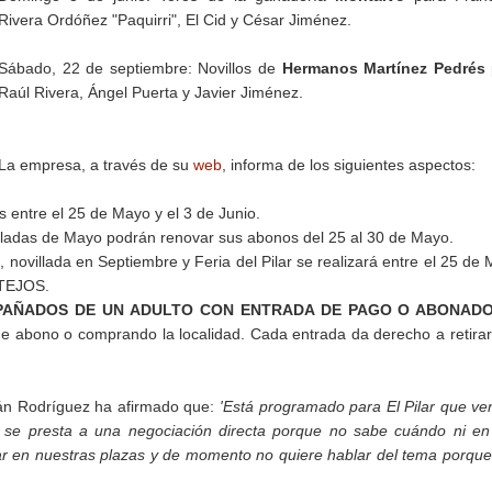
Rivera Ordóñez "Paquirri", El Cid y César Jiménez.
Sábado, 22 de septiembre: Novillos de
Hermanos Martínez Pedrés
Raúl Rivera, Ángel Puerta y Javier Jiménez.
La empresa, a través de su
web
, informa de los siguientes aspectos:
s entre el 25 de Mayo y el 3 de Junio.
illadas de Mayo podrán renovar sus abonos del 25 al 30 de Mayo.
 novillada en Septiembre y Feria del Pilar se realizará entre el 25 de
TEJOS.
PAÑADOS DE UN ADULTO CON ENTRADA DE PAGO O ABONAD
a de abono o comprando la localidad. Cada entrada da derecho a retira
tián Rodríguez ha afirmado que:
'Está programado para El Pilar que v
o se presta a una negociación directa porque no sabe cuándo ni e
ar en nuestras plazas y de momento no quiere hablar del tema porqu