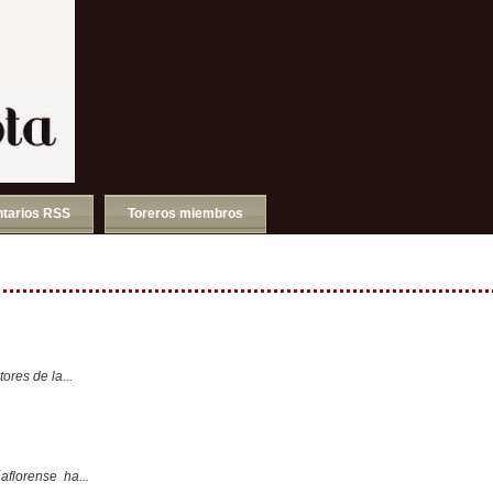
tarios RSS
Toreros miembros
ores de la...
aflorense ha...