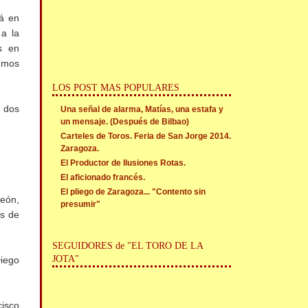
rá en
a la
s en
remos
LOS POST MAS POPULARES
e dos
Una señal de alarma, Matías, una estafa y
un mensaje. (Después de Bilbao)
Carteles de Toros. Feria de San Jorge 2014.
Zaragoza.
El Productor de Ilusiones Rotas.
El aficionado francés.
El pliego de Zaragoza... "Contento sin
eón,
presumir"
es de
SEGUIDORES de "EL TORO DE LA
JOTA"
iego
isco