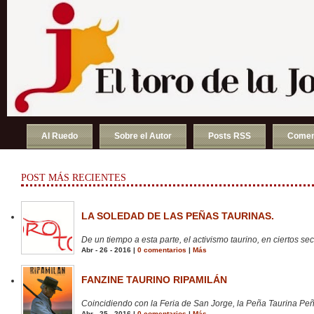
Al Ruedo
Sobre el Autor
Posts RSS
Comen
POST MÁS RECIENTES
LA SOLEDAD DE LAS PEÑAS TAURINAS.
De un tiempo a esta parte, el activismo taurino, en ciertos sect
Abr - 26 - 2016 |
0 comentarios
|
Más
FANZINE TAURINO RIPAMILÁN
Coincidiendo con la Feria de San Jorge, la Peña Taurina Peñ
Abr - 25 - 2016 |
0 comentarios
|
Más