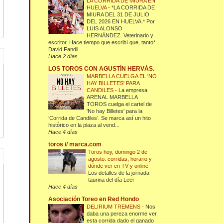
LA CORRIDA DE MIURA EN
HUELVA
-
*LA CORRIDA DE
MIURA DEL 31 DE JULIO
DEL 2026 EN HUELVA.* Por
LUIS ALONSO
HERNÁNDEZ. Veterinario y
escritor. Hace tiempo que escribí que, tanto*
David Fandil...
Hace 2 días
LOS TOROS CON AGUSTÍN HERVÁS.
MARBELLA CUELGA EL 'NO
HAY BILLETES' PARA
CANDILES
-
La empresa
ARENAL MARBELLA
TOROS cuelga el cartel de
'No hay Billetes' para la
‘Corrida de Candiles’. Se marca así un hito
histórico en la plaza al vend...
Hace 4 días
toros // marca.com
Toros hoy, domingo 2 de
agosto: corridas, horario y
dónde ver en TV y online
-
Los detalles de la jornada
taurina del día Leer
Hace 4 días
Asociación Toreo en Red Hondo
DELIRIUM TREMENS
-
Nos
daba una pereza enorme ver
esta corrida dado el ganado