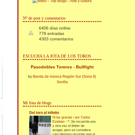
Nº de post y comentarios
6406 días online
778 entradas
4303 comentarios
ESCUCHA LA JOTA DE LOS TOROS
Pasodobles Toreros - Bullfight
by
Banda de música Región Sur (Soria 9)
Sevilla
Mi lista de blogs
Del toro al infinito
Ni las gracias / por Carlos
Esteban
-
*'..Se recuerda una
y otra vez el deber de
acoger, pero se considera
casi ofensivo recordar que el