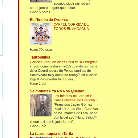
acogido sigue siendo un
extranjero o sugerir que deber...
Hace 6 horas
EL Rincón de Ordoñez
CARTEL CORRIDA DE
TOROS EN ANDAGUA
-
Hace 20 horas
Taurophilos
Carteles «No Oficiales» Feria de la Peregrina
-
Todo comenzaba en 2015 cuando por parte
de la Coordinadora de Peñas taurinas de
Pontevedra tal y como se recogía en el diario
Digital Pontevedra Viva (Leer...
Hace 1 día
Salmonetes Ya No Nos Quedan
Los Infantes de Lara en la
Calle Cabezas, de Córdoba
-
*Francisco Javier Gómez
Izquierdo* Las Siete Cabezas
de los Infantes de Lara -ocho
con la del ayo *Nuño Salido*-
tienen calle en la judería de C...
Hace 1 día
La tauromaquia en Tarifa