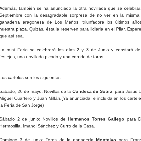
Además, también se ha anunciado la otra novillada que se celebra
Septiembre con la desagradable sorpresa de no ver en la misma 
ganadería aragonesa de Los Maños, triunfadora los últimos año
nuestra plaza. Quizás, ésta la reserven para lidiarla en el Pilar. Espe
que así sea.
La mini Feria se celebrará los días 2 y 3 de Junio y constará d
festejos, una novillada picada y una corrida de toros.
Los carteles son los siguientes:
Sábado, 26 de mayo: Novillos de la
Condesa de Sobral
para Jesús L
Miguel Cuartero y Juan Millán.(Ya anunciada, e incluida en los cartel
la Feria de San Jorge)
Sábado 2 de junio: Novillos de
Hermanos Torres Gallego
para D
Hermosilla, Imanol Sánchez y Curro de la Casa.
Domingo 3 de junio: Toros de la ganadería
Montalvo
para Franc