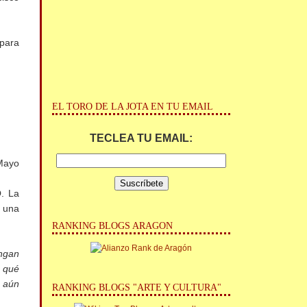
para
EL TORO DE LA JOTA EN TU EMAIL
TECLEA TU EMAIL:
 Mayo
O
. La
r una
RANKING BLOGS ARAGON
engan
n qué
e aún
RANKING BLOGS "ARTE Y CULTURA"