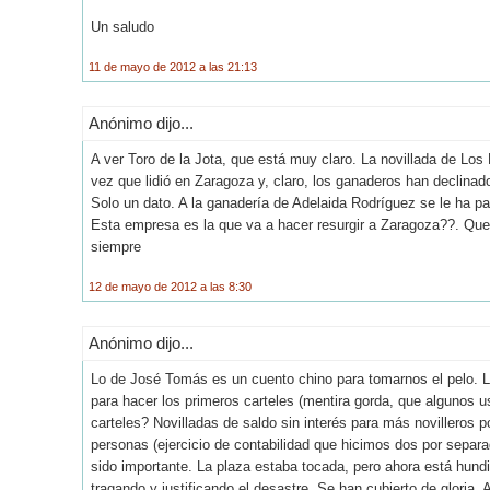
Un saludo
11 de mayo de 2012 a las 21:13
Anónimo dijo...
A ver Toro de la Jota, que está muy claro. La novillada de Lo
vez que lidió en Zaragoza y, claro, los ganaderos han declinad
Solo un dato. A la ganadería de Adelaida Rodríguez se le ha 
Esta empresa es la que va a hacer resurgir a Zaragoza??. Que 
siempre
12 de mayo de 2012 a las 8:30
Anónimo dijo...
Lo de José Tomás es un cuento chino para tomarnos el pelo. L
para hacer los primeros carteles (mentira gorda, que algunos us
carteles? Novilladas de saldo sin interés para más novilleros 
personas (ejercicio de contabilidad que hicimos dos por separa
sido importante. La plaza estaba tocada, pero ahora está hundid
tragando y justificando el desastre. Se han cubierto de gloria.