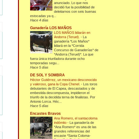
anunciado. Lo que nos
decidió fue la posibilidad de
deleitarnos con seis buenas
estocadas ya q...
Hace 4 días
Ganadería LOS MAÑOS
LOS MAÑOS lidiarán en
Andorra (Teruel).
-
La
ganadería *Los Maños*
lidiará en la *Corrida
Concurso de Ganaderías* de
*Andorra (Teruel)*. La que
fuera única triunfadora durante ocho
temporadas segu...
Hace 5 días
DE SOL Y SOMBRA
Héctor Gutiérrez, un mexicano desconocido
y valeroso, gana la Copa Chenel.
-
Los toros
debutantes de El Capea, descastados y de
embestida descompuesta, impidieron el
triunfo de la decidida terna de finalistas. Por
Antonio Lorca. Héc...
Hace 5 días
Encastes Bravos
Ana Romero, el santacoloma
indómito
-
La ganadería de
*Ana Romero* es una de las
grandes referencias del
encaste *Santa Coloma-