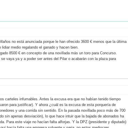
s Maños no está anunciada porque le han ofrecido 3600 € menos que la última
o lidiar medio regalando el ganado y hacen bien.
pagado 8500 € en concepto de una novillada más un toro para Concurso.
se vaya ya y a poder ser antes del Pilar o acabarán con la plaza para
os carteles infumables. Antes la excusa era que no habían tenido tiempo
aron para justificar). Y ahora ¿cuál es la excusa de esta porquería de
ponedores y una corrida sin sentido. En la pasada novillada poco más de 700
do sin apenas desviación), lo que hace intuir que la bajada de abonados ha
a. Para este viaje no hacían falta alforjas. Y la DPZ (presidente y diputado)
 Aquí hacía falta una empresa solvente y seria, no estos mediocres.