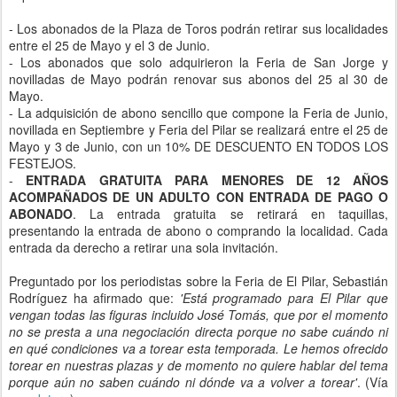
- Los abonados de la Plaza de Toros podrán retirar sus localidades
entre el 25 de Mayo y el 3 de Junio.
- Los abonados que solo adquirieron la Feria de San Jorge y
novilladas de Mayo podrán renovar sus abonos del 25 al 30 de
Mayo.
- La adquisición de abono sencillo que compone la Feria de Junio,
novillada en Septiembre y Feria del Pilar se realizará entre el 25 de
Mayo y 3 de Junio, con un 10% DE DESCUENTO EN TODOS LOS
FESTEJOS.
-
ENTRADA GRATUITA PARA MENORES DE 12 AÑOS
ACOMPAÑADOS DE UN ADULTO CON ENTRADA DE PAGO O
ABONADO
. La entrada gratuita se retirará en taquillas,
presentando la entrada de abono o comprando la localidad. Cada
entrada da derecho a retirar una sola invitación.
Preguntado por los periodistas sobre la Feria de El Pilar, Sebastián
Rodríguez ha afirmado que:
'Está programado para El Pilar que
vengan todas las figuras incluido José Tomás, que por el momento
no se presta a una negociación directa porque no sabe cuándo ni
en qué condiciones va a torear esta temporada. Le hemos ofrecido
torear en nuestras plazas y de momento no quiere hablar del tema
porque aún no saben cuándo ni dónde va a volver a torear'
. (Vía