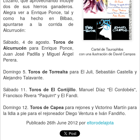
Lozano, que aprovechando incluye
dos de sus hierros ganaderos.
Alegra ver a Enrique Ponce, tal y
como ha hecho en Bilbao,
apuntarse a la corrida de
Alcurrucén:
Sábado, 4 de agosto.
Toros de
Alcurrucén
para Enrique Ponce,
Cartel de Taurophilos
Juan José Padilla y Miguel Ángel
con una ilustración de David Campos
Perera.
Domingo 5.
Toros de Torrealta
para El Juli, Sebastián Castella y
Alejandro Talavante.
Sábado 11.
Toros de El Cortijillo
. Manuel Díaz "El Cordobés",
Francisco Rivera "Paquirri" y El Fandi.
Domingo 12.
Toros de Capea
para rejones y Victorino Martín para
la lidia a pie para el rejoneador Diego Ventura e Iván Fandiño.
Publicado
26th June 2012
por
eltorodelajota