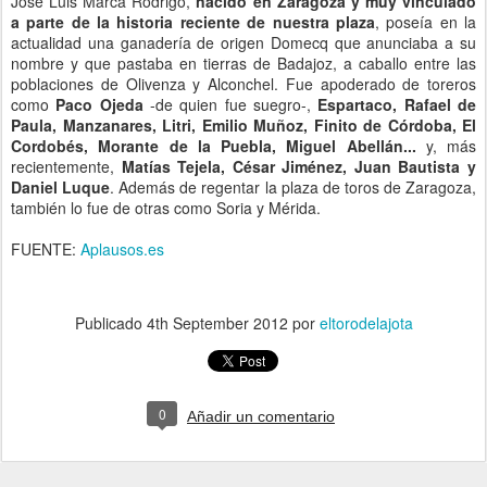
José Luis Marca Rodrigo,
nacido en Zaragoza y muy vinculado
a parte de la historia reciente de nuestra plaza
, poseía en la
actualidad una ganadería de origen Domecq que anunciaba a su
nombre y que pastaba en tierras de Badajoz, a caballo entre las
poblaciones de Olivenza y Alconchel. Fue apoderado de toreros
como
Paco Ojeda
-de quien fue suegro-,
Espartaco, Rafael de
Paula, Manzanares, Litri, Emilio Muñoz, Finito de Córdoba, El
Cordobés, Morante de la Puebla, Miguel Abellán...
y, más
recientemente,
Matías Tejela, César Jiménez, Juan Bautista y
Daniel Luque
. Además de regentar la plaza de toros de Zaragoza,
también lo fue de otras como Soria y Mérida.
FUENTE:
Aplausos.es
Publicado
4th September 2012
por
eltorodelajota
0
Añadir un comentario