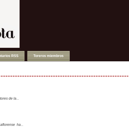
tarios RSS
Toreros miembros
ores de la...
aflorense ha...