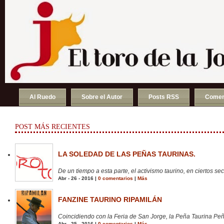
Al Ruedo
Sobre el Autor
Posts RSS
Comen
POST MÁS RECIENTES
LA SOLEDAD DE LAS PEÑAS TAURINAS.
De un tiempo a esta parte, el activismo taurino, en ciertos sect
Abr - 26 - 2016 |
0 comentarios
|
Más
FANZINE TAURINO RIPAMILÁN
Coincidiendo con la Feria de San Jorge, la Peña Taurina Peñ
Abr - 25 - 2016 |
0 comentarios
|
Más