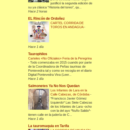
justificó la segunda edición de
su ya clásica “Historia del toreo”, qu...
Hace 2 horas
EL Rincón de Ordoñez
CARTEL CORRIDA DE
TOROS EN ANDAGUA
-
Hace 1 día
Taurophilos
Carteles «No Oficiales» Feria de la Peregrina
-
Todo comenzaba en 2015 cuando por parte
de la Coordinadora de Peñas taurinas de
Pontevedra tal y como se recogía en el diario
Digital Pontevedra Viva (Leer...
Hace 1 día
Salmonetes Ya No Nos Quedan
Los Infantes de Lara en la
Calle Cabezas, de Córdoba
-
*Francisco Javier Gómez
Izquierdo* Las Siete Cabezas
de los Infantes de Lara -ocho
con la del ayo *Nuño Salido*-
tienen calle en la judería de C...
Hace 1 día
La tauromaquia en Tarifa