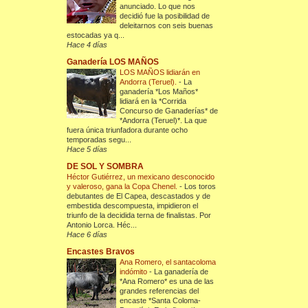
anunciado. Lo que nos
decidió fue la posibilidad de
deleitarnos con seis buenas
estocadas ya q...
Hace 4 días
Ganadería LOS MAÑOS
LOS MAÑOS lidiarán en
Andorra (Teruel).
-
La
ganadería *Los Maños*
lidiará en la *Corrida
Concurso de Ganaderías* de
*Andorra (Teruel)*. La que
fuera única triunfadora durante ocho
temporadas segu...
Hace 5 días
DE SOL Y SOMBRA
Héctor Gutiérrez, un mexicano desconocido
y valeroso, gana la Copa Chenel.
-
Los toros
debutantes de El Capea, descastados y de
embestida descompuesta, impidieron el
triunfo de la decidida terna de finalistas. Por
Antonio Lorca. Héc...
Hace 6 días
Encastes Bravos
Ana Romero, el santacoloma
indómito
-
La ganadería de
*Ana Romero* es una de las
grandes referencias del
encaste *Santa Coloma-