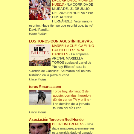
LA CORRIDA DE MIURA EN
HUELVA
-
*LA CORRIDA DE
MIURA DEL 31 DE JULIO
DEL 2026 EN HUELVA.* Por
LUIS ALONSO
HERNÁNDEZ. Veterinario y
escritor. Hace tiempo que escribí que, tanto*
David Fandil...
Hace 3 días
LOS TOROS CON AGUSTÍN HERVÁS.
MARBELLA CUELGA EL 'NO
HAY BILLETES' PARA
CANDILES
-
La empresa
ARENAL MARBELLA
TOROS cuelga el cartel de
'No hay Billetes' para la
‘Corrida de Candiles’. Se marca así un hito
histórico en la plaza al vend...
Hace 4 días
toros // marca.com
Toros hoy, domingo 2 de
agosto: corridas, horario y
dónde ver en TV y online
-
Los detalles de la jornada
taurina del día Leer
Hace 4 días
Asociación Toreo en Red Hondo
DELIRIUM TREMENS
-
Nos
daba una pereza enorme ver
esta corrida dado el ganado