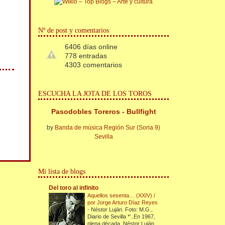
Nº de post y comentarios
6406 días online
778 entradas
4303 comentarios
ESCUCHA LA JOTA DE LOS TOROS
Pasodobles Toreros - Bullfight
by
Banda de música Región Sur (Soria 9)
Sevilla
Mi lista de blogs
Del toro al infinito
Aquellos sesenta… (XXIV) /
por Jorge Arturo Díaz Reyes
-
Néstor Luján. Foto: M.G.,
Diario de Sevilla *'..En 1967,
plena década, Néstor Luján