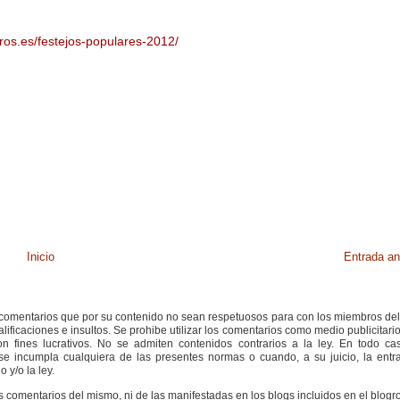
ros.es/festejos-populares-2012/
Inicio
Entrada an
s comentarios que por su contenido no sean respetuosos para con los miembros de
ificaciones e insultos. Se prohibe utilizar los comentarios como medio publicitari
 fines lucrativos. No se admiten contenidos contrarios a la ley. En todo cas
e incumpla cualquiera de las presentes normas o cuando, a su juicio, la entr
 y/o la ley.
s comentarios del mismo, ni de las manifestadas en los blogs incluidos en el blogro