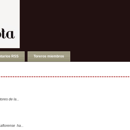
tarios RSS
Toreros miembros
ores de la...
aflorense ha...