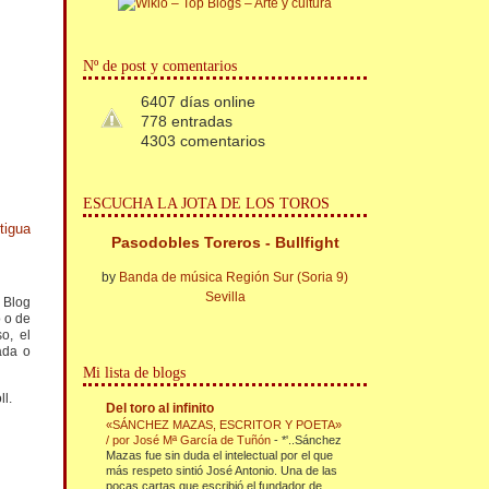
Nº de post y comentarios
6407 días online
778 entradas
4303 comentarios
ESCUCHA LA JOTA DE LOS TOROS
tigua
Pasodobles Toreros - Bullfight
by
Banda de música Región Sur (Soria 9)
Sevilla
l Blog
o o de
o, el
ada o
Mi lista de blogs
ll.
Del toro al infinito
«SÁNCHEZ MAZAS, ESCRITOR Y POETA»
/ por José Mª García de Tuñón
-
*'..Sánchez
Mazas fue sin duda el intelectual por el que
más respeto sintió José Antonio. Una de las
pocas cartas que escribió el fundador de