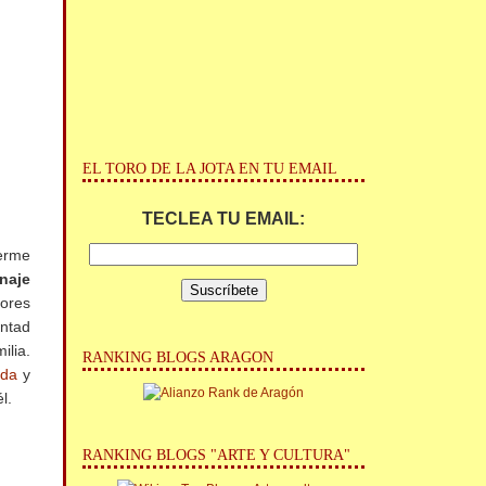
EL TORO DE LA JOTA EN TU EMAIL
TECLEA TU EMAIL:
cerme
naje
tores
untad
ilia.
RANKING BLOGS ARAGON
ida
y
l.
RANKING BLOGS "ARTE Y CULTURA"