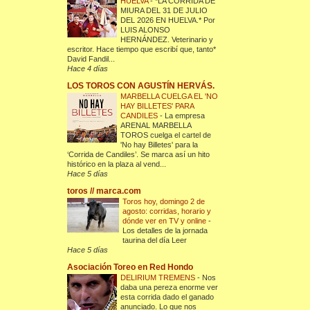
HUELVA
-
*LA CORRIDA DE
MIURA DEL 31 DE JULIO
DEL 2026 EN HUELVA.* Por
LUIS ALONSO
HERNÁNDEZ. Veterinario y
escritor. Hace tiempo que escribí que, tanto*
David Fandil...
Hace 4 días
LOS TOROS CON AGUSTÍN HERVÁS.
MARBELLA CUELGA EL 'NO
HAY BILLETES' PARA
CANDILES
-
La empresa
ARENAL MARBELLA
TOROS cuelga el cartel de
'No hay Billetes' para la
‘Corrida de Candiles’. Se marca así un hito
histórico en la plaza al vend...
Hace 5 días
toros // marca.com
Toros hoy, domingo 2 de
agosto: corridas, horario y
dónde ver en TV y online
-
Los detalles de la jornada
taurina del día Leer
Hace 5 días
Asociación Toreo en Red Hondo
DELIRIUM TREMENS
-
Nos
daba una pereza enorme ver
esta corrida dado el ganado
anunciado. Lo que nos