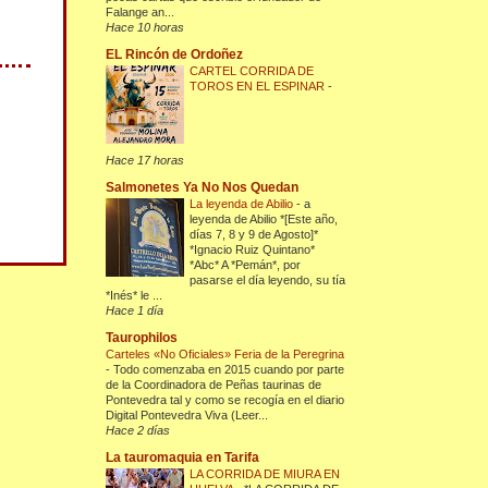
Falange an...
Hace 10 horas
EL Rincón de Ordoñez
CARTEL CORRIDA DE
TOROS EN EL ESPINAR
-
Hace 17 horas
Salmonetes Ya No Nos Quedan
La leyenda de Abilio
-
a
leyenda de Abilio *[Este año,
días 7, 8 y 9 de Agosto]*
*Ignacio Ruiz Quintano*
*Abc* A *Pemán*, por
pasarse el día leyendo, su tía
*Inés* le ...
Hace 1 día
Taurophilos
Carteles «No Oficiales» Feria de la Peregrina
-
Todo comenzaba en 2015 cuando por parte
de la Coordinadora de Peñas taurinas de
Pontevedra tal y como se recogía en el diario
Digital Pontevedra Viva (Leer...
Hace 2 días
La tauromaquia en Tarifa
LA CORRIDA DE MIURA EN