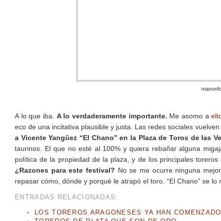
manonfo
A lo que iba.
A lo verdaderamente importante.
Me asomo a
elt
eco de una incitativa plausible y justa. Las redes sociales vuelven
a Vicente Yangüez “El Chano” en la Plaza de Toros de las V
taurinos. El que no esté al 100% y quiera rebañar alguna miga
política de la propiedad de la plaza, y de los principales toreros
¿Razones para este festival?
No se me ocurre ninguna mejor
repasar cómo, dónde y porqué le atrapó el toro. “El Chano” se lo
ENTRADAS RELACIONADAS:
LOS TOREROS ARAGONESES YA HAN COMENZAD