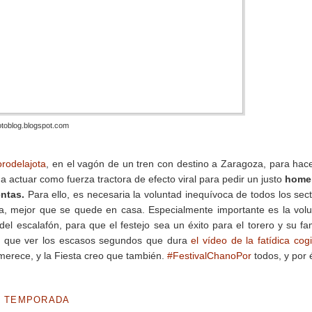
toblog.blogspot.com
orodelajota
, en el vagón de un tren con destino a Zaragoza, para ha
 a actuar como fuerza tractora de efecto viral para pedir un justo
home
entas.
Para ello, es necesaria la voluntad inequívoca de todos los sec
ja, mejor que se quede en casa. Especialmente importante es la vol
 del escalafón, para que el festejo sea un éxito para el torero y su fam
 que ver los escasos segundos que dura
el vídeo de la fatídica cog
 merece, y la Fiesta creo que también.
#FestivalChanoPor
todos, y por é
O TEMPORADA