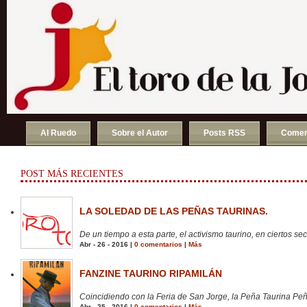
Al Ruedo
Sobre el Autor
Posts RSS
Comen
POST MÁS RECIENTES
LA SOLEDAD DE LAS PEÑAS TAURINAS.
De un tiempo a esta parte, el activismo taurino, en ciertos sect
Abr - 26 - 2016 |
0 comentarios
|
Más
FANZINE TAURINO RIPAMILÁN
Coincidiendo con la Feria de San Jorge, la Peña Taurina Peñ
Abr - 25 - 2016 |
0 comentarios
|
Más