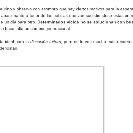
be taurino y observo con asombro que hay ciertos motivos para la esper
é apasionante a tenor de las noticias que van sucediéndose estas pri
 un día para otro.
Determinados vicios no se solucionan con bu
eso hace falta un cambio generacional.
a ideal para la
discusión tuitera
, pero no le veo mucho más recorrid
/denostan.