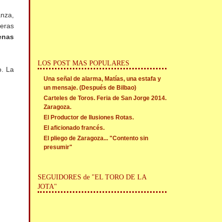
anza,
meras
enas
LOS POST MAS POPULARES
o. La
Una señal de alarma, Matías, una estafa y
un mensaje. (Después de Bilbao)
Carteles de Toros. Feria de San Jorge 2014.
Zaragoza.
El Productor de Ilusiones Rotas.
El aficionado francés.
El pliego de Zaragoza... "Contento sin
presumir"
SEGUIDORES de "EL TORO DE LA
JOTA"