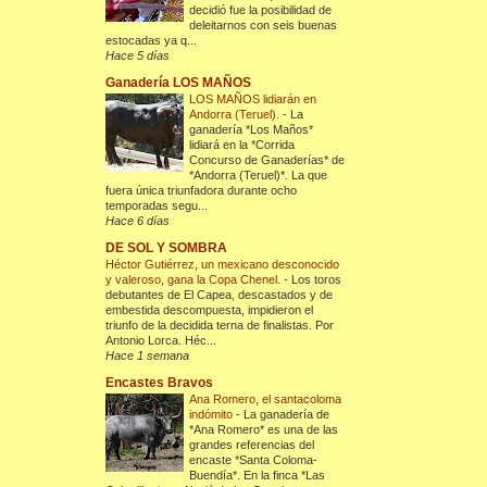
decidió fue la posibilidad de
deleitarnos con seis buenas
estocadas ya q...
Hace 5 días
Ganadería LOS MAÑOS
LOS MAÑOS lidiarán en
Andorra (Teruel).
-
La
ganadería *Los Maños*
lidiará en la *Corrida
Concurso de Ganaderías* de
*Andorra (Teruel)*. La que
fuera única triunfadora durante ocho
temporadas segu...
Hace 6 días
DE SOL Y SOMBRA
Héctor Gutiérrez, un mexicano desconocido
y valeroso, gana la Copa Chenel.
-
Los toros
debutantes de El Capea, descastados y de
embestida descompuesta, impidieron el
triunfo de la decidida terna de finalistas. Por
Antonio Lorca. Héc...
Hace 1 semana
Encastes Bravos
Ana Romero, el santacoloma
indómito
-
La ganadería de
*Ana Romero* es una de las
grandes referencias del
encaste *Santa Coloma-
Buendía*. En la finca *Las