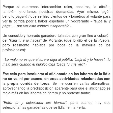
Porque si queremos intercambiar roles, nosotros, la afición,
también tendríamos nuestras demandas. Ayer mismo, algún
bendito
paganini
que se hizo cientos de kilómetros al volante para
ver la corrida podría haber espetado un vociferante -
"sube tú y
paga" ... por ver este coñazo insoportable
-.
Un conocido y honrado ganadero tuiteaba con gran tino a colación
del
"baja tú y lo haces"
de Morante. (que lo dijo el de la Puebla,
pero realmente hablaba por boca de la mayoría de los
profesionales):
- Lo malo no es que el torero diga al público "baja tú y lo haces"...lo
malo será cuando el público diga "paga tú y te veo" -
Ese celo para involucrar al aficionado en las labores de la lidia
no se ve, ni por asomo, en otras actividades relacionadas con
la propia corrida de toros.
Se me ocurren varias alternativas,
aprovechando la predisposición aparente para que el aficionado se
moje más en las labores del torero y no proteste tanto:
"Entra tú y selecciona los hierros"
, para cuando hay que
seleccionar las ganaderías que se lidian en la Feria.