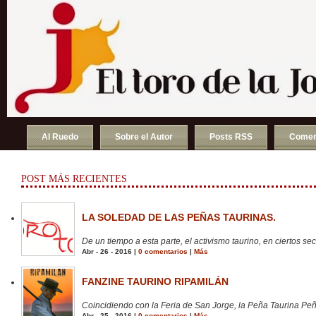
Al Ruedo
Sobre el Autor
Posts RSS
Comen
POST MÁS RECIENTES
LA SOLEDAD DE LAS PEÑAS TAURINAS.
De un tiempo a esta parte, el activismo taurino, en ciertos sect
Abr - 26 - 2016 |
0 comentarios
|
Más
FANZINE TAURINO RIPAMILÁN
Coincidiendo con la Feria de San Jorge, la Peña Taurina Peñ
Abr - 25 - 2016 |
0 comentarios
|
Más