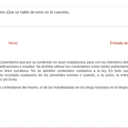
ino.¡Que se hable de toros es la cuestión¡
Inicio
Entrada an
s comentarios que por su contenido no sean respetuosos para con los miembros de
ificaciones e insultos. Se prohibe utilizar los comentarios como medio publicitari
 fines lucrativos. No se admiten contenidos contrarios a la ley. En todo cas
e incumpla cualquiera de las presentes normas o cuando, a su juicio, la entr
 y/o la ley.
s comentarios del mismo, ni de las manifestadas en los blogs incluidos en el blogro