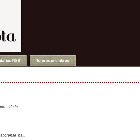
tarios RSS
Toreros miembros
ores de la...
aflorense ha...