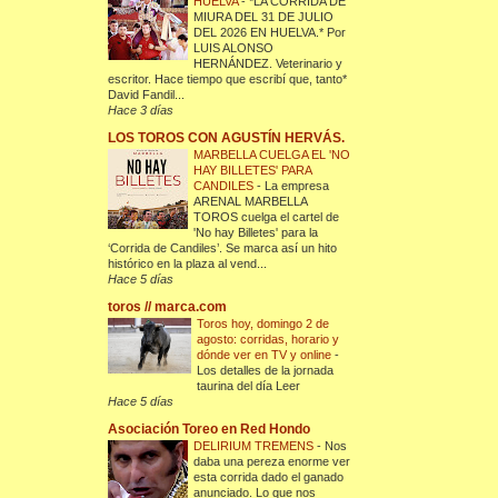
HUELVA
-
*LA CORRIDA DE
MIURA DEL 31 DE JULIO
DEL 2026 EN HUELVA.* Por
LUIS ALONSO
HERNÁNDEZ. Veterinario y
escritor. Hace tiempo que escribí que, tanto*
David Fandil...
Hace 3 días
LOS TOROS CON AGUSTÍN HERVÁS.
MARBELLA CUELGA EL 'NO
HAY BILLETES' PARA
CANDILES
-
La empresa
ARENAL MARBELLA
TOROS cuelga el cartel de
'No hay Billetes' para la
‘Corrida de Candiles’. Se marca así un hito
histórico en la plaza al vend...
Hace 5 días
toros // marca.com
Toros hoy, domingo 2 de
agosto: corridas, horario y
dónde ver en TV y online
-
Los detalles de la jornada
taurina del día Leer
Hace 5 días
Asociación Toreo en Red Hondo
DELIRIUM TREMENS
-
Nos
daba una pereza enorme ver
esta corrida dado el ganado
anunciado. Lo que nos