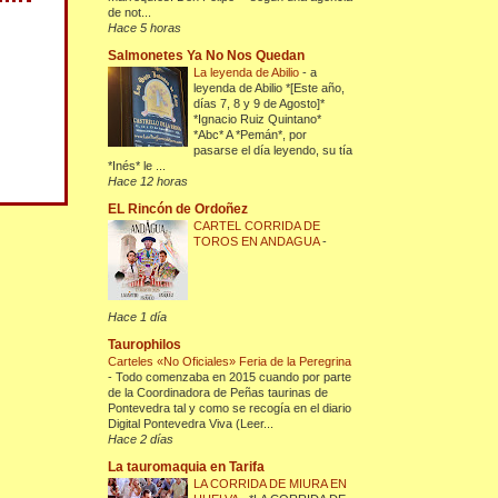
de not...
Hace 5 horas
Salmonetes Ya No Nos Quedan
La leyenda de Abilio
-
a
leyenda de Abilio *[Este año,
días 7, 8 y 9 de Agosto]*
*Ignacio Ruiz Quintano*
*Abc* A *Pemán*, por
pasarse el día leyendo, su tía
*Inés* le ...
Hace 12 horas
EL Rincón de Ordoñez
CARTEL CORRIDA DE
TOROS EN ANDAGUA
-
Hace 1 día
Taurophilos
Carteles «No Oficiales» Feria de la Peregrina
-
Todo comenzaba en 2015 cuando por parte
de la Coordinadora de Peñas taurinas de
Pontevedra tal y como se recogía en el diario
Digital Pontevedra Viva (Leer...
Hace 2 días
La tauromaquia en Tarifa
LA CORRIDA DE MIURA EN