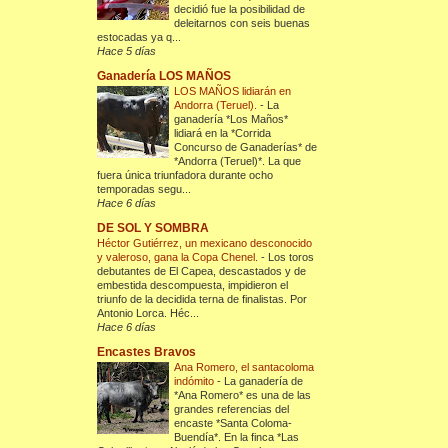
decidió fue la posibilidad de
deleitarnos con seis buenas
estocadas ya q...
Hace 5 días
Ganadería LOS MAÑOS
LOS MAÑOS lidiarán en
Andorra (Teruel).
-
La
ganadería *Los Maños*
lidiará en la *Corrida
Concurso de Ganaderías* de
*Andorra (Teruel)*. La que
fuera única triunfadora durante ocho
temporadas segu...
Hace 6 días
DE SOL Y SOMBRA
Héctor Gutiérrez, un mexicano desconocido
y valeroso, gana la Copa Chenel.
-
Los toros
debutantes de El Capea, descastados y de
embestida descompuesta, impidieron el
triunfo de la decidida terna de finalistas. Por
Antonio Lorca. Héc...
Hace 6 días
Encastes Bravos
Ana Romero, el santacoloma
indómito
-
La ganadería de
*Ana Romero* es una de las
grandes referencias del
encaste *Santa Coloma-
Buendía*. En la finca *Las