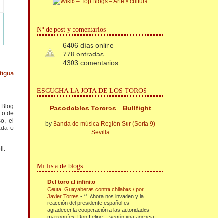
Nº de post y comentarios
6406 días online
778 entradas
4303 comentarios
tigua
ESCUCHA LA JOTA DE LOS TOROS
l Blog
Pasodobles Toreros - Bullfight
o o de
o, el
by
Banda de música Región Sur (Soria 9)
ada o
Sevilla
ll.
Mi lista de blogs
Del toro al infinito
Ceuta. Guayaberas contra chilabas / por
Javier Torres
-
*'..Ahora nos invaden y la
reacción del presidente español es
agradecer la cooperación a las autoridades
marroquíes. Don Felipe —según una agencia