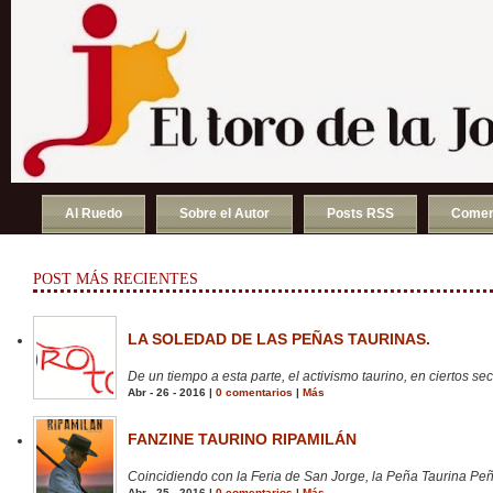
Al Ruedo
Sobre el Autor
Posts RSS
Comen
POST MÁS RECIENTES
LA SOLEDAD DE LAS PEÑAS TAURINAS.
De un tiempo a esta parte, el activismo taurino, en ciertos sect
Abr - 26 - 2016 |
0 comentarios
|
Más
FANZINE TAURINO RIPAMILÁN
Coincidiendo con la Feria de San Jorge, la Peña Taurina Peñ
Abr - 25 - 2016 |
0 comentarios
|
Más