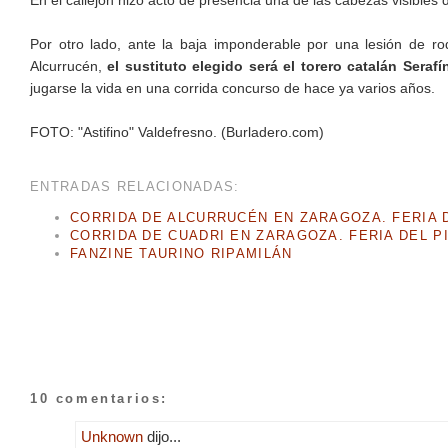
En el callejón hizo acto de presencia una de las cabezas visibles
Por otro lado, ante la baja imponderable por una lesión de ro
Alcurrucén,
el sustituto elegido será el torero catalán Serafí
jugarse la vida en una corrida concurso de hace ya varios años.
FOTO: "Astifino" Valdefresno. (Burladero.com)
ENTRADAS RELACIONADAS:
CORRIDA DE ALCURRUCÉN EN ZARAGOZA. FERIA D
CORRIDA DE CUADRI EN ZARAGOZA. FERIA DEL PI
FANZINE TAURINO RIPAMILÁN
10 comentarios:
Unknown
dijo...