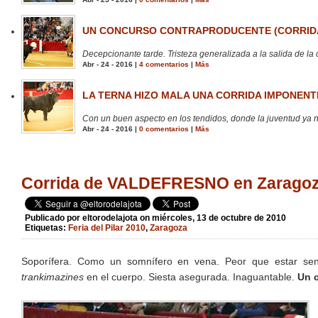
UN CONCURSO CONTRAPRODUCENTE (CORRIDA
Decepcionante tarde. Tristeza generalizada a la salida de la 
Abr - 24 - 2016 |
4 comentarios
|
Más
LA TERNA HIZO MALA UNA CORRIDA IMPONENTE
Con un buen aspecto en los tendidos, donde la juventud ya no
Abr - 24 - 2016 |
0 comentarios
|
Más
Corrida de VALDEFRESNO en Zaragoza.
Publicado por
eltorodelajota
on miércoles, 13 de octubre de 2010
Etiquetas:
Feria del Pilar 2010
,
Zaragoza
Soporífera. Como un somnífero en vena. Peor que estar sen
trankimazines
en el cuerpo. Siesta asegurada. Inaguantable.
Un 