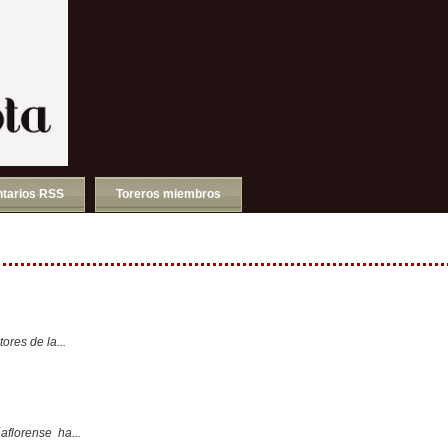
tarios RSS
Toreros miembros
ores de la...
aflorense ha...