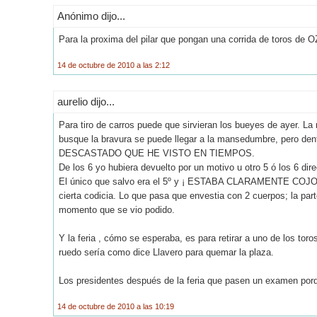
Anónimo dijo...
Para la proxima del pilar que pongan una corrida de toros de O
14 de octubre de 2010 a las 2:12
aurelio dijo...
Para tiro de carros puede que sirvieran los bueyes de ayer. L
busque la bravura se puede llegar a la mansedumbre, pero 
DESCASTADO QUE HE VISTO EN TIEMPOS.
De los 6 yo hubiera devuelto por un motivo u otro 5 ó los 6 dir
El único que salvo era el 5º y ¡ ESTABA CLARAMENTE COJO 
cierta codicia. Lo que pasa que envestia con 2 cuerpos; la part
momento que se vio podido.
Y la feria , cómo se esperaba, es para retirar a uno de los to
ruedo sería como dice Llavero para quemar la plaza.
Los presidentes después de la feria que pasen un examen porq
14 de octubre de 2010 a las 10:19