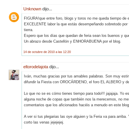
Unknown
dijo...
FIGURA!que entre foro, blogs y toros no me queda tiempo de esc
EXCELENTE labor la que estás desempeñando sobretodo por tod
tierra.
Espero que los días que quedan de feria sean los buenos y que
Un abrazo desde Castellón y ENHORABUENA por el blog.
14 de octubre de 2010 a las 12:20
eltorodelajota
dijo...
Iván, muchas gracias por tus amables palabras. Son muy estim
difundir la Fiesta con OROCÁRDENO, el foro EL ALBERO y dem
Lo que no se es cómo tienes tiempo para todo!!! jajajaja. Yo est
alguna noche de copas que también nos la merecemos, no me q
comentarios que los aficionados hacéis a menudo en este blog
A ver si tus plegarias las oye alguien y la Feria va para arri
corto las venas jejejejej.