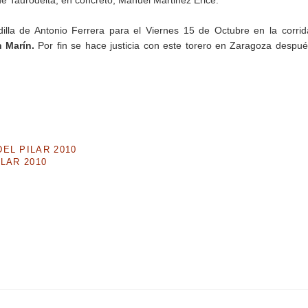
 de Taurodelta, en concreto, Manuel Martinez Erice.
dilla de Antonio Ferrera para el Viernes 15 de Octubre en la corri
n Marín.
Por fin se hace justicia con este torero en Zaragoza despu
EL PILAR 2010
LAR 2010