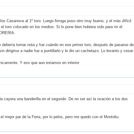
arlos Casanova al 1º toro. Luego Arruga puso otro muy bueno, y el más díficil
 el toro colocado en los medios. Si lo pone bien hubiera sido para mi el
 TORERIA.
e debería tomar nota y fue cuándo en ese primer toro, después de pasarse de
n dirigirse a nadie fue a puntillarlo y le dio un cachetazo. Lo levanto y cesar
micamente. Y eso que aun estamos en interior
a cayera una banderilla en el segundo. De no ser así la ovación a los dos
 el mejor par de la Feria, por lo pelos, pero me quedo con el Montoliu.