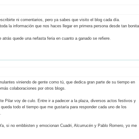
ribirte ni comentarios, pero ya sabes que visito el blog cada día.
a la información que nos haces llegar en primera persona desde tan bonita
 atrás quede una nefasta feria en cuanto a ganado se refiere.
ulantes viniendo de gente como tú, que dedica gran parte de su tiempo en
ás colaboraciones por otros blogs.
e Pilar voy de culo. Entre ir a padecer a la plaza, diversos actos festivos y
ueda todo el tiempo que me gustaría para responder cada uno de los
.
ba. Ya, si no embbisten y emocionan Cuadri, Alcurrucén y Pablo Romero, yo me