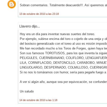
Sobran comentarios. Totalmente deacuerdo!!!. Así queremos afi
13 de octubre de 2010 a las 23:18
Llavero dijo...
Hoy era un día para inventar nuevas suertes del toreo.
Por ejemplo, subirse encima del toro o cojerlo de una oreja y 
del bostezo generalizado con el toreo al uso es misión imposib
Me han recordado mucho a los Toros de Forges, quien haya tenid
Son sus famosos TOROTUSOS, para los que inventa la siguien
PELIGULES, CUERNIBANANO, COLIFLORO, LENGUAFUER
LILA, CORNIFLACIDO, DENTONCILLO, CARABOBO, MIN
LINGUOLARGO, DESPERNADO, COLMILLOSO, CUERNIGRIFO
Si no nos lo tomáramos con humor, sería para pegarle fuego a 
A ver si algún año, aunque sea por equivocación, se confunden
Un saludo
14 de octubre de 2010 a las 1:18