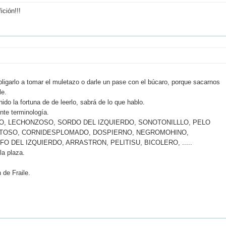
ción!!!
obligarlo a tomar el muletazo o darle un pase con el búcaro, porque sacarnos
le.
o la fortuna de de leerlo, sabrá de lo que hablo.
te terminología.
O, LECHONZOSO, SORDO DEL IZQUIERDO, SONOTONILLLO, PELO
UETOSO, CORNIDESPLOMADO, DOSPIERNO, NEGROMOHINO,
 DEL IZQUIERDO, ARRASTRON, PELITISU, BICOLERO, .....
la plaza.
 de Fraile.