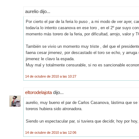
aurelio dijo...
Por cierto el par de la feria lo puso , a mi modo de ver ayer, c
todavía lo intento casanova en ese toro , en el 2º par suyo con
momento más torero de la feria, por dificultad, arrojo, valor y
También se vivio un momento muy triste , del que el president
faena cesar jimenez, por descastado el toro se echo, y arruga si
jimenez le clavo la espada.
Muy mal y totalmente censurable, si no es sancionable econo
14 de octubre de 2010 a las 10:27
eltorodelajota
dijo...
aurelio, muy bueno el par de Carlos Casanova, lástima que se l
toreros hubiera sido atronadora.
Siendo un espectacular par, si tuviera que decidir, hoy por hoy,
14 de octubre de 2010 a las 12:06