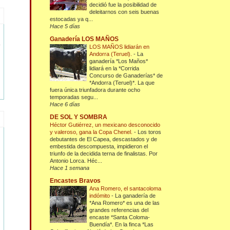
decidió fue la posibilidad de
deleitarnos con seis buenas
estocadas ya q...
Hace 5 días
Ganadería LOS MAÑOS
LOS MAÑOS lidiarán en
Andorra (Teruel).
-
La
ganadería *Los Maños*
lidiará en la *Corrida
Concurso de Ganaderías* de
*Andorra (Teruel)*. La que
fuera única triunfadora durante ocho
temporadas segu...
Hace 6 días
DE SOL Y SOMBRA
Héctor Gutiérrez, un mexicano desconocido
y valeroso, gana la Copa Chenel.
-
Los toros
debutantes de El Capea, descastados y de
embestida descompuesta, impidieron el
triunfo de la decidida terna de finalistas. Por
Antonio Lorca. Héc...
Hace 1 semana
Encastes Bravos
Ana Romero, el santacoloma
indómito
-
La ganadería de
*Ana Romero* es una de las
grandes referencias del
encaste *Santa Coloma-
Buendía*. En la finca *Las