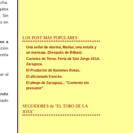
cha.
egaba
. Sin
as en
LOS POST MAS POPULARES
se a
Una señal de alarma, Matías, una estafa y
cción
un mensaje. (Después de Bilbao)
estía
Carteles de Toros. Feria de San Jorge 2014.
Zaragoza.
El Productor de Ilusiones Rotas.
ar al
El aficionado francés.
El pliego de Zaragoza... "Contento sin
presumir"
ando
siado
SEGUIDORES de "EL TORO DE LA
JOTA"