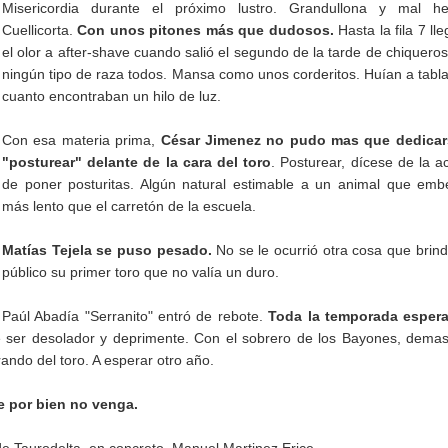
Misericordia durante el próximo lustro. Grandullona y mal he
Cuellicorta.
Con unos pitones más que dudosos.
Hasta la fila 7 ll
el olor a after-shave cuando salió el segundo de la tarde de chiqueros
ningún tipo de raza todos. Mansa como unos corderitos. Huían a tabl
cuanto encontraban un hilo de luz.
Con esa materia prima,
César Jimenez no pudo mas que dedicar
"posturear" delante de la cara del toro
. Posturear, dícese de la a
de poner posturitas. Algún natural estimable a un animal que emb
más lento que el carretón de la escuela.
Matías Tejela se puso pesado.
No se le ocurrió otra cosa que brind
público su primer toro que no valía un duro.
Paúl Abadía "Serranito" entró de rebote.
Toda la temporada esper
 ser desolador y deprimente. Con el sobrero de los Bayones, dema
rando del toro. A esperar otro año.
e por bien no venga.