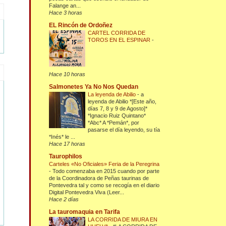
Falange an...
Hace 3 horas
EL Rincón de Ordoñez
CARTEL CORRIDA DE
TOROS EN EL ESPINAR
-
Hace 10 horas
Salmonetes Ya No Nos Quedan
La leyenda de Abilio
-
a
leyenda de Abilio *[Este año,
días 7, 8 y 9 de Agosto]*
*Ignacio Ruiz Quintano*
*Abc* A *Pemán*, por
pasarse el día leyendo, su tía
*Inés* le ...
Hace 17 horas
Taurophilos
Carteles «No Oficiales» Feria de la Peregrina
-
Todo comenzaba en 2015 cuando por parte
de la Coordinadora de Peñas taurinas de
Pontevedra tal y como se recogía en el diario
Digital Pontevedra Viva (Leer...
Hace 2 días
La tauromaquia en Tarifa
LA CORRIDA DE MIURA EN