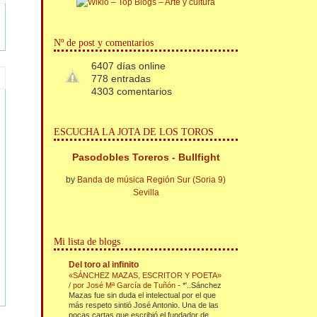
Nº de post y comentarios
6407 días online
778 entradas
4303 comentarios
ESCUCHA LA JOTA DE LOS TOROS
Pasodobles Toreros - Bullfight
by
Banda de música Región Sur (Soria 9)
Sevilla
Mi lista de blogs
Del toro al infinito
«SÁNCHEZ MAZAS, ESCRITOR Y POETA»
/ por José Mª García de Tuñón
-
*'..Sánchez
Mazas fue sin duda el intelectual por el que
más respeto sintió José Antonio. Una de las
pocas cartas que escribió el fundador de