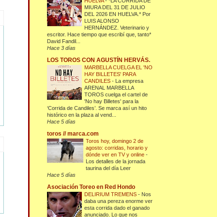
HUELVA
-
*LA CORRIDA DE
MIURA DEL 31 DE JULIO
DEL 2026 EN HUELVA.* Por
LUIS ALONSO
HERNÁNDEZ. Veterinario y
escritor. Hace tiempo que escribí que, tanto*
David Fandil...
Hace 3 días
LOS TOROS CON AGUSTÍN HERVÁS.
MARBELLA CUELGA EL 'NO
HAY BILLETES' PARA
CANDILES
-
La empresa
ARENAL MARBELLA
TOROS cuelga el cartel de
'No hay Billetes' para la
‘Corrida de Candiles’. Se marca así un hito
histórico en la plaza al vend...
Hace 5 días
toros // marca.com
Toros hoy, domingo 2 de
agosto: corridas, horario y
dónde ver en TV y online
-
Los detalles de la jornada
taurina del día Leer
Hace 5 días
Asociación Toreo en Red Hondo
DELIRIUM TREMENS
-
Nos
daba una pereza enorme ver
esta corrida dado el ganado
anunciado. Lo que nos