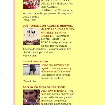
MIURA DEL 31 DE JULIO
DEL 2026 EN HUELVA.* Por
LUIS ALONSO
HERNÁNDEZ. Veterinario y
escritor. Hace tiempo que escribí que, tanto*
David Fandil...
Hace 2 días
LOS TOROS CON AGUSTÍN HERVÁS.
MARBELLA CUELGA EL 'NO
HAY BILLETES' PARA
CANDILES
-
La empresa
ARENAL MARBELLA
TOROS cuelga el cartel de
'No hay Billetes' para la
‘Corrida de Candiles’. Se marca así un hito
histórico en la plaza al vend...
Hace 4 días
toros // marca.com
Toros hoy, domingo 2 de
agosto: corridas, horario y
dónde ver en TV y online
-
Los detalles de la jornada
taurina del día Leer
Hace 4 días
Asociación Toreo en Red Hondo
DELIRIUM TREMENS
-
Nos
daba una pereza enorme ver
esta corrida dado el ganado
anunciado. Lo que nos
decidió fue la posibilidad de