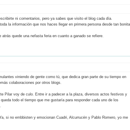
ribirte ni comentarios, pero ya sabes que visito el blog cada día.
a la información que nos haces llegar en primera persona desde tan bonita
 atrás quede una nefasta feria en cuanto a ganado se refiere.
ulantes viniendo de gente como tú, que dedica gran parte de su tiempo en
ás colaboraciones por otros blogs.
e Pilar voy de culo. Entre ir a padecer a la plaza, diversos actos festivos y
ueda todo el tiempo que me gustaría para responder cada uno de los
.
ba. Ya, si no embbisten y emocionan Cuadri, Alcurrucén y Pablo Romero, yo me