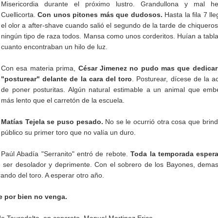
Misericordia durante el próximo lustro. Grandullona y mal he
Cuellicorta.
Con unos pitones más que dudosos.
Hasta la fila 7 ll
el olor a after-shave cuando salió el segundo de la tarde de chiqueros
ningún tipo de raza todos. Mansa como unos corderitos. Huían a tabl
cuanto encontraban un hilo de luz.
Con esa materia prima,
César Jimenez no pudo mas que dedicar
"posturear" delante de la cara del toro
. Posturear, dícese de la a
de poner posturitas. Algún natural estimable a un animal que emb
más lento que el carretón de la escuela.
Matías Tejela se puso pesado.
No se le ocurrió otra cosa que brind
público su primer toro que no valía un duro.
Paúl Abadía "Serranito" entró de rebote.
Toda la temporada esper
 ser desolador y deprimente. Con el sobrero de los Bayones, dema
rando del toro. A esperar otro año.
e por bien no venga.