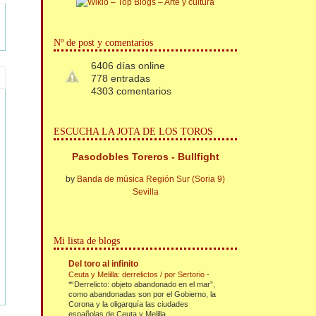
Nº de post y comentarios
6406 días online
778 entradas
4303 comentarios
ESCUCHA LA JOTA DE LOS TOROS
Pasodobles Toreros - Bullfight
by
Banda de música Región Sur (Soria 9)
Sevilla
Mi lista de blogs
Del toro al infinito
Ceuta y Melilla: derrelictos / por Sertorio
-
*“Derrelicto: objeto abandonado en el mar”,
como abandonadas son por el Gobierno, la
Corona y la oligarquía las ciudades
españolas de Ceuta y Melilla....