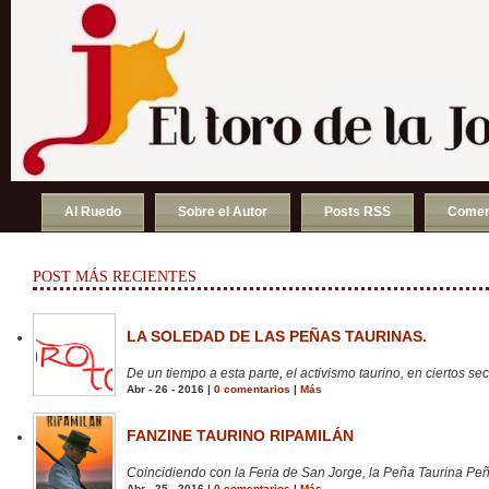
Al Ruedo
Sobre el Autor
Posts RSS
Comen
POST MÁS RECIENTES
LA SOLEDAD DE LAS PEÑAS TAURINAS.
De un tiempo a esta parte, el activismo taurino, en ciertos sect
Abr - 26 - 2016 |
0 comentarios
|
Más
FANZINE TAURINO RIPAMILÁN
Coincidiendo con la Feria de San Jorge, la Peña Taurina Peñ
Abr - 25 - 2016 |
0 comentarios
|
Más