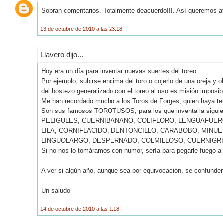
Sobran comentarios. Totalmente deacuerdo!!!. Así queremos afi
13 de octubre de 2010 a las 23:18
Llavero dijo...
Hoy era un día para inventar nuevas suertes del toreo.
Por ejemplo, subirse encima del toro o cojerlo de una oreja y 
del bostezo generalizado con el toreo al uso es misión imposib
Me han recordado mucho a los Toros de Forges, quien haya tenid
Son sus famosos TOROTUSOS, para los que inventa la siguien
PELIGULES, CUERNIBANANO, COLIFLORO, LENGUAFUER
LILA, CORNIFLACIDO, DENTONCILLO, CARABOBO, MIN
LINGUOLARGO, DESPERNADO, COLMILLOSO, CUERNIGRIFO
Si no nos lo tomáramos con humor, sería para pegarle fuego a 
A ver si algún año, aunque sea por equivocación, se confunden
Un saludo
14 de octubre de 2010 a las 1:18