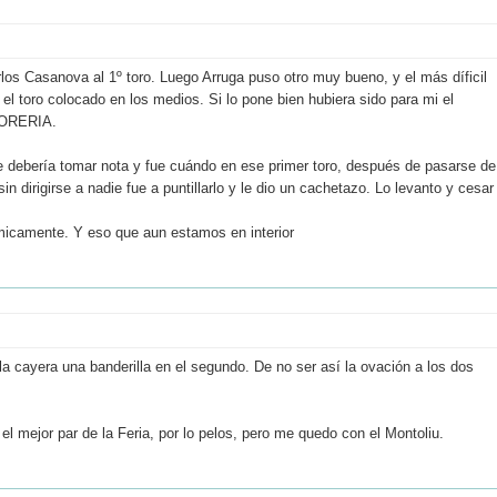
arlos Casanova al 1º toro. Luego Arruga puso otro muy bueno, y el más díficil
 el toro colocado en los medios. Si lo pone bien hubiera sido para mi el
 TORERIA.
e debería tomar nota y fue cuándo en ese primer toro, después de pasarse de
n dirigirse a nadie fue a puntillarlo y le dio un cachetazo. Lo levanto y cesar
micamente. Y eso que aun estamos en interior
a cayera una banderilla en el segundo. De no ser así la ovación a los dos
 el mejor par de la Feria, por lo pelos, pero me quedo con el Montoliu.