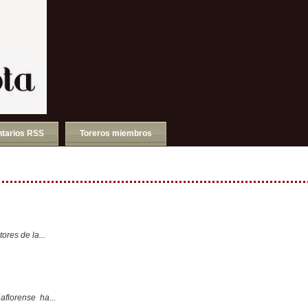
tarios RSS
Toreros miembros
ores de la...
aflorense ha...