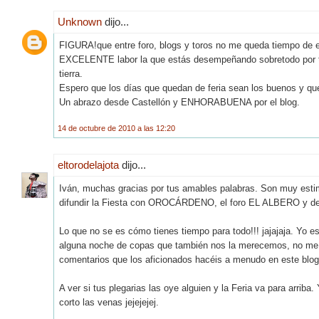
Unknown
dijo...
FIGURA!que entre foro, blogs y toros no me queda tiempo de esc
EXCELENTE labor la que estás desempeñando sobretodo por tod
tierra.
Espero que los días que quedan de feria sean los buenos y que
Un abrazo desde Castellón y ENHORABUENA por el blog.
14 de octubre de 2010 a las 12:20
eltorodelajota
dijo...
Iván, muchas gracias por tus amables palabras. Son muy estim
difundir la Fiesta con OROCÁRDENO, el foro EL ALBERO y dem
Lo que no se es cómo tienes tiempo para todo!!! jajajaja. Yo est
alguna noche de copas que también nos la merecemos, no me q
comentarios que los aficionados hacéis a menudo en este blog
A ver si tus plegarias las oye alguien y la Feria va para arri
corto las venas jejejejej.