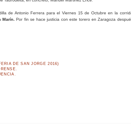
 de Taurodelta, en concreto, Manuel Martinez Erice.
dilla de Antonio Ferrera para el Viernes 15 de Octubre en la corri
n Marín.
Por fin se hace justicia con este torero en Zaragoza despu
ERIA DE SAN JORGE 2016)
ORENSE.
UENCIA.