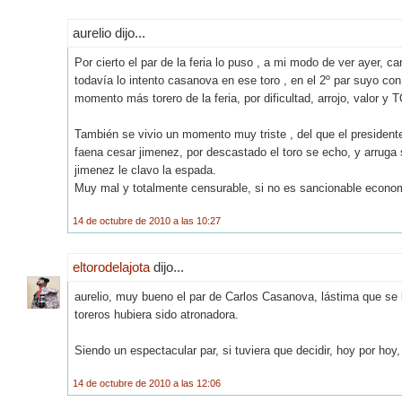
aurelio dijo...
Por cierto el par de la feria lo puso , a mi modo de ver ayer, c
todavía lo intento casanova en ese toro , en el 2º par suyo con
momento más torero de la feria, por dificultad, arrojo, valor y
También se vivio un momento muy triste , del que el president
faena cesar jimenez, por descastado el toro se echo, y arruga si
jimenez le clavo la espada.
Muy mal y totalmente censurable, si no es sancionable econo
14 de octubre de 2010 a las 10:27
eltorodelajota
dijo...
aurelio, muy bueno el par de Carlos Casanova, lástima que se l
toreros hubiera sido atronadora.
Siendo un espectacular par, si tuviera que decidir, hoy por hoy,
14 de octubre de 2010 a las 12:06