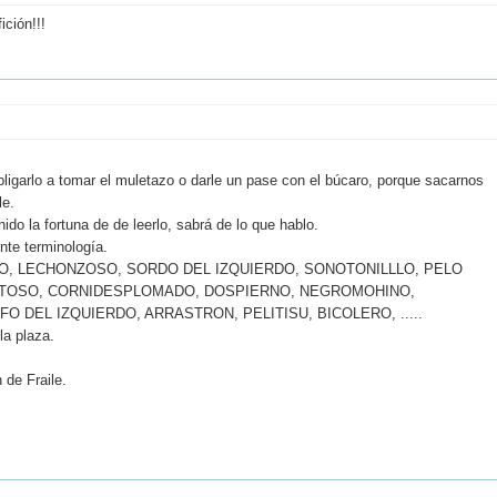
ción!!!
obligarlo a tomar el muletazo o darle un pase con el búcaro, porque sacarnos
le.
o la fortuna de de leerlo, sabrá de lo que hablo.
te terminología.
O, LECHONZOSO, SORDO DEL IZQUIERDO, SONOTONILLLO, PELO
UETOSO, CORNIDESPLOMADO, DOSPIERNO, NEGROMOHINO,
 DEL IZQUIERDO, ARRASTRON, PELITISU, BICOLERO, .....
la plaza.
 de Fraile.