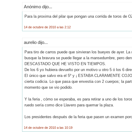
Anónimo dijo...
Para la proxima del pilar que pongan una corrida de toros de O
14 de octubre de 2010 a las 2:12
aurelio dijo...
Para tiro de carros puede que sirvieran los bueyes de ayer. L
busque la bravura se puede llegar a la mansedumbre, pero 
DESCASTADO QUE HE VISTO EN TIEMPOS.
De los 6 yo hubiera devuelto por un motivo u otro 5 ó los 6 dir
El único que salvo era el 5º y ¡ ESTABA CLARAMENTE COJO 
cierta codicia. Lo que pasa que envestia con 2 cuerpos; la part
momento que se vio podido.
Y la feria , cómo se esperaba, es para retirar a uno de los to
ruedo sería como dice Llavero para quemar la plaza.
Los presidentes después de la feria que pasen un examen porq
14 de octubre de 2010 a las 10:19