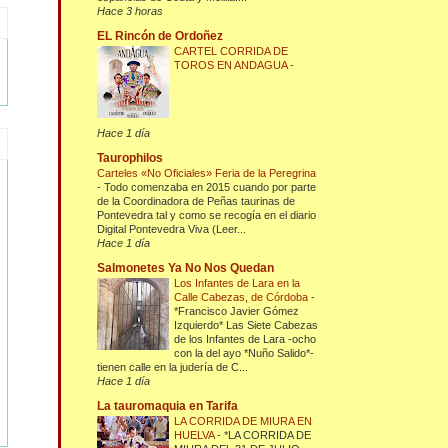
Hace 3 horas
EL Rincón de Ordoñez
CARTEL CORRIDA DE
TOROS EN ANDAGUA
-
Hace 1 día
Taurophilos
Carteles «No Oficiales» Feria de la Peregrina
-
Todo comenzaba en 2015 cuando por parte
de la Coordinadora de Peñas taurinas de
Pontevedra tal y como se recogía en el diario
Digital Pontevedra Viva (Leer...
Hace 1 día
Salmonetes Ya No Nos Quedan
Los Infantes de Lara en la
Calle Cabezas, de Córdoba
-
*Francisco Javier Gómez
Izquierdo* Las Siete Cabezas
de los Infantes de Lara -ocho
con la del ayo *Nuño Salido*-
tienen calle en la judería de C...
Hace 1 día
La tauromaquia en Tarifa
LA CORRIDA DE MIURA EN
HUELVA
-
*LA CORRIDA DE