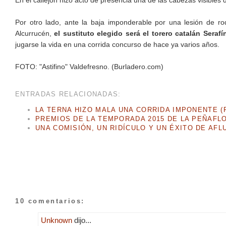
En el callejón hizo acto de presencia una de las cabezas visibles
Por otro lado, ante la baja imponderable por una lesión de ro
Alcurrucén,
el sustituto elegido será el torero catalán Serafí
jugarse la vida en una corrida concurso de hace ya varios años.
FOTO: "Astifino" Valdefresno. (Burladero.com)
ENTRADAS RELACIONADAS:
LA TERNA HIZO MALA UNA CORRIDA IMPONENTE (F
PREMIOS DE LA TEMPORADA 2015 DE LA PEÑAFL
UNA COMISIÓN, UN RIDÍCULO Y UN ÉXITO DE AFL
10 comentarios:
Unknown
dijo...