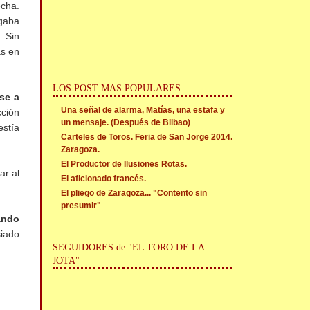
cha.
egaba
. Sin
as en
LOS POST MAS POPULARES
se a
Una señal de alarma, Matías, una estafa y
cción
un mensaje. (Después de Bilbao)
estía
Carteles de Toros. Feria de San Jorge 2014.
Zaragoza.
El Productor de Ilusiones Rotas.
ar al
El aficionado francés.
El pliego de Zaragoza... "Contento sin
presumir"
ando
siado
SEGUIDORES de "EL TORO DE LA
JOTA"