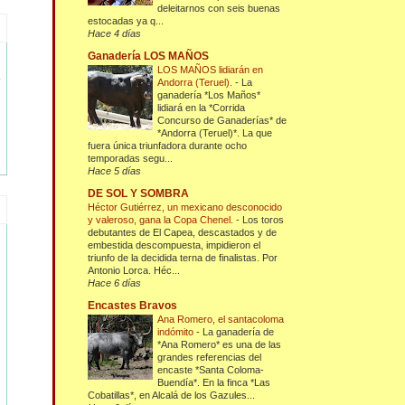
deleitarnos con seis buenas
estocadas ya q...
Hace 4 días
Ganadería LOS MAÑOS
LOS MAÑOS lidiarán en
Andorra (Teruel).
-
La
ganadería *Los Maños*
lidiará en la *Corrida
Concurso de Ganaderías* de
*Andorra (Teruel)*. La que
fuera única triunfadora durante ocho
temporadas segu...
Hace 5 días
DE SOL Y SOMBRA
Héctor Gutiérrez, un mexicano desconocido
y valeroso, gana la Copa Chenel.
-
Los toros
debutantes de El Capea, descastados y de
embestida descompuesta, impidieron el
triunfo de la decidida terna de finalistas. Por
Antonio Lorca. Héc...
Hace 6 días
Encastes Bravos
Ana Romero, el santacoloma
indómito
-
La ganadería de
*Ana Romero* es una de las
grandes referencias del
encaste *Santa Coloma-
Buendía*. En la finca *Las
Cobatillas*, en Alcalá de los Gazules...