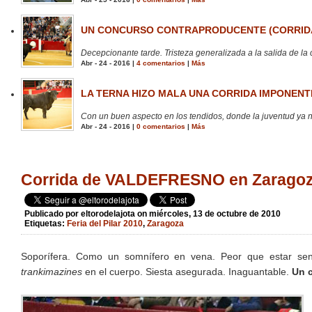
UN CONCURSO CONTRAPRODUCENTE (CORRIDA
Decepcionante tarde. Tristeza generalizada a la salida de la 
Abr - 24 - 2016 |
4 comentarios
|
Más
LA TERNA HIZO MALA UNA CORRIDA IMPONENTE
Con un buen aspecto en los tendidos, donde la juventud ya no
Abr - 24 - 2016 |
0 comentarios
|
Más
Corrida de VALDEFRESNO en Zaragoza.
Publicado por
eltorodelajota
on miércoles, 13 de octubre de 2010
Etiquetas:
Feria del Pilar 2010
,
Zaragoza
Soporífera. Como un somnífero en vena. Peor que estar sen
trankimazines
en el cuerpo. Siesta asegurada. Inaguantable.
Un 