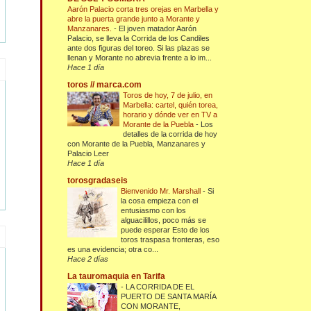
Aarón Palacio corta tres orejas en Marbella y
abre la puerta grande junto a Morante y
Manzanares.
-
El joven matador Aarón
Palacio, se lleva la Corrida de los Candiles
ante dos figuras del toreo. Si las plazas se
llenan y Morante no abrevia frente a lo im...
Hace 1 día
toros // marca.com
Toros de hoy, 7 de julio, en
Marbella: cartel, quién torea,
horario y dónde ver en TV a
Morante de la Puebla
-
Los
detalles de la corrida de hoy
con Morante de la Puebla, Manzanares y
Palacio Leer
Hace 1 día
torosgradaseis
Bienvenido Mr. Marshall
-
Si
la cosa empieza con el
entusiasmo con los
alguacilillos, poco más se
puede esperar Esto de los
toros traspasa fronteras, eso
es una evidencia; otra co...
Hace 2 días
La tauromaquia en Tarifa
-
LA CORRIDA DE EL
PUERTO DE SANTA MARÍA
CON MORANTE,