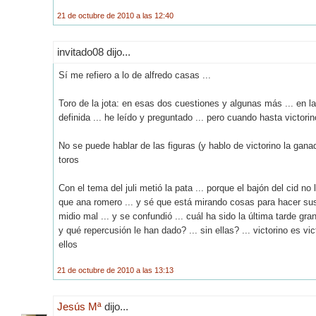
21 de octubre de 2010 a las 12:40
invitado08 dijo...
Sí me refiero a lo de alfredo casas ...
Toro de la jota: en esas dos cuestiones y algunas más ... en la
definida ... he leído y preguntado ... pero cuando hasta victori
No se puede hablar de las figuras (y hablo de victorino la gan
toros
Con el tema del juli metió la pata ... porque el bajón del cid no l
que ana romero ... y sé que está mirando cosas para hacer sus 
midio mal ... y se confundió ... cuál ha sido la última tarde gr
y qué repercusión le han dado? ... sin ellas? ... victorino es vi
ellos
21 de octubre de 2010 a las 13:13
Jesús Mª
dijo...