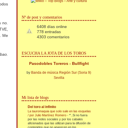
todos
Nº de post y comentarios
s no.
6408 días online
 TVE,
778 entradas
.. Me
4303 comentarios
ESCUCHA LA JOTA DE LOS TOROS
lbao.
Pasodobles Toreros - Bullfight
by
Banda de música Región Sur (Soria 9)
Sevilla
Mi lista de blogs
Del toro al infinito
La tauromaquia que solo sale en las esquelas
/ por Julio Martínez Romero
-
*'..Si no fuera
por las redes sociales y por los cabales
aficionados que las utilizan para la difusión de
contenidos que no aparecen en los