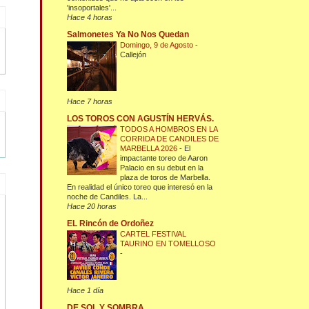
'insoportales'...
Hace 4 horas
Salmonetes Ya No Nos Quedan
Domingo, 9 de Agosto
-
Callejón
Hace 7 horas
LOS TOROS CON AGUSTÍN HERVÁS.
TODOS A HOMBROS EN LA
CORRIDA DE CANDILES DE
MARBELLA 2026
-
El
impactante toreo de Aaron
Palacio en su debut en la
plaza de toros de Marbella.
En realidad el único toreo que interesó en la
noche de Candiles. La...
Hace 20 horas
EL Rincón de Ordoñez
CARTEL FESTIVAL
TAURINO EN TOMELLOSO
-
Hace 1 día
DE SOL Y SOMBRA