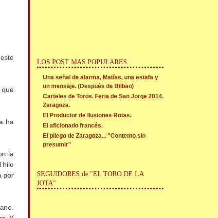
 este
LOS POST MAS POPULARES
Una señal de alarma, Matías, una estafa y
un mensaje. (Después de Bilbao)
s que
Carteles de Toros. Feria de San Jorge 2014.
Zaragoza.
El Productor de Ilusiones Rotas.
a ha
El aficionado francés.
El pliego de Zaragoza... "Contento sin
presumir"
on la
 hilo
SEGUIDORES de "EL TORO DE LA
a por
JOTA"
zano.