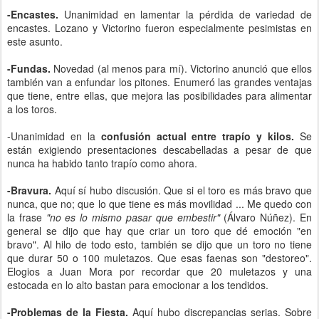
-Encastes.
Unanimidad en lamentar la pérdida de variedad de
encastes. Lozano y Victorino fueron especialmente pesimistas en
este asunto.
-Fundas.
Novedad (al menos para mí). Victorino anunció que ellos
también van a enfundar los pitones. Enumeró las grandes ventajas
que tiene, entre ellas, que mejora las posibilidades para alimentar
a los toros.
-Unanimidad en la
confusión actual entre trapío y kilos.
Se
están exigiendo presentaciones descabelladas a pesar de que
nunca ha habido tanto trapío como ahora.
-Bravura.
Aquí sí hubo discusión. Que si el toro es más bravo que
nunca, que no; que lo que tiene es más movilidad ... Me quedo con
la frase
"no es lo mismo pasar que embestir"
(Álvaro Núñez). En
general se dijo que hay que criar un toro que dé emoción "en
bravo". Al hilo de todo esto, también se dijo que un toro no tiene
que durar 50 o 100 muletazos. Que esas faenas son "destoreo".
Elogios a Juan Mora por recordar que 20 muletazos y una
estocada en lo alto bastan para emocionar a los tendidos.
-Problemas de la Fiesta.
Aquí hubo discrepancias serias. Sobre