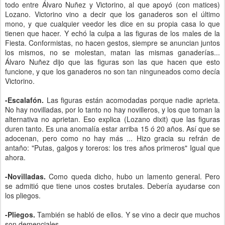
todo entre Álvaro Nuñez y Victorino, al que apoyó (con matices)
Lozano. Victorino vino a decir que los ganaderos son el último
mono, y que cualquier veedor les dice en su propia casa lo que
tienen que hacer. Y echó la culpa a las figuras de los males de la
Fiesta. Conformistas, no hacen gestos, siempre se anuncian juntos
los mismos, no se molestan, matan las mismas ganaderías...
Álvaro Nuñez dijo que las figuras son las que hacen que esto
funcione, y que los ganaderos no son tan ninguneados como decía
Victorino.
-Escalafón.
Las figuras están acomodadas porque nadie aprieta.
No hay novilladas, por lo tanto no hay novilleros, y los que toman la
alternativa no aprietan. Eso explica (Lozano dixit) que las figuras
duren tanto. Es una anomalía estar arriba 15 ó 20 años. Así que se
adocenan, pero como no hay más ... Hizo gracia su refrán de
antaño: "Putas, galgos y toreros: los tres años primeros" Igual que
ahora.
-Novilladas.
Como queda dicho, hubo un lamento general. Pero
se admitió que tiene unos costes brutales. Debería ayudarse con
los pliegos.
-Pliegos.
También se habló de ellos. Y se vino a decir que muchos
son demenciales.