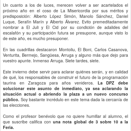
Un cuanto a los de luces, merecen volver a ser acartelados el
próximo año en el coso de La Misericordia por sus méritos y
predisposición: Alberto López Simón, Manolo Sánchez, Daniel
Luque, Serafín Marín y Alberto Álvarez. Evito premeditadamente
nombrar a El Juli y El Cid por su condición de adalides del
escalafón y su participación futura se presupone, aunque visto lo
de este año, es mucho presuponer.
En las cuadrillas destacaron Montoliu, El Boni, Carlos Casanova,
Venturita, Bermejo, Sangüesa, Arruga y alguno más que dejo para
vuestro apunte. Inmenso Arruga. Siete tardes, siete.
Este invierno debe servir para aclarar quiénes serán, y en calidad
de qué, los responsables de construir el futuro de la programación
taurina en Zaragoza para años venideros.
La DPZ debe
solucionar este asunto de inmediato, ya sea aclarando la
situación actual o abriendo la plaza a un nuevo concurso
público.
Soy bastante incrédulo en este tema dada la cercanía de
las elecciones.
Como el profesor benévolo que no quiere humillar al alumno, el
que suscribe califica con
una nota global de 3 sobre 10 a la
Feria.