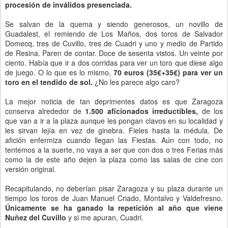
procesión de inválidos presenciada.
Se salvan de la quema y siendo generosos, un novillo de
Guadalest, el remiendo de Los Maños, dos toros de Salvador
Domecq, tres de Cuvillo, tres de Cuadri y uno y medio de Partido
de Resina. Paren de contar. Doce de sesenta vistos. Un veinte por
ciento. Había que ir a dos corridas para ver un toro que diese algo
de juego. O lo que es lo mismo,
70 euros (35€+35€) para ver un
toro en el tendido de sol.
¿No les parece algo caro?
La mejor noticia de tan deprimentes datos es que Zaragoza
conserva alrededor de
1.500 aficionados irreductibles,
de los
que van a ir a la plaza aunque les pongan clavos en su localidad y
les sirvan lejía en vez de ginebra. Fieles hasta la médula. De
afición enfermiza cuando llegan las Fiestas. Aún con todo, no
tentemos a la suerte, no vaya a ser que con dos o tres Ferias más
como la de este año dejen la plaza como las salas de cine con
versión original.
Recapitulando, no deberían pisar Zaragoza y su plaza durante un
tiempo los toros de Juan Manuel Criado, Montalvo y Valdefresno.
Únicamente se ha ganado la repetición al año que viene
Nuñez del Cuvillo
y si me apuran, Cuadri.