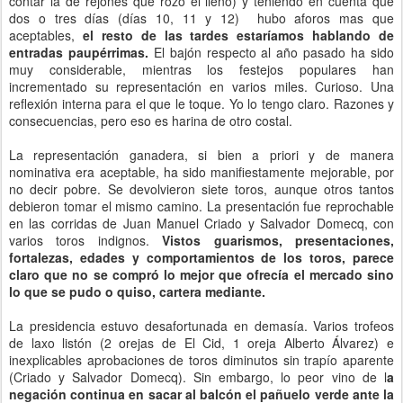
contar la de rejones que rozó el lleno) y teniendo en cuenta que
dos o tres días (días 10, 11 y 12) hubo aforos mas que
aceptables,
el resto de las tardes estaríamos hablando de
entradas paupérrimas.
El bajón respecto al año pasado ha sido
muy considerable, mientras los festejos populares han
incrementado su representación en varios miles. Curioso. Una
reflexión interna para el que le toque. Yo lo tengo claro. Razones y
consecuencias, pero eso es harina de otro costal.
La representación ganadera, si bien a priori y de manera
nominativa era aceptable, ha sido manifiestamente mejorable, por
no decir pobre. Se devolvieron siete toros, aunque otros tantos
debieron tomar el mismo camino. La presentación fue reprochable
en las corridas de Juan Manuel Criado y Salvador Domecq, con
varios toros indignos.
Vistos guarismos, presentaciones,
fortalezas, edades y comportamientos de los toros, parece
claro que no se compró lo mejor que ofrecía el mercado sino
lo que se pudo o quiso, cartera mediante.
La presidencia estuvo desafortunada en demasía. Varios trofeos
de laxo listón (2 orejas de El Cid, 1 oreja Alberto Álvarez) e
inexplicables aprobaciones de toros diminutos sin trapío aparente
(Criado y Salvador Domecq). Sin embargo, lo peor vino de l
a
negación continua en sacar al balcón el pañuelo verde ante la