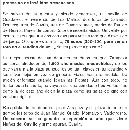
procesión de inválidos presenciada.
Se salvan de la quema y siendo generosos, un novillo de
Guadalest, el remiendo de Los Maños, dos toros de Salvador
Domecq, tres de Cuvillo, tres de Cuadri y uno y medio de Partido
de Resina. Paren de contar. Doce de sesenta vistos. Un veinte por
ciento. Había que ir a dos corridas para ver un toro que diese algo
de juego. O lo que es lo mismo,
70 euros (35€+35€) para ver un
toro en el tendido de sol.
¿No les parece algo caro?
La mejor noticia de tan deprimentes datos es que Zaragoza
conserva alrededor de
1.500 aficionados irreductibles,
de los
que van a ir a la plaza aunque les pongan clavos en su localidad y
les sirvan lejía en vez de ginebra. Fieles hasta la médula. De
afición enfermiza cuando llegan las Fiestas. Aún con todo, no
tentemos a la suerte, no vaya a ser que con dos o tres Ferias más
como la de este año dejen la plaza como las salas de cine con
versión original.
Recapitulando, no deberían pisar Zaragoza y su plaza durante un
tiempo los toros de Juan Manuel Criado, Montalvo y Valdefresno.
Únicamente se ha ganado la repetición al año que viene
Nuñez del Cuvillo
y si me apuran, Cuadri.