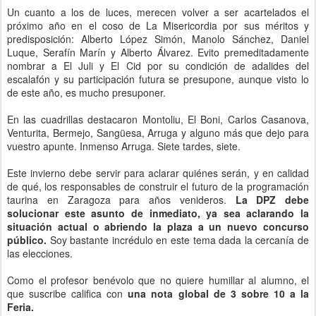
Un cuanto a los de luces, merecen volver a ser acartelados el
próximo año en el coso de La Misericordia por sus méritos y
predisposición: Alberto López Simón, Manolo Sánchez, Daniel
Luque, Serafín Marín y Alberto Álvarez. Evito premeditadamente
nombrar a El Juli y El Cid por su condición de adalides del
escalafón y su participación futura se presupone, aunque visto lo
de este año, es mucho presuponer.
En las cuadrillas destacaron Montoliu, El Boni, Carlos Casanova,
Venturita, Bermejo, Sangüesa, Arruga y alguno más que dejo para
vuestro apunte. Inmenso Arruga. Siete tardes, siete.
Este invierno debe servir para aclarar quiénes serán, y en calidad
de qué, los responsables de construir el futuro de la programación
taurina en Zaragoza para años venideros.
La DPZ debe
solucionar este asunto de inmediato, ya sea aclarando la
situación actual o abriendo la plaza a un nuevo concurso
público.
Soy bastante incrédulo en este tema dada la cercanía de
las elecciones.
Como el profesor benévolo que no quiere humillar al alumno, el
que suscribe califica con
una nota global de 3 sobre 10 a la
Feria.