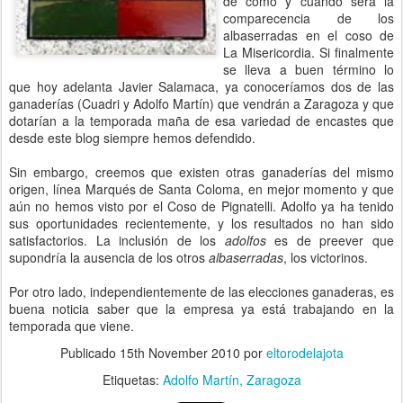
de cómo y cuándo será la
comparecencia de los
albaserradas en el coso de
La Misericordia. Si finalmente
se lleva a buen término lo
que hoy adelanta Javier Salamaca, ya conoceríamos dos de las
ganaderías (Cuadri y Adolfo Martín) que vendrán a Zaragoza y que
dotarían a la temporada maña de esa variedad de encastes que
desde este blog siempre hemos defendido.
Sin embargo, creemos que existen otras ganaderías del mismo
origen, línea Marqués de Santa Coloma, en mejor momento y que
aún no hemos visto por el Coso de Pignatelli. Adolfo ya ha tenido
sus oportunidades recientemente, y los resultados no han sido
satisfactorios. La inclusión de los
adolfos
es de preever que
supondría la ausencia de los otros
albaserradas
, los victorinos.
Por otro lado, independientemente de las elecciones ganaderas, es
buena noticia saber que la empresa ya está trabajando en la
temporada que viene.
Publicado
15th November 2010
por
eltorodelajota
Etiquetas:
Adolfo Martín
Zaragoza